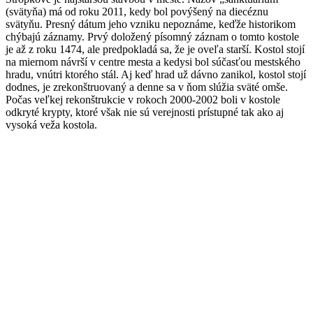
(svätyňa) má od roku 2011, kedy bol povýšený na diecéznu
svätyňu. Presný dátum jeho vzniku nepoznáme, keďže historikom
chýbajú záznamy. Prvý doložený písomný záznam o tomto kostole
je až z roku 1474, ale predpokladá sa, že je oveľa starší. Kostol stojí
na miernom návrší v centre mesta a kedysi bol súčasťou mestského
hradu, vnútri ktorého stál. Aj keď hrad už dávno zanikol, kostol stojí
dodnes, je zrekonštruovaný a denne sa v ňom slúžia sväté omše.
Počas veľkej rekonštrukcie v rokoch 2000-2002 boli v kostole
odkryté krypty, ktoré však nie sú verejnosti prístupné tak ako aj
vysoká veža kostola.