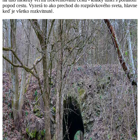
popod cestu. Vyzerá to ako prechod do rozprávkového sveta, hlavne
keď je všetko rozkvitnuté.