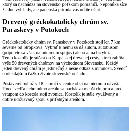
ktorý sa nachádza na slovensko-poľskom pohraničí. Neponúka síce
žiadne výhľady, ale panenská príroda vás určite očarí.
Drevený gréckokatolícky chrám sv.
Paraskevy v Potokoch
Gréckokatolícky chrám sv. Paraskevy v Potokoch stojí len 7 km
severne od Stropkova. Vybrať k nemu sa dá autom, autobusom
(pripravte sa však na minimum spojov) alebo aj na bicykli.
Tento kostolík je súčasťou Karpatskej drevenej cesty, ktorá zahŕňa
vyše 50 drevených chrámov na východnom Slovensku. Každý
jeden drevený chrám je jedinečný a nesie odkaz z minulosti. Svedčí
o niekdajšom ťažko živote slovenského ľudu.
Postavený bol už v 18. storočí v centre obci na miernom návrší.
Hneď vedľa neho mimo areálu sa nachádza menší cintorín a pred
vstupom do kostola stojí zvonica. Kostolík je stále využívaný a
dobre udržiavaný spolu s priľahlým areálom.