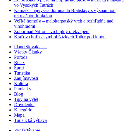
vo Vysokých Tatrách
Kamzík - najvyššia dominanta Bratislavy s významnou
rekreačnou funkciou
Veľká homoľa – malokarpatský vrch a rozhľadňa nad
vinohradmi
Zobor nad Nitrou - vrch plný prekvapení
Kráľova hoľa - symbol Nízkych Tatier pod lupou
PlanetSlovakia.sk
Všetky Články
Príroda
Relax
Šport
Turistika
Zaujímavosti
Kultúra
Pamiatky
Blog
Tipy na výlet
Dovolenka
Kategórie
Mapa
Turistická výbava
Vyhľadávanie