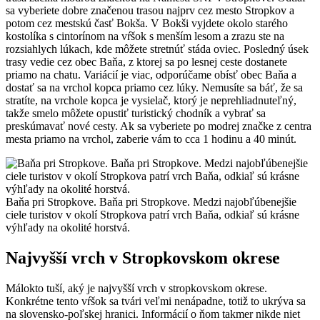
sa vyberiete dobre značenou trasou najprv cez mesto Stropkov a
potom cez mestskú časť Bokša. V Bokši vyjdete okolo starého
kostolíka s cintorínom na vŕšok s menším lesom a zrazu ste na
rozsiahlych lúkach, kde môžete stretnúť stáda oviec. Posledný úsek
trasy vedie cez obec Baňa, z ktorej sa po lesnej ceste dostanete
priamo na chatu. Variácií je viac, odporúčame obísť obec Baňa a
dostať sa na vrchol kopca priamo cez lúky. Nemusíte sa báť, že sa
stratíte, na vrchole kopca je vysielač, ktorý je neprehliadnuteľný,
takže smelo môžete opustiť turistický chodník a vybrať sa
preskúmavať nové cesty. Ak sa vyberiete po modrej značke z centra
mesta priamo na vrchol, zaberie vám to cca 1 hodinu a 40 minút.
Baňa pri Stropkove. Baňa pri Stropkove. Medzi najobľúbenejšie
ciele turistov v okolí Stropkova patrí vrch Baňa, odkiaľ sú krásne
výhľady na okolité horstvá.
Najvyšší vrch v Stropkovskom okrese
Málokto tuší, aký je najvyšší vrch v stropkovskom okrese.
Konkrétne tento vŕšok sa tvári veľmi nenápadne, totiž to ukrýva sa
na slovensko-poľskej hranici. Informácií o ňom takmer nikde niet