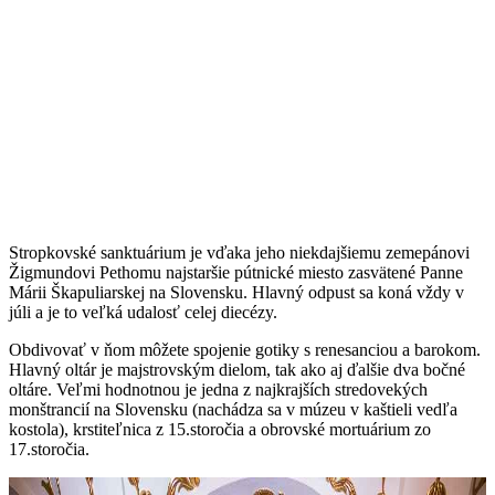
Stropkovské sanktuárium je vďaka jeho niekdajšiemu zemepánovi
Žigmundovi Pethomu najstaršie pútnické miesto zasvätené Panne
Márii Škapuliarskej na Slovensku. Hlavný odpust sa koná vždy v
júli a je to veľká udalosť celej diecézy.
Obdivovať v ňom môžete spojenie gotiky s renesanciou a barokom.
Hlavný oltár je majstrovským dielom, tak ako aj ďalšie dva bočné
oltáre. Veľmi hodnotnou je jedna z najkrajších stredovekých
monštrancií na Slovensku (nachádza sa v múzeu v kaštieli vedľa
kostola), krstiteľnica z 15.storočia a obrovské mortuárium zo
17.storočia.