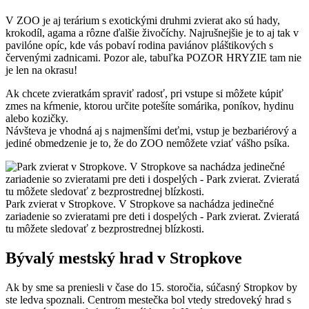
V ZOO je aj terárium s exotickými druhmi zvierat ako sú hady,
krokodíl, agama a rôzne ďalšie živočíchy. Najrušnejšie je to aj tak v
pavilóne opíc, kde vás pobaví rodina paviánov pláštikových s
červenými zadnicami. Pozor ale, tabuľka POZOR HRYZIE tam nie
je len na okrasu!
Ak chcete zvieratkám spraviť radosť, pri vstupe si môžete kúpiť
zmes na kŕmenie, ktorou určite potešíte somárika, poníkov, hydinu
alebo kozičky.
Návšteva je vhodná aj s najmenšími deťmi, vstup je bezbariérový a
jediné obmedzenie je to, že do ZOO nemôžete vziať vášho psíka.
Park zvierat v Stropkove. V Stropkove sa nachádza jedinečné
zariadenie so zvieratami pre deti i dospelých - Park zvierat. Zvieratá
tu môžete sledovať z bezprostrednej blízkosti.
Bývalý mestský hrad v Stropkove
Ak by sme sa preniesli v čase do 15. storočia, súčasný Stropkov by
ste ledva spoznali. Centrom mestečka bol vtedy stredoveký hrad s