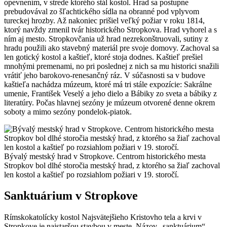
opevnením, v strede ktorého stál kostol. Hrad sa postupne
prebudovával zo šľachtického sídla na obranné pod vplyvom
tureckej hrozby. Až nakoniec prišiel veľký požiar v roku 1814,
ktorý navždy zmenil tvár historického Stropkova. Hrad vyhorel a s
ním aj mesto. Stropkovčania už hrad nezrekonštruovali, sutiny z
hradu použili ako stavebný materiál pre svoje domovy. Zachoval sa
len gotický kostol a kaštieľ, ktoré stoja dodnes. Kaštieľ prešiel
mnohými premenami, no pri poslednej z nich sa mu historici snažili
vrátiť jeho barokovo-renesančný ráz. V súčasnosti sa v budove
kaštieľa nachádza múzeum, ktoré má tri stále expozície: Sakrálne
umenie, František Veselý a jeho dielo a Bábiky zo sveta a bábiky z
literatúry. Počas hlavnej sezóny je múzeum otvorené denne okrem
soboty a mimo sezóny pondelok-piatok.
Bývalý mestský hrad v Stropkove. Centrom historického mesta
Stropkov bol dlhé storočia mestský hrad, z ktorého sa žiaľ zachoval
len kostol a kaštieľ po rozsiahlom požiari v 19. storočí.
Sanktuárium v Stropkove
Rímskokatolícky kostol Najsvätejšieho Kristovho tela a krvi v
Stropkove je najstaršou stavbou v meste. Názov „sanktuárium“