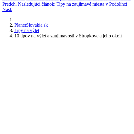
Predch.
Nasledujúci článok: Tipy na zaujímavé miesta v Podolínci
Nasl.
PlanetSlovakia.sk
Tipy na výlet
10 tipov na výlet a zaujímavosti v Stropkove a jeho okolí