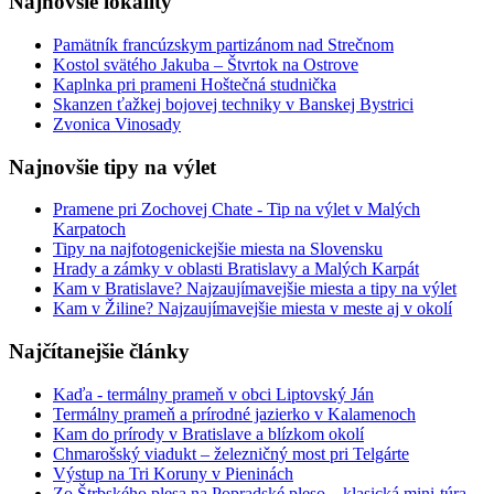
Najnovšie lokality
Pamätník francúzskym partizánom nad Strečnom
Kostol svätého Jakuba – Štvrtok na Ostrove
Kaplnka pri prameni Hoštečná studnička
Skanzen ťažkej bojovej techniky v Banskej Bystrici
Zvonica Vinosady
Najnovšie tipy na výlet
Pramene pri Zochovej Chate - Tip na výlet v Malých
Karpatoch
Tipy na najfotogenickejšie miesta na Slovensku
Hrady a zámky v oblasti Bratislavy a Malých Karpát
Kam v Bratislave? Najzaujímavejšie miesta a tipy na výlet
Kam v Žiline? Najzaujímavejšie miesta v meste aj v okolí
Najčítanejšie články
Kaďa - termálny prameň v obci Liptovský Ján
Termálny prameň a prírodné jazierko v Kalamenoch
Kam do prírody v Bratislave a blízkom okolí
Chmarošský viadukt – železničný most pri Telgárte
Výstup na Tri Koruny v Pieninách
Zo Štrbského plesa na Popradské pleso – klasická mini-túra