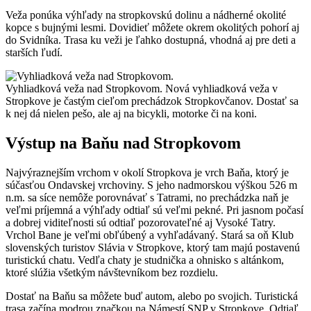
Veža ponúka výhľady na stropkovskú dolinu a nádherné okolité
kopce s bujnými lesmi. Dovidieť môžete okrem okolitých pohorí aj
do Svidníka. Trasa ku veži je ľahko dostupná, vhodná aj pre deti a
starších ľudí.
Vyhliadková veža nad Stropkovom. Nová vyhliadková veža v
Stropkove je častým cieľom prechádzok Stropkovčanov. Dostať sa
k nej dá nielen pešo, ale aj na bicykli, motorke či na koni.
Výstup na Baňu nad Stropkovom
Najvýraznejším vrchom v okolí Stropkova je vrch Baňa, ktorý je
súčasťou Ondavskej vrchoviny. S jeho nadmorskou výškou 526 m
n.m. sa síce nemôže porovnávať s Tatrami, no prechádzka naň je
veľmi príjemná a výhľady odtiaľ sú veľmi pekné. Pri jasnom počasí
a dobrej viditeľnosti sú odtiaľ pozorovateľné aj Vysoké Tatry.
Vrchol Bane je veľmi obľúbený a vyhľadávaný. Stará sa oň Klub
slovenských turistov Slávia v Stropkove, ktorý tam majú postavenú
turistickú chatu. Vedľa chaty je studnička a ohnisko s altánkom,
ktoré slúžia všetkým návštevníkom bez rozdielu.
Dostať na Baňu sa môžete buď autom, alebo po svojich. Turistická
trasa začína modrou značkou na Námestí SNP v Stropkove. Odtiaľ