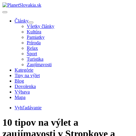
Články
Všetky články
Kultúra
Pamiatky
Príroda
Relax
Šport
Turistika
Zaujímavosti
Kategórie
Tipy na výlet
Blog
Dovolenka
Výbava
Mapa
Vyhľadávanie
10 tipov na výlet a
zaujímavosti v Stropkove a