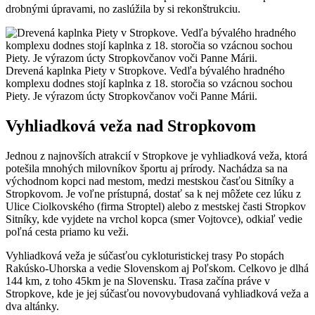
drobnými úpravami, no zaslúžila by si rekonštrukciu.
Drevená kaplnka Piety v Stropkove. Vedľa bývalého hradného
komplexu dodnes stojí kaplnka z 18. storočia so vzácnou sochou
Piety. Je výrazom úcty Stropkovčanov voči Panne Márii.
Vyhliadková veža nad Stropkovom
Jednou z najnovších atrakcií v Stropkove je vyhliadková veža, ktorá
potešila mnohých milovníkov športu aj prírody. Nachádza sa na
východnom kopci nad mestom, medzi mestskou časťou Sitníky a
Stropkovom. Je voľne prístupná, dostať sa k nej môžete cez lúku z
Ulice Ciolkovského (firma Stroptel) alebo z mestskej časti Stropkov
Sitníky, kde vyjdete na vrchol kopca (smer Vojtovce), odkiaľ vedie
poľná cesta priamo ku veži.
Vyhliadková veža je súčasťou cykloturistickej trasy Po stopách
Rakúsko-Uhorska a vedie Slovenskom aj Poľskom. Celkovo je dlhá
144 km, z toho 45km je na Slovensku. Trasa začína práve v
Stropkove, kde je jej súčasťou novovybudovaná vyhliadková veža a
dva altánky.