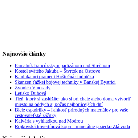
Najnovšie články
Pamätník francúzskym partizánom nad Strečnom
Kostol svätého Jakuba – Štvrtok na Ostrove
Kaplnka pri prameni Hoštečná studnička
Skanzen ťažkej bojovej techniky v Banskej Bystrici
Zvonica Vinosady
Letisko Dubová
Tieň, ktorý si zaslúžite: ako si pri chate alebo doma vytvoriť
miesto na oddych aj počas najhorúcejších dní
Biele espadrilky – ľahkosť prírodných materiálov pre vaše
cestovateľské zážitky
Kalvária s vyhliadkou nad Modrou
Rojkovská travertínová kopa – minerálne jazierko Zlá voda