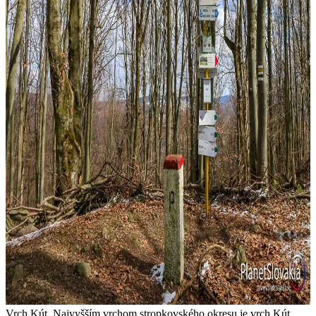
Vrch Kút. Najvyšším vrchom stropkovského okresu je vrch Kút,