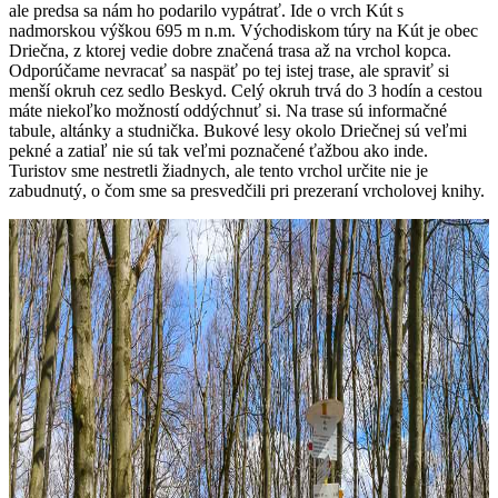
ale predsa sa nám ho podarilo vypátrať. Ide o vrch Kút s
nadmorskou výškou 695 m n.m. Východiskom túry na Kút je obec
Driečna, z ktorej vedie dobre značená trasa až na vrchol kopca.
Odporúčame nevracať sa naspäť po tej istej trase, ale spraviť si
menší okruh cez sedlo Beskyd. Celý okruh trvá do 3 hodín a cestou
máte niekoľko možností oddýchnuť si. Na trase sú informačné
tabule, altánky a studnička. Bukové lesy okolo Driečnej sú veľmi
pekné a zatiaľ nie sú tak veľmi poznačené ťažbou ako inde.
Turistov sme nestretli žiadnych, ale tento vrchol určite nie je
zabudnutý, o čom sme sa presvedčili pri prezeraní vrcholovej knihy.