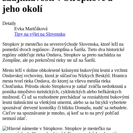
jeho okolí
Detaily
Evka Maričáková
Tipy na výlet na Slovensku
Stropkov je mestečko na severovýchode Slovenska, ktoré leží na
pomedzí dvoch regiónov- Zemplína a Šariša. Tieto dva historické
regióny oddeľuje rieka Ondava, Stropkov sa preto nachádza na
Zemplíne, ale po prekročení rieky ste už na Šariši.
Mesto leží v doline obkolesené krásnymi bukovými lesmi a vrchmi
Ondavskej vrchoviny, ktorá je súčasťou Nízkych Beskýd. Hranicu
mesta tvorí rieka Ondava, do ktorej sa vlieva menšia rieka
Chotčanka. Príroda okolo Stropkova je zatiaľ zväčša nedotknutá a
ponúka množstvo turistických, cyklistických alebo bežkárskych
možností. Či už sa rozhodnete prechádzať sa rozsiahlymi bukovými
lesmi tiahnúcimi sa všetkými smermi, alebo sa na bicykli vyberiete
spoznávať drevené kostolíky či blízku Domašu, nudiť sa nebudete.
Cieľov na spoznávanie je mnoho, aj keď sa to na prvý pohľad
nemusí zdať.