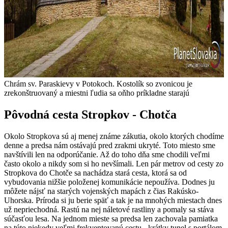
Chrám sv. Paraskievy v Potokoch. Kostolík so zvonicou je
zrekonštruovaný a miestni ľudia sa oňho príkladne starajú
Pôvodná cesta Stropkov - Chotča
Okolo Stropkova sú aj menej známe zákutia, okolo ktorých chodíme
denne a predsa nám ostávajú pred zrakmi ukryté. Toto miesto sme
navštívili len na odporúčanie. Až do toho dňa sme chodili veľmi
často okolo a nikdy som si ho nevšímali. Len pár metrov od cesty zo
Stropkova do Chotče sa nachádza stará cesta, ktorá sa od
vybudovania nižšie položenej komunikácie nepoužíva. Dodnes ju
môžete nájsť na starých vojenských mapách z čias Rakúsko-
Uhorska. Príroda si ju berie späť a tak je na mnohých miestach dnes
už nepriechodná. Rastú na nej náletové rastliny a pomaly sa stáva
súčasťou lesa. Na jednom mieste sa predsa len zachovala pamiatka
na túto niekedy veľmi frekventovanú cestu - krátky tunel s portálom