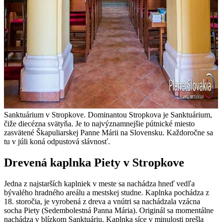
Sanktuárium v Stropkove. Dominantou Stropkova je Sanktuárium,
čiže diecézna svätyňa. Je to najvýznamnejšie pútnické miesto
zasvätené Škapuliarskej Panne Márii na Slovensku. Každoročne sa
tu v júli koná odpustová slávnosť.
Drevená kaplnka Piety v Stropkove
Jedna z najstarších kaplniek v meste sa nachádza hneď vedľa
bývalého hradného areálu a mestskej studne. Kaplnka pochádza z
18. storočia, je vyrobená z dreva a vnútri sa nachádzala vzácna
socha Piety (Sedembolestná Panna Mária). Originál sa momentálne
nachádza v blízkom Sanktuáriu. Kaplnka síce v minulosti prešla