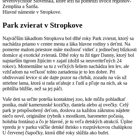
Hlavné námestie v Stropkove.
Park zvierat v Stropkove
Najväčším lákadlom Stropkova bol dlhé roky Park zvierat, ktorý sa
nachádza priamo v centre mesta a láka hlavne rodiny s deťmi. Na
pomerne malom priestore máte možnosť vidieť z jedinečnej blízkosti
domáce aj exotické zvieratá. Dlhé roky tu žil tiger Danny, ktorý bol
najstarším tigrom žijúcim v zajatí (dožil sa neuveriteľných 24
rokov). Momentálne sa tu z veľkých šeliem nachádza len lev, ale
vzhľadom na veľkosť tohto zariadenia je to len dobre. Pri
obdivovaní levice si ale dajte pozor na chrbát, zozadu na vás už
striehne lama, ktorá si rada uťahuje z ľudí a pľuje na nich, ak sa
priblížia bližšie, než sa jej páči.
Vaše deti sa určite potešia kontaktnej zoo, kde môžu pohladkať
poníka, malé kamerunské kozičky, daniela alebo aj ovečky. Celý
park je prispôsobený deťom, doslova za každou zákrutou nájdete
niečo nové, originálne (rybník s mostíkom, barometer počasia,
holubia fontána) a čo je hlavné, je tu veľa detských atrakcií. Úplne
vpredu je v parku väčšie detské ihrisko s rozprávkovou chalúpkou
U červenej čiapočky, ktorá dlhé roky slúžila ako bufet.