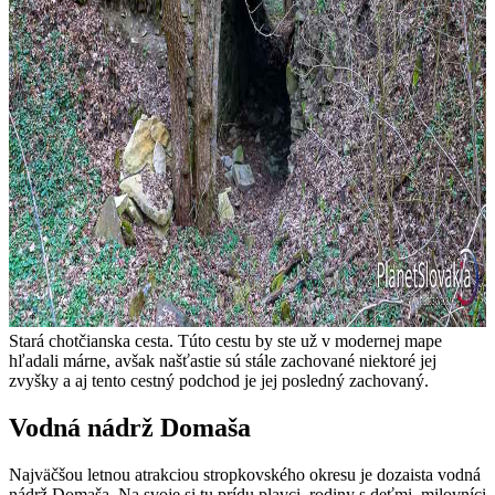
Stará chotčianska cesta. Túto cestu by ste už v modernej mape
hľadali márne, avšak našťastie sú stále zachované niektoré jej
zvyšky a aj tento cestný podchod je jej posledný zachovaný.
Vodná nádrž Domaša
Najväčšou letnou atrakciou stropkovského okresu je dozaista vodná
nádrž Domaša. Na svoje si tu prídu plavci, rodiny s deťmi, milovníci