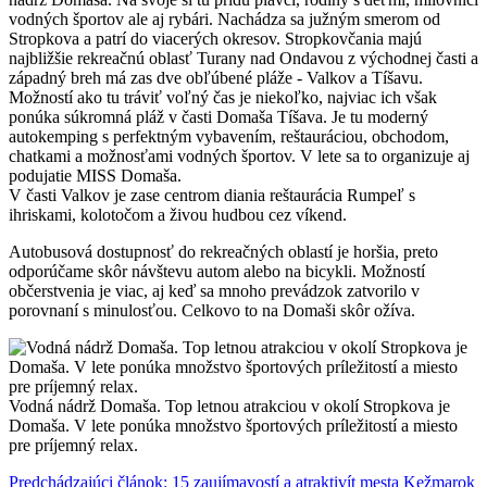
vodných športov ale aj rybári. Nachádza sa južným smerom od
Stropkova a patrí do viacerých okresov. Stropkovčania majú
najbližšie rekreačnú oblasť Turany nad Ondavou z východnej časti a
západný breh má zas dve obľúbené pláže - Valkov a Tíšavu.
Možností ako tu tráviť voľný čas je niekoľko, najviac ich však
ponúka súkromná pláž v časti Domaša Tíšava. Je tu moderný
autokemping s perfektným vybavením, reštauráciou, obchodom,
chatkami a možnosťami vodných športov. V lete sa to organizuje aj
podujatie MISS Domaša.
V časti Valkov je zase centrom diania reštaurácia Rumpeľ s
ihriskami, kolotočom a živou hudbou cez víkend.
Autobusová dostupnosť do rekreačných oblastí je horšia, preto
odporúčame skôr návštevu autom alebo na bicykli. Možností
občerstvenia je viac, aj keď sa mnoho prevádzok zatvorilo v
porovnaní s minulosťou. Celkovo to na Domaši skôr ožíva.
Vodná nádrž Domaša. Top letnou atrakciou v okolí Stropkova je
Domaša. V lete ponúka množstvo športových príležitostí a miesto
pre príjemný relax.
Predchádzajúci článok: 15 zaujímavostí a atraktivít mesta Kežmarok