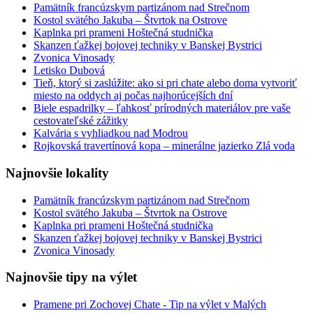
Pamätník francúzskym partizánom nad Strečnom
Kostol svätého Jakuba – Štvrtok na Ostrove
Kaplnka pri prameni Hoštečná studnička
Skanzen ťažkej bojovej techniky v Banskej Bystrici
Zvonica Vinosady
Letisko Dubová
Tieň, ktorý si zaslúžite: ako si pri chate alebo doma vytvoriť
miesto na oddych aj počas najhorúcejších dní
Biele espadrilky – ľahkosť prírodných materiálov pre vaše
cestovateľské zážitky
Kalvária s vyhliadkou nad Modrou
Rojkovská travertínová kopa – minerálne jazierko Zlá voda
Najnovšie lokality
Pamätník francúzskym partizánom nad Strečnom
Kostol svätého Jakuba – Štvrtok na Ostrove
Kaplnka pri prameni Hoštečná studnička
Skanzen ťažkej bojovej techniky v Banskej Bystrici
Zvonica Vinosady
Najnovšie tipy na výlet
Pramene pri Zochovej Chate - Tip na výlet v Malých