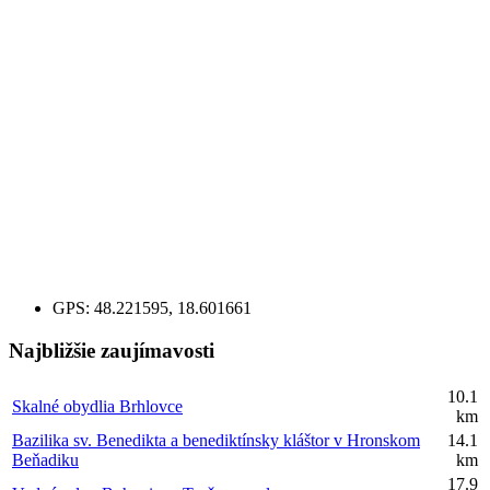
GPS:
48.221595, 18.601661
Najbližšie zaujímavosti
10.1
Skalné obydlia Brhlovce
km
Bazilika sv. Benedikta a benediktínsky kláštor v Hronskom
14.1
Beňadiku
km
17.9