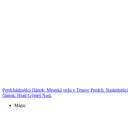
Predchádzajúci článok: Mestská veža v Trnave
Predch.
Nasledujúci
článok: Hrad Gýmeš
Nasl.
Mapa: