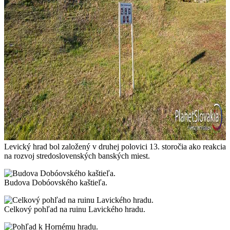
Levický hrad bol založený v druhej polovici 13. storočia ako reakcia
na rozvoj stredoslovenských banských miest.
Budova Dobóovského kaštieľa.
Celkový pohľad na ruinu Lavického hradu.