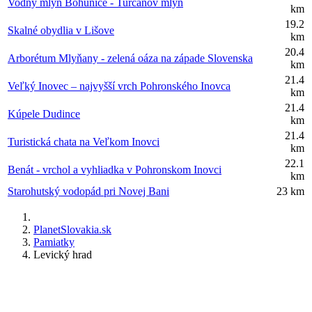
Vodný mlyn Bohunice - Turčanov mlyn
km
19.2
Skalné obydlia v Lišove
km
20.4
Arborétum Mlyňany - zelená oáza na západe Slovenska
km
21.4
Veľký Inovec – najvyšší vrch Pohronského Inovca
km
21.4
Kúpele Dudince
km
21.4
Turistická chata na Veľkom Inovci
km
22.1
Benát - vrchol a vyhliadka v Pohronskom Inovci
km
Starohutský vodopád pri Novej Bani
23 km
PlanetSlovakia.sk
Pamiatky
Levický hrad