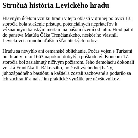
Stručná história Levického hradu
Hlavným účelom vzniku hradu v tejto oblasti v druhej polovici 13.
storočia bola sťaženie prístupu potenciálnych nepriateľov k
významným banským mestám na našom území od juhu. Hrad patril
do panstva Matúša Čáka Trenčianskeho, neskôr ho vlastnili
Levickovci a mnoho ďalších šľachtických rodov.
Hradu sa nevyhlo ani osmanské obliehanie. Počas vojen s Turkami
bol hrad v roku 1663 napokon dobytý a poškodený. Koncom 17.
storočia bol zasiahnutý ničivým požiarom. Jeho demoláciu dokonali
vojská Františka II. Rákocziho, no časti východnej bašty,
juhozápadného bastiónu a kaštieľa zostali zachované a podarilo sa
ich zachrániť a nájsť im praktické využitie pre návštevníkov.