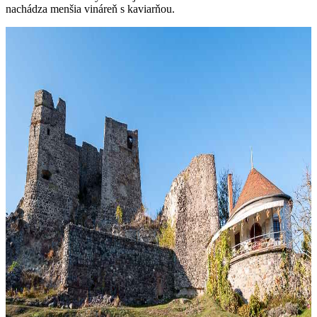
nachádza menšia vináreň s kaviarňou.