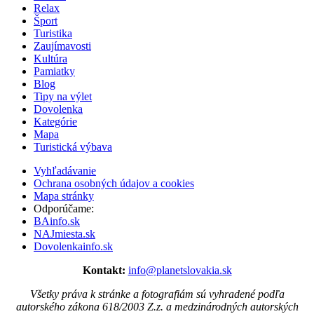
Relax
Šport
Turistika
Zaujímavosti
Kultúra
Pamiatky
Blog
Tipy na výlet
Dovolenka
Kategórie
Mapa
Turistická výbava
Vyhľadávanie
Ochrana osobných údajov a cookies
Mapa stránky
Odporúčame:
BAinfo.sk
NAJmiesta.sk
Dovolenkainfo.sk
Kontakt:
info@planetslovakia.sk
Všetky práva k stránke a fotografiám sú vyhradené podľa
autorského zákona 618/2003 Z.z. a medzinárodných autorských