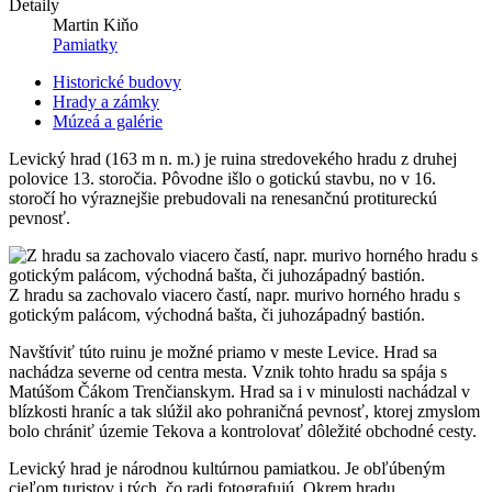
Detaily
Martin Kiňo
Pamiatky
Historické budovy
Hrady a zámky
Múzeá a galérie
Levický hrad (163 m n. m.) je ruina stredovekého hradu z druhej
polovice 13. storočia. Pôvodne išlo o gotickú stavbu, no v 16.
storočí ho výraznejšie prebudovali na renesančnú protitureckú
pevnosť.
Z hradu sa zachovalo viacero častí, napr. murivo horného hradu s
gotickým palácom, východná bašta, či juhozápadný bastión.
Navštíviť túto ruinu je možné priamo v meste Levice. Hrad sa
nachádza severne od centra mesta. Vznik tohto hradu sa spája s
Matúšom Čákom Trenčianskym. Hrad sa i v minulosti nachádzal v
blízkosti hraníc a tak slúžil ako pohraničná pevnosť, ktorej zmyslom
bolo chrániť územie Tekova a kontrolovať dôležité obchodné cesty.
Levický hrad je národnou kultúrnou pamiatkou. Je obľúbeným
cieľom turistov i tých, čo radi fotografujú. Okrem hradu