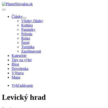
Články
Všetky články
Kultúra
Pamiatky
Príroda
Relax
Šport
Turistika
Zaujímavosti
Kategórie
Tipy na výlet
Blog
Dovolenka
Výbava
Mapa
Vyhľadávanie
Levický hrad