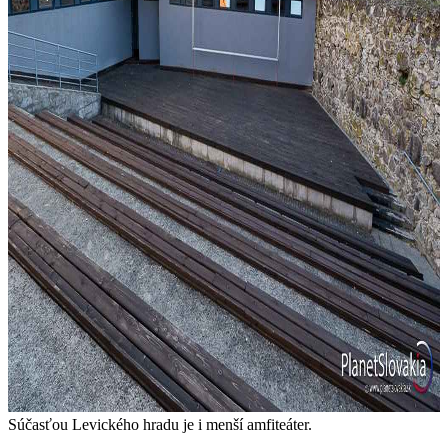
Súčasťou Levického hradu je i menší amfiteáter.