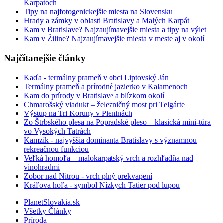
Karpatoch
Tipy na najfotogenickejšie miesta na Slovensku
Hrady a zámky v oblasti Bratislavy a Malých Karpát
Kam v Bratislave? Najzaujímavejšie miesta a tipy na výlet
Kam v Žiline? Najzaujímavejšie miesta v meste aj v okolí
Najčítanejšie články
Kaďa - termálny prameň v obci Liptovský Ján
Termálny prameň a prírodné jazierko v Kalamenoch
Kam do prírody v Bratislave a blízkom okolí
Chmarošský viadukt – železničný most pri Telgárte
Výstup na Tri Koruny v Pieninách
Zo Štrbského plesa na Popradské pleso – klasická mini-túra
vo Vysokých Tatrách
Kamzík - najvyššia dominanta Bratislavy s významnou
rekreačnou funkciou
Veľká homoľa – malokarpatský vrch a rozhľadňa nad
vinohradmi
Zobor nad Nitrou - vrch plný prekvapení
Kráľova hoľa - symbol Nízkych Tatier pod lupou
PlanetSlovakia.sk
Všetky Články
Príroda