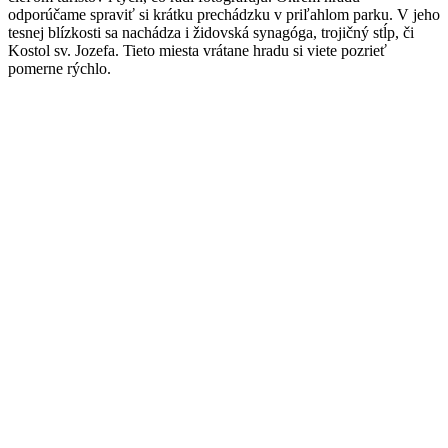
odporúčame spraviť si krátku prechádzku v priľahlom parku. V jeho
tesnej blízkosti sa nachádza i židovská synagóga, trojičný stĺp, či
Kostol sv. Jozefa. Tieto miesta vrátane hradu si viete pozrieť
pomerne rýchlo.