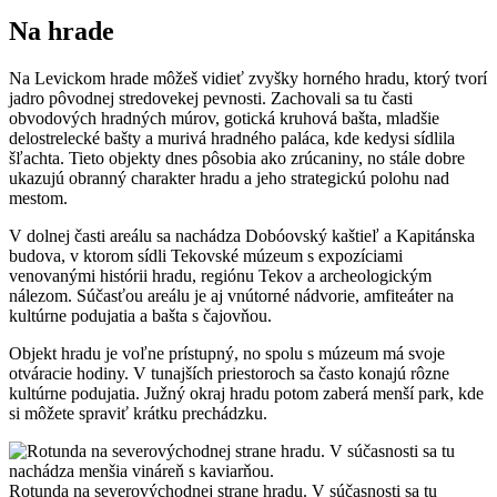
Na hrade
Na Levickom hrade môžeš vidieť zvyšky horného hradu, ktorý tvorí
jadro pôvodnej stredovekej pevnosti. Zachovali sa tu časti
obvodových hradných múrov, gotická kruhová bašta, mladšie
delostrelecké bašty a murivá hradného paláca, kde kedysi sídlila
šľachta. Tieto objekty dnes pôsobia ako zrúcaniny, no stále dobre
ukazujú obranný charakter hradu a jeho strategickú polohu nad
mestom.
V dolnej časti areálu sa nachádza Dobóovský kaštieľ a Kapitánska
budova, v ktorom sídli Tekovské múzeum s expozíciami
venovanými histórii hradu, regiónu Tekov a archeologickým
nálezom. Súčasťou areálu je aj vnútorné nádvorie, amfiteáter na
kultúrne podujatia a bašta s čajovňou.
Objekt hradu je voľne prístupný, no spolu s múzeum má svoje
otváracie hodiny. V tunajších priestoroch sa často konajú rôzne
kultúrne podujatia. Južný okraj hradu potom zaberá menší park, kde
si môžete spraviť krátku prechádzku.
Rotunda na severovýchodnej strane hradu. V súčasnosti sa tu