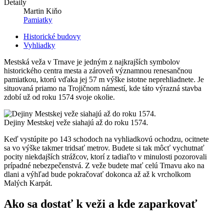
Detaily
Martin Kiňo
Pamiatky
Historické budovy
Vyhliadky
Mestská veža v Trnave je jedným z najkrajších symbolov
historického centra mesta a zároveň významnou renesančnou
pamiatkou, ktorú vďaka jej 57 m výške istotne neprehliadnete. Je
situovaná priamo na Trojičnom námestí, kde táto výrazná stavba
zdobí už od roku 1574 svoje okolie.
Dejiny Mestskej veže siahajú až do roku 1574.
Keď vystúpite po 143 schodoch na vyhliadkovú ochodzu, ocitnete
sa vo výške takmer tridsať metrov. Budete si tak môcť vychutnať
pocity niekdajších strážcov, ktorí z tadiaľto v minulosti pozorovali
prípadné nebezpečenstvá. Z veže budete mať celú Trnavu ako na
dlani a výhľad bude pokračovať dokonca až až k vrcholkom
Malých Karpát.
Ako sa dostať k veži a kde zaparkovať