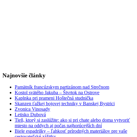
Najnovšie články
Pamätník francúzskym partizánom nad Strečnom
Kostol svätého Jakuba – Štvrtok na Ostrove
Kaplnka pri prameni Hoštečná studnička
Skanzen ťažkej bojovej techniky v Banskej Bystrici
Zvonica Vinosady
Letisko Dubová
Tieň, ktorý si zaslúžite: ako si pri chate alebo doma vytvoriť
miesto na oddych aj počas najhorúcejších dní
Biele espadrilky – ľahkosť prírodných materiálov pre vaše
cestovateľské zážitky