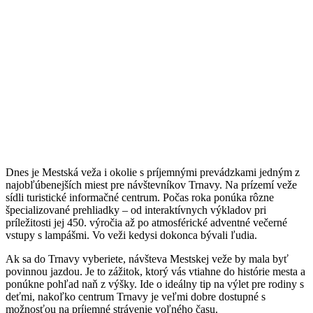
Dnes je Mestská veža i okolie s príjemnými prevádzkami jedným z
najobľúbenejších miest pre návštevníkov Trnavy. Na prízemí veže
sídli turistické informačné centrum. Počas roka ponúka rôzne
špecializované prehliadky – od interaktívnych výkladov pri
príležitosti jej 450. výročia až po atmosférické adventné večerné
vstupy s lampášmi. Vo veži kedysi dokonca bývali ľudia.
Ak sa do Trnavy vyberiete, návšteva Mestskej veže by mala byť
povinnou jazdou. Je to zážitok, ktorý vás vtiahne do histórie mesta a
ponúkne pohľad naň z výšky. Ide o ideálny tip na výlet pre rodiny s
deťmi, nakoľko centrum Trnavy je veľmi dobre dostupné s
možnosťou na príjemné strávenie voľného času.