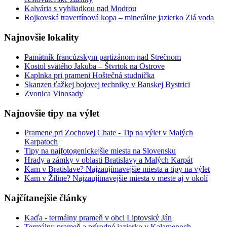
Kalvária s vyhliadkou nad Modrou
Rojkovská travertínová kopa – minerálne jazierko Zlá voda
Najnovšie lokality
Pamätník francúzskym partizánom nad Strečnom
Kostol svätého Jakuba – Štvrtok na Ostrove
Kaplnka pri prameni Hoštečná studnička
Skanzen ťažkej bojovej techniky v Banskej Bystrici
Zvonica Vinosady
Najnovšie tipy na výlet
Pramene pri Zochovej Chate - Tip na výlet v Malých
Karpatoch
Tipy na najfotogenickejšie miesta na Slovensku
Hrady a zámky v oblasti Bratislavy a Malých Karpát
Kam v Bratislave? Najzaujímavejšie miesta a tipy na výlet
Kam v Žiline? Najzaujímavejšie miesta v meste aj v okolí
Najčítanejšie články
Kaďa - termálny prameň v obci Liptovský Ján
Termálny prameň a prírodné jazierko v Kalamenoch