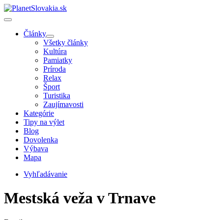
Články
Všetky články
Kultúra
Pamiatky
Príroda
Relax
Šport
Turistika
Zaujímavosti
Kategórie
Tipy na výlet
Blog
Dovolenka
Výbava
Mapa
Vyhľadávanie
Mestská veža v Trnave