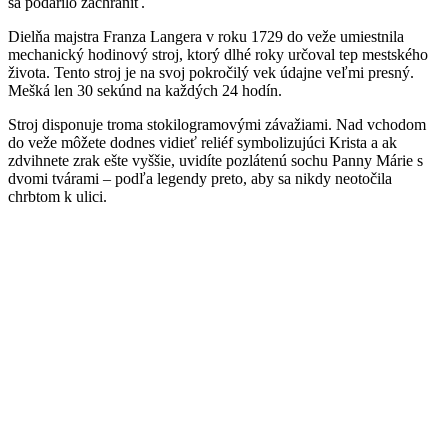
sa podarilo zachrániť.
Dielňa majstra Franza Langera v roku 1729 do veže umiestnila
mechanický hodinový stroj, ktorý dlhé roky určoval tep mestského
života. Tento stroj je na svoj pokročilý vek údajne veľmi presný.
Mešká len 30 sekúnd na každých 24 hodín.
Stroj disponuje troma stokilogramovými závažiami. Nad vchodom
do veže môžete dodnes vidieť reliéf symbolizujúci Krista a ak
zdvihnete zrak ešte vyššie, uvidíte pozlátenú sochu Panny Márie s
dvomi tvárami – podľa legendy preto, aby sa nikdy neotočila
chrbtom k ulici.