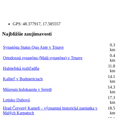
GPS:
48.377917, 17.585557
Najbližšie zaujímavosti
0.3
Synagóga Status Quo Ante v Trnave
km
0.4
Ortodoxná synagóga (Malá synagóga) v Trnave
km
11.8
Halmešská rozhľadňa
km
14.1
Kaštieľ v Budmericiach
km
14.3
Múzeum holokaustu v Seredi
km
17.3
Letisko Dubová
km
Hrad Červený Kameň – významná historická pamiatka v
18.5
Malých Karpatoch
km