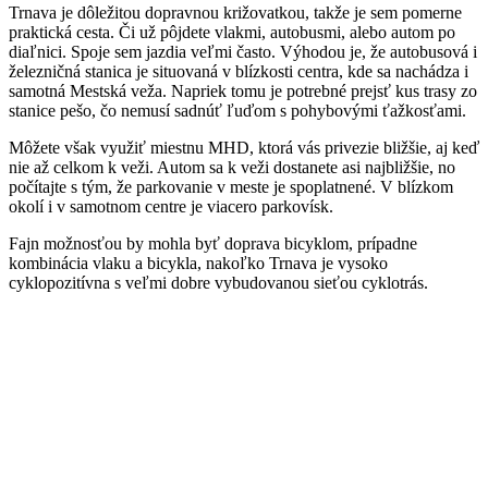
Trnava je dôležitou dopravnou križovatkou, takže je sem pomerne
praktická cesta. Či už pôjdete vlakmi, autobusmi, alebo autom po
diaľnici. Spoje sem jazdia veľmi často. Výhodou je, že autobusová i
železničná stanica je situovaná v blízkosti centra, kde sa nachádza i
samotná Mestská veža. Napriek tomu je potrebné prejsť kus trasy zo
stanice pešo, čo nemusí sadnúť ľuďom s pohybovými ťažkosťami.
Môžete však využiť miestnu MHD, ktorá vás privezie bližšie, aj keď
nie až celkom k veži. Autom sa k veži dostanete asi najbližšie, no
počítajte s tým, že parkovanie v meste je spoplatnené. V blízkom
okolí i v samotnom centre je viacero parkovísk.
Fajn možnosťou by mohla byť doprava bicyklom, prípadne
kombinácia vlaku a bicykla, nakoľko Trnava je vysoko
cyklopozitívna s veľmi dobre vybudovanou sieťou cyklotrás.