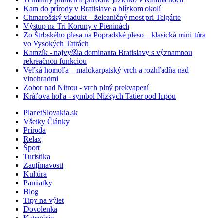
Kam do prírody v Bratislave a blízkom okolí
Chmarošský viadukt – železničný most pri Telgárte
Výstup na Tri Koruny v Pieninách
Zo Štrbského plesa na Popradské pleso – klasická mini-túra
vo Vysokých Tatrách
Kamzík - najvyššia dominanta Bratislavy s významnou
rekreačnou funkciou
Veľká homoľa – malokarpatský vrch a rozhľadňa nad
vinohradmi
Zobor nad Nitrou - vrch plný prekvapení
Kráľova hoľa - symbol Nízkych Tatier pod lupou
PlanetSlovakia.sk
Všetky Články
Príroda
Relax
Šport
Turistika
Zaujímavosti
Kultúra
Pamiatky
Blog
Tipy na výlet
Dovolenka
Kategórie