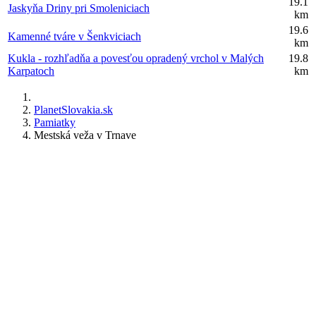
19.1
Jaskyňa Driny pri Smoleniciach
km
19.6
Kamenné tváre v Šenkviciach
km
Kukla - rozhľadňa a povesťou opradený vrchol v Malých
19.8
Karpatoch
km
PlanetSlovakia.sk
Pamiatky
Mestská veža v Trnave