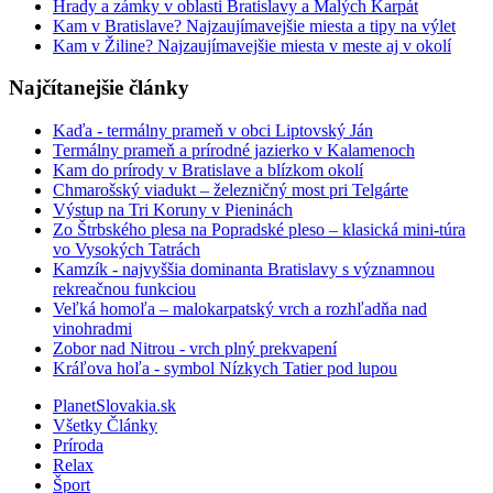
Hrady a zámky v oblasti Bratislavy a Malých Karpát
Kam v Bratislave? Najzaujímavejšie miesta a tipy na výlet
Kam v Žiline? Najzaujímavejšie miesta v meste aj v okolí
Najčítanejšie články
Kaďa - termálny prameň v obci Liptovský Ján
Termálny prameň a prírodné jazierko v Kalamenoch
Kam do prírody v Bratislave a blízkom okolí
Chmarošský viadukt – železničný most pri Telgárte
Výstup na Tri Koruny v Pieninách
Zo Štrbského plesa na Popradské pleso – klasická mini-túra
vo Vysokých Tatrách
Kamzík - najvyššia dominanta Bratislavy s významnou
rekreačnou funkciou
Veľká homoľa – malokarpatský vrch a rozhľadňa nad
vinohradmi
Zobor nad Nitrou - vrch plný prekvapení
Kráľova hoľa - symbol Nízkych Tatier pod lupou
PlanetSlovakia.sk
Všetky Články
Príroda
Relax
Šport