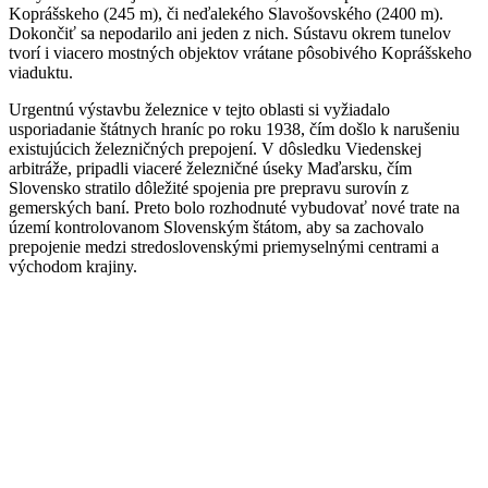
Koprášskeho (245 m), či neďalekého Slavošovského (2400 m).
Dokončiť sa nepodarilo ani jeden z nich. Sústavu okrem tunelov
tvorí i viacero mostných objektov vrátane pôsobivého Koprášskeho
viaduktu.
Urgentnú výstavbu železnice v tejto oblasti si vyžiadalo
usporiadanie štátnych hraníc po roku 1938, čím došlo k narušeniu
existujúcich železničných prepojení. V dôsledku Viedenskej
arbitráže, pripadli viaceré železničné úseky Maďarsku, čím
Slovensko stratilo dôležité spojenia pre prepravu surovín z
gemerských baní. Preto bolo rozhodnuté vybudovať nové trate na
území kontrolovanom Slovenským štátom, aby sa zachovalo
prepojenie medzi stredoslovenskými priemyselnými centrami a
východom krajiny.