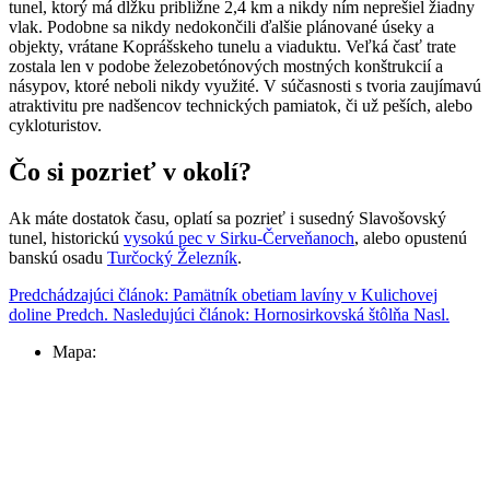
tunel, ktorý má dĺžku približne 2,4 km a nikdy ním neprešiel žiadny
vlak. Podobne sa nikdy nedokončili ďalšie plánované úseky a
objekty, vrátane Koprášskeho tunelu a viaduktu. Veľká časť trate
zostala len v podobe železobetónových mostných konštrukcií a
násypov, ktoré neboli nikdy využité. V súčasnosti s tvoria zaujímavú
atraktivitu pre nadšencov technických pamiatok, či už peších, alebo
cykloturistov.
Čo si pozrieť v okolí?
Ak máte dostatok času, oplatí sa pozrieť i susedný Slavošovský
tunel, historickú
vysokú pec v Sirku-Červeňanoch
, alebo opustenú
banskú osadu
Turčocký Železník
.
Predchádzajúci článok: Pamätník obetiam lavíny v Kulichovej
doline
Predch.
Nasledujúci článok: Hornosirkovská štôlňa
Nasl.
Mapa: