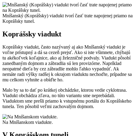
Mníšanský (Koprášsky) viadukt tvorí časť trate napojenej priamo na
Koprášsky tunel.
Koprášsky viadukt
Koprášsky viadukt, často nazývaný aj ako Mníšanský viadukt je
voľne prístupný a dá sa cezeň prejsť. Ako si iste všimnete, chýbajú
tu akékoľvek koľajnice, ako aj železničné podvaly. Viadukt pôsobí
zanedbaným dojmom a zábradlia sú len provizórne. Napríklad
neopatrné dieťa by cez zábradlie mohlo ľahko vypadnúť. Ak
nemáte radi výšky radšej k okrajom viaduktu nechoďte, prípadne sa
mu celkom vyhnite a obíďte ho.
Malo by sa to dať po krátkej obchádzke, ktorou vedie cyklotrasa.
Viadukt obchádza zľava, no túto variantu sme neprebádali.
Viaduktom sme prešli priamo k vstupnému portálu do Koprášskeho
tunela. Ten pôsobil veľmi zachovalým dojmom.
Na Mníšanskom viadukte.
V Koprášskom tuneli