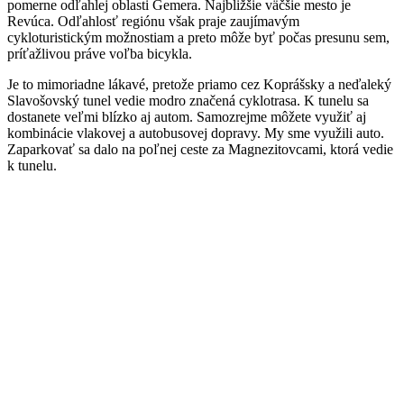
pomerne odľahlej oblasti Gemera. Najbližšie väčšie mesto je
Revúca. Odľahlosť regiónu však praje zaujímavým
cykloturistickým možnostiam a preto môže byť počas presunu sem,
príťažlivou práve voľba bicykla.
Je to mimoriadne lákavé, pretože priamo cez Koprášsky a neďaleký
Slavošovský tunel vedie modro značená cyklotrasa. K tunelu sa
dostanete veľmi blízko aj autom. Samozrejme môžete využiť aj
kombinácie vlakovej a autobusovej dopravy. My sme využili auto.
Zaparkovať sa dalo na poľnej ceste za Magnezitovcami, ktorá vedie
k tunelu.