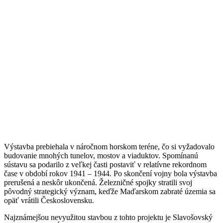
Výstavba prebiehala v náročnom horskom teréne, čo si vyžadovalo
budovanie mnohých tunelov, mostov a viaduktov. Spomínanú
sústavu sa podarilo z veľkej časti postaviť v relatívne rekordnom
čase v období rokov 1941 – 1944. Po skončení vojny bola výstavba
prerušená a neskôr ukončená. Železničné spojky stratili svoj
pôvodný strategický význam, keďže Maďarskom zabraté územia sa
opäť vrátili Československu.
Najznámejšou nevyužitou stavbou z tohto projektu je Slavošovský