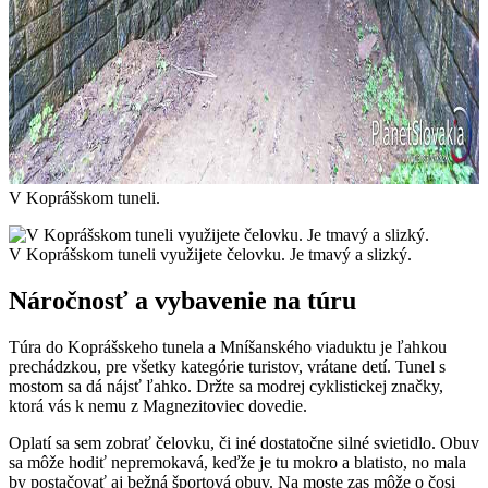
V Koprášskom tuneli.
V Koprášskom tuneli využijete čelovku. Je tmavý a slizký.
Náročnosť a vybavenie na túru
Túra do Koprášskeho tunela a Mníšanského viaduktu je ľahkou
prechádzkou, pre všetky kategórie turistov, vrátane detí. Tunel s
mostom sa dá nájsť ľahko. Držte sa modrej cyklistickej značky,
ktorá vás k nemu z Magnezitoviec dovedie.
Oplatí sa sem zobrať čelovku, či iné dostatočne silné svietidlo. Obuv
sa môže hodiť nepremokavá, keďže je tu mokro a blatisto, no mala
by postačovať aj bežná športová obuv. Na moste zas môže o čosi