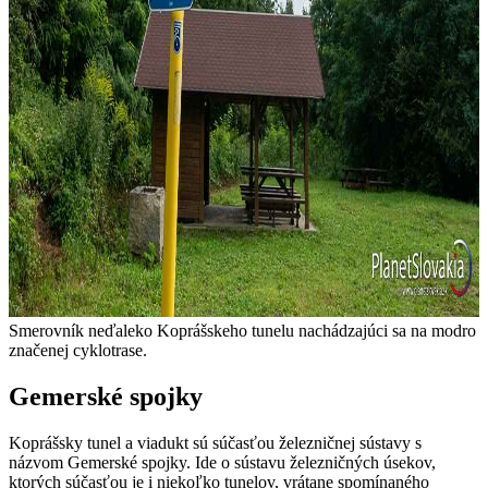
Smerovník neďaleko Koprášskeho tunelu nachádzajúci sa na modro
značenej cyklotrase.
Gemerské spojky
Koprášsky tunel a viadukt sú súčasťou železničnej sústavy s
názvom Gemerské spojky. Ide o sústavu železničných úsekov,
ktorých súčasťou je i niekoľko tunelov, vrátane spomínaného