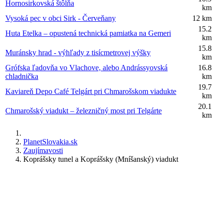
Hornosirkovská štôlňa
km
Vysoká pec v obci Sirk - Červeňany
12 km
15.2
Huta Etelka – opustená technická pamiatka na Gemeri
km
15.8
Muránsky hrad - výhľady z tisícmetrovej výšky
km
Grófska ľadovňa vo Vlachove, alebo Andrássyovská
16.8
chladnička
km
19.7
Kaviareň Depo Café Telgárt pri Chmarošskom viadukte
km
20.1
Chmarošský viadukt – železničný most pri Telgárte
km
PlanetSlovakia.sk
Zaujímavosti
Koprášsky tunel a Koprášsky (Mníšanský) viadukt