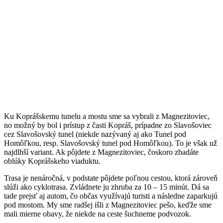
Ku Koprášskemu tunelu a mostu sme sa vybrali z Magnezitoviec,
no možný by bol i prístup z časti Kopráš, prípadne zo Slavošoviec
cez Slavošovský tunel (niekde nazývaný aj ako Tunel pod
Homôľkou, resp. Slavošovský tunel pod Homôľkou). To je však už
najdlhší variant. Ak pôjdete z Magnezitoviec, čoskoro zbadáte
oblúky Koprášskeho viaduktu.
Trasa je nenáročná, v podstate pôjdete poľnou cestou, ktorá zároveň
slúži ako cyklotrasa. Zvládnete ju zhruba za 10 – 15 minút. Dá sa
tade prejsť aj autom, čo občas využívajú turisti a následne zaparkujú
pod mostom. My sme radšej išli z Magnezitoviec pešo, keďže sme
mali mierne obavy, že niekde na ceste šuchneme podvozok.