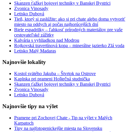
Skanzen ťažkej bojovej techniky v Banskej Bystrici
Zvonica Vinosady
Letisko Dubová
Tieň, ktorý si zaslúžite: ako si pri chate alebo doma vytvoriť
miesto na oddych aj počas najhorúcejších dní
Biele espadrilky – ľahkosť prírodných materiálov pre vaše
cestovateľské zážitky
Kalvária s vyhliadkou nad Modrou
Rojkovská travertínová kopa – minerálne jazierko Zlá voda
Letisko Malý Madaras
Najnovšie lokality
Kostol svätého Jakuba – Štvrtok na Ostrove
Kaplnka pri prameni Hoštečná studnička
Skanzen ťažkej bojovej techniky v Banskej Bystrici
Zvonica Vinosady
Letisko Dubová
Najnovšie tipy na výlet
Pramene pri Zochovej Chate - Tip na výlet v Malých
Karpatoch
Tipy na najfotogenickejšie miesta na Slovensku