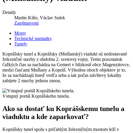
Detaily
Martin Kiňo, Václav Sulek
Zaujímavosti
Mosty
Technické pamiatky
Tunely
Koprášsky tunel a Koprášsky (Mníšanský) viadukt sú nedostavané
železničné stavby z obdobia 2. svetovej vojny. Tento pozostatok
ťažkých čias sa nachádza na Gemeri v blízkostí obce Magenzitovce,
medzi časťami Mníšany a Kopráš. Výhodou oboch objektov je to,
že sa nachádzajú hneď vedľa seba a tak počas návštevy lokality
zabijete 2 muchy jednou ranou.
Vstupný portál Koprášskeho tunela.
Ako sa dostať ku Koprášskemu tunelu a
viaduktu a kde zaparkovať?
Koprášsky tunel spolu s priľahlým železničným mostom leží v