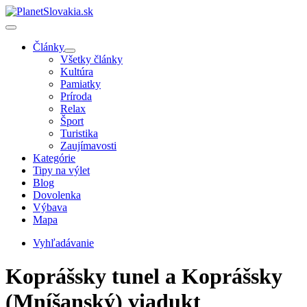
Články
Všetky články
Kultúra
Pamiatky
Príroda
Relax
Šport
Turistika
Zaujímavosti
Kategórie
Tipy na výlet
Blog
Dovolenka
Výbava
Mapa
Vyhľadávanie
Koprášsky tunel a Koprášsky
(Mníšanský) viadukt