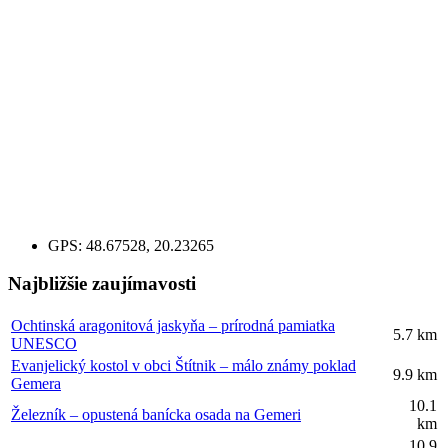
GPS:
48.67528, 20.23265
Najbližšie zaujímavosti
Ochtinská aragonitová jaskyňa – prírodná pamiatka
5.7 km
UNESCO
Evanjelický kostol v obci Štítnik – málo známy poklad
9.9 km
Gemera
10.1
Železník – opustená banícka osada na Gemeri
km
10.9