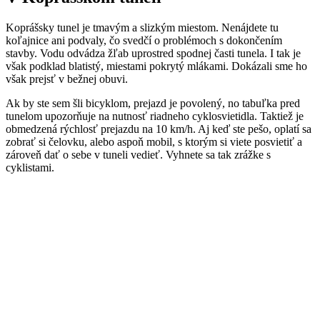
Koprášsky tunel je tmavým a slizkým miestom. Nenájdete tu
koľajnice ani podvaly, čo svedčí o problémoch s dokončením
stavby. Vodu odvádza žľab uprostred spodnej časti tunela. I tak je
však podklad blatistý, miestami pokrytý mlákami. Dokázali sme ho
však prejsť v bežnej obuvi.
Ak by ste sem šli bicyklom, prejazd je povolený, no tabuľka pred
tunelom upozorňuje na nutnosť riadneho cyklosvietidla. Taktiež je
obmedzená rýchlosť prejazdu na 10 km/h. Aj keď ste pešo, oplatí sa
zobrať si čelovku, alebo aspoň mobil, s ktorým si viete posvietiť a
zároveň dať o sebe v tuneli vedieť. Vyhnete sa tak zrážke s
cyklistami.