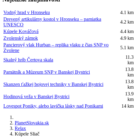
Vodný hrad v Hronseku
4.1 km
Drevený artikulárny kostol v Hronseku – pamiatka
4.2 km
UNESCO
Kúpele Kováčová
4.4 km
Zvolenský zámok
4.9 km
Pancierový vlak Hurban – replika vlaku z čias SNP vo
5.1 km
Zvolene
11.3
Skalný hríb Čertova skala
km
13.8
Pamätník a Múzeum SNP v Banskej Bystrici
km
13.8
Skanzen ťažkej bojovej techniky v Banskej Bystrici
km
13.9
Hodinová veža v Banskej Bystrici
km
Lovespot Poniky, alebo lavička lásky nad Ponikami
14 km
PlanetSlovakia.sk
Relax
Kúpele Sliač