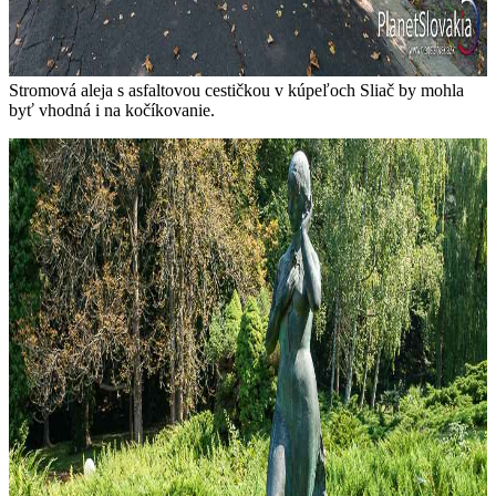
Stromová aleja s asfaltovou cestičkou v kúpeľoch Sliač by mohla
byť vhodná i na kočíkovanie.