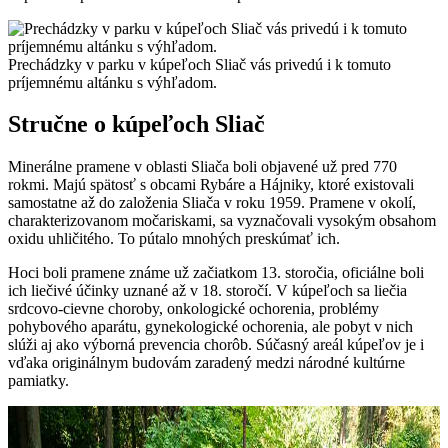
Prechádzky v parku v kúpeľoch Sliač vás privedú i k tomuto
príjemnému altánku s výhľadom.
Stručne o kúpeľoch Sliač
Minerálne pramene v oblasti Sliača boli objavené už pred 770
rokmi. Majú spätosť s obcami Rybáre a Hájniky, ktoré existovali
samostatne až do založenia Sliača v roku 1959. Pramene v okolí,
charakterizovanom močariskami, sa vyznačovali vysokým obsahom
oxidu uhličitého. To pútalo mnohých preskúmať ich.
Hoci boli pramene známe už začiatkom 13. storočia, oficiálne boli
ich liečivé účinky uznané až v 18. storočí. V kúpeľoch sa liečia
srdcovo-cievne choroby, onkologické ochorenia, problémy
pohybového aparátu, gynekologické ochorenia, ale pobyt v nich
slúži aj ako výborná prevencia chorôb. Súčasný areál kúpeľov je i
vďaka originálnym budovám zaradený medzi národné kultúrne
pamiatky.