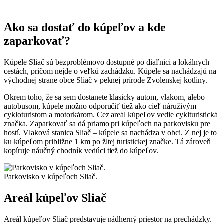
Ako sa dostať do kúpeľov a kde
zaparkovať?
Kúpele Sliač sú bezproblémovo dostupné po diaľnici a lokálnych
cestách, pričom nejde o veľkú zachádzku. Kúpele sa nachádzajú na
východnej strane obce Sliač v peknej prírode Zvolenskej kotliny.
Okrem toho, že sa sem dostanete klasicky autom, vlakom, alebo
autobusom, kúpele možno odporučiť tiež ako cieľ náruživým
cykloturistom a motorkárom. Cez areál kúpeľov vedie cyklturistická
značka. Zaparkovať sa dá priamo pri kúpeľoch na parkovisku pre
hostí. Vlaková stanica Sliač – kúpele sa nachádza v obci. Z nej je to
ku kúpeľom približne 1 km po žltej turistickej značke. Tá zároveň
kopíruje náučný chodník vedúci tiež do kúpeľov.
Parkovisko v kúpeľoch Sliač.
Areál kúpeľov Sliač
Areál kúpeľov Sliač predstavuje nádherný priestor na prechádzky.