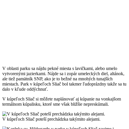
V oblasti parku sa nájdu pekné miesta s lavičkami, alebo umelo
vytvorenými jazierkami. Nájde sa i zopár umeleckých diel, altánok,
ale tiež pamätník SNP, ako je to bežné na mnohých tunajších
miestach. Park v kúpeľoch Sliač bol takmer ľudoprázdny takže sa tu
dalo v kľude oddýchnuť.
V kúpeľoch Sliač si môžete naplánovať aj kúpanie na vonkajšom
termálnom kúpalisku, ktoré sme však bližšie nepreskúmali.
V kúpeľoch Sliač poteší prechádzka takýmito alejami.