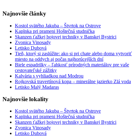
Najnovšie články
Kostol svätého Jakuba – Štvrtok na Ostrove
Kaplnka pri prameni Hoštečná studnička
Skanzen ťažkej bojovej techniky v Banskej Bystrici
Zvonica Vinosady
Letisko Dubová
Tieň, ktorý si zaslúžite: ako si pri chate alebo doma vytvoriť
miesto na oddych aj počas najhorúcejších dní
Biele espadrilky – ľahkosť prírodných materiálov pre vaše
cestovateľské zážitky
Kalvária s vyhliadkou nad Modrou
Rojkovská travertínová kopa – minerálne jazierko Zlá voda
Letisko Malý Madaras
Najnovšie lokality
Kostol svätého Jakuba – Štvrtok na Ostrove
Kaplnka pri prameni Hoštečná studnička
Skanzen ťažkej bojovej techniky v Banskej Bystrici
Zvonica Vinosady
Letisko Dubová