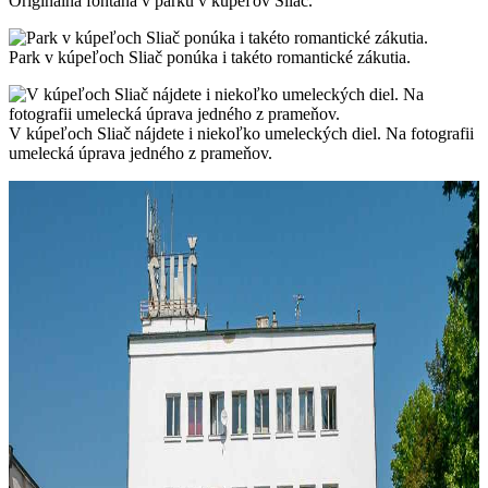
Originálna fontána v parku v kúpeľov Sliač.
Park v kúpeľoch Sliač ponúka i takéto romantické zákutia.
V kúpeľoch Sliač nájdete i niekoľko umeleckých diel. Na fotografii
umelecká úprava jedného z prameňov.