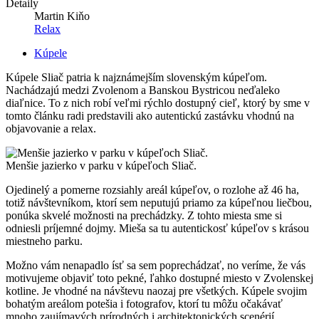
Detaily
Martin Kiňo
Relax
Kúpele
Kúpele Sliač patria k najznámejším slovenským kúpeľom.
Nachádzajú medzi Zvolenom a Banskou Bystricou neďaleko
diaľnice. To z nich robí veľmi rýchlo dostupný cieľ, ktorý by sme v
tomto článku radi predstavili ako autentickú zastávku vhodnú na
objavovanie a relax.
Menšie jazierko v parku v kúpeľoch Sliač.
Ojedinelý a pomerne rozsiahly areál kúpeľov, o rozlohe až 46 ha,
totiž návštevníkom, ktorí sem neputujú priamo za kúpeľnou liečbou,
ponúka skvelé možnosti na prechádzky. Z tohto miesta sme si
odniesli príjemné dojmy. Mieša sa tu autentickosť kúpeľov s krásou
miestneho parku.
Možno vám nenapadlo ísť sa sem poprechádzať, no veríme, že vás
motivujeme objaviť toto pekné, ľahko dostupné miesto v Zvolenskej
kotline. Je vhodné na návštevu naozaj pre všetkých. Kúpele svojim
bohatým areálom potešia i fotografov, ktorí tu môžu očakávať
mnoho zaujímavých prírodných i architektonických scenérií.