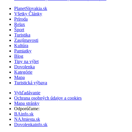
PlanetSlovakia.sk
Všetky Články
Príroda
Relax
Šport
Turistika
Zaujímavosti
Kultúra
Pamiatky
Blog
Tipy na výlet
Dovolenka
Kategórie
Mapa
Turistická výbava
Vyhľadávanie
Ochrana osobných údajov a cookies
Mapa stránky
Odporúčame:
BAinfo.sk
NAJmiesta.sk
Dovolenkainfo.sk