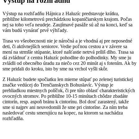
Výstup na rozhľadňu
Výstup na rozhľadňu Hájnica z Haluzíc predstavuje krátku,
približne kilometrovú prechádzkou kopaničiarskym krajom. Počas
nej sa toho veľa neudeje. Zaujímavé pasáže sú až na konci, keď sa
vám budú vynárať prvé výhľady.
Trasa vo všeobecnosti nie je náročná a je vhodná aj pre neposedné
deti, či aktívnejších seniorov. Vedie poľnou cestou a v závere sa
mení na strmšíe stúpanie, ktoré našťastie netrvá príliš dlho. Trasa sa
dá zvládnuť z centra Haluzíc pohodlne do polhodinky. My sme ju
zvládli od obecného úradu za niečo cez 20 minút aj s fotením. Ak by
sme pridali do kroku, isto by sme na vrchol vyšli skôr.
Z Haluzíc budete spočiatku len mierne stúpať po zelenej turistickej
značke vedúcej do Trenčianskych Bohuslavíc. Výstup je
prehliadkou miestnych políčok, či pre túto oblasť charakteristických
ovocných stromov. Po približne 10-15 minútach chôdze zbadáte
cintorín, resp. aspoň bránu k cintorínu. Bol dosť zarastený, takže
sme si najprv ani neuvedomili že sme pri cintoríne. Za ním treba
nasledovať cestu smerujúcu na kopec, na ktorom sa nachádza
rozhľadňa.