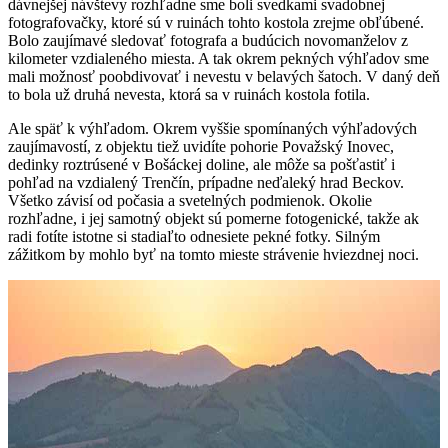
dávnejšej návštevy rozhľadne sme boli svedkami svadobnej
fotografovačky, ktoré sú v ruinách tohto kostola zrejme obľúbené.
Bolo zaujímavé sledovať fotografa a budúcich novomanželov z
kilometer vzdialeného miesta. A tak okrem pekných výhľadov sme
mali možnosť poobdivovať i nevestu v belavých šatoch. V daný deň
to bola už druhá nevesta, ktorá sa v ruinách kostola fotila.
Ale späť k výhľadom. Okrem vyššie spomínaných výhľadových
zaujímavostí, z objektu tiež uvidíte pohorie Považský Inovec,
dedinky roztrúsené v Bošáckej doline, ale môže sa pošťastiť i
pohľad na vzdialený Trenčín, prípadne neďaleký hrad Beckov.
Všetko závisí od počasia a svetelných podmienok. Okolie
rozhľadne, i jej samotný objekt sú pomerne fotogenické, takže ak
radi fotíte istotne si stadiaľto odnesiete pekné fotky. Silným
zážitkom by mohlo byť na tomto mieste strávenie hviezdnej noci.