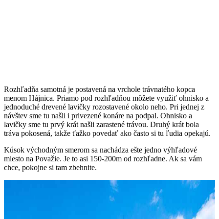
Rozhľadňa samotná je postavená na vrchole trávnatého kopca
menom Hájnica. Priamo pod rozhľadňou môžete využiť ohnisko a
jednoduché drevené lavičky rozostavené okolo neho. Pri jednej z
návštev sme tu našli i privezené konáre na podpal. Ohnisko a
lavičky sme tu prvý krát našli zarastené trávou. Druhý krát bola
tráva pokosená, takže ťažko povedať ako často si tu ľudia opekajú.
Kúsok východným smerom sa nachádza ešte jedno výhľadové
miesto na Považie. Je to asi 150-200m od rozhľadne. Ak sa vám
chce, pokojne si tam zbehnite.