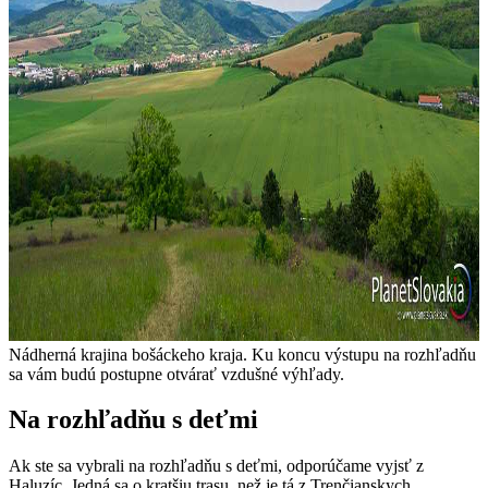
Nádherná krajina bošáckeho kraja. Ku koncu výstupu na rozhľadňu
sa vám budú postupne otvárať vzdušné výhľady.
Na rozhľadňu s deťmi
Ak ste sa vybrali na rozhľadňu s deťmi, odporúčame vyjsť z
Haluzíc. Jedná sa o kratšiu trasu, než je tá z Trenčianskych