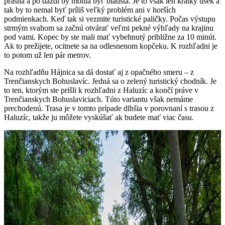
prašná a po daždi by mohla byť blatistá. Je to však len krátky úsek a
tak by to nemal byť príliš veľký problém ani v horších
podmienkach. Keď tak si vezmite turistické paličky. Počas výstupu
strmým svahom sa začnú otvárať veľmi pekné výhľady na krajinu
pod vami. Kopec by ste mali mať vybehnutý približne za 10 minút.
Ak to prežijete, ocitnete sa na odlesnenom kopčeku. K rozhľadni je
to potom už len pár metrov.
Na rozhľadňu Hájnica sa dá dostať aj z opačného smeru – z
Trenčianskych Bohuslavíc. Jedná sa o zelený turistický chodník. Je
to ten, ktorým ste prišli k rozhľadni z Haluzíc a končí práve v
Trenčianskych Bohuslaviciach. Túto variantu však nemáme
prechodenú. Trasa je v tomto prípade dlhšia v porovnaní s trasou z
Haluzíc, takže ju môžete vyskúšať ak budete mať viac času.