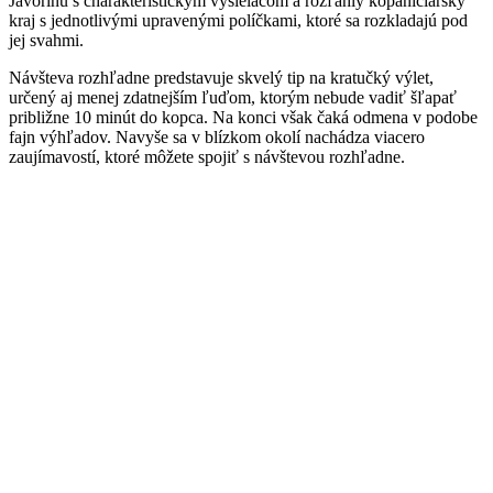
Javorinu s charakteristickým vysielačom a rozľahlý kopaničiarsky
kraj s jednotlivými upravenými políčkami, ktoré sa rozkladajú pod
jej svahmi.
Návšteva rozhľadne predstavuje skvelý tip na kratučký výlet,
určený aj menej zdatnejším ľuďom, ktorým nebude vadiť šľapať
približne 10 minút do kopca. Na konci však čaká odmena v podobe
fajn výhľadov. Navyše sa v blízkom okolí nachádza viacero
zaujímavostí, ktoré môžete spojiť s návštevou rozhľadne.