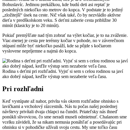
Bohuslavíc. Jedinou prekážkou, kde budú deti asi reptať je
posledných niekoľko sto metrov do kopca. V podstate je to jediný
„zložitejší“ úsek na ceste. Nič však také, čo by nezvládlo aktívne
dieťa v predškolskom veku. S deťmi zaberie cesta približne 30
minút (klasicky je to 20 minút).
Pokiaľ premýšľate nad tým zobrať na výlet kočiar, je to na zváženie.
Viac-menej je cesta pre terénny kočiar v pohode, no v záverečnom
stúpaní môže byť niekoľko pasáží, kde sa pôjde s kočiarom
vyslovene nepríjemne a najmä do kopca.
Rodina s deťmi pri rozhľadni. Vyjsť si sem s celou rodinou sa javí
ako dobrý nápad, keďže výstup sem nezaberie veľa času.
Pri rozhľadni
Keď vystúpate až nahor, privíta vás okrem rozhľadne ohnisko s
lavičkami a vrcholový rázcestník. Nás tu počas našej poslednej
návštevy privítali dvaja chlapci na čundri. Priateľsky nás ihneď
ponúkli slivovicou, čo sme neradi museli odmietnuť. Chalanom sme
vcelku závideli, že sa nikam nemusia ponáhľať a posedávajúc pri
ohnisku si v pohodičke užívali svoju cestu. My sme toľko času