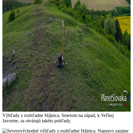
Výhľady z rozhľadne Hájnica. Smerom na západ, k Veľkej
Javorine, sa otvárajú takéto pohľady.