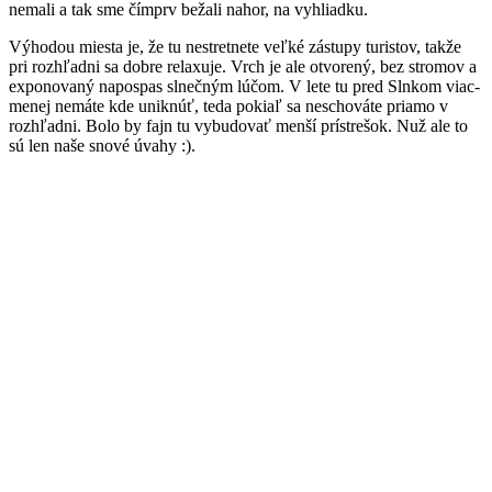
nemali a tak sme čímprv bežali nahor, na vyhliadku.
Výhodou miesta je, že tu nestretnete veľké zástupy turistov, takže
pri rozhľadni sa dobre relaxuje. Vrch je ale otvorený, bez stromov a
exponovaný napospas slnečným lúčom. V lete tu pred Slnkom viac-
menej nemáte kde uniknúť, teda pokiaľ sa neschováte priamo v
rozhľadni. Bolo by fajn tu vybudovať menší prístrešok. Nuž ale to
sú len naše snové úvahy :).