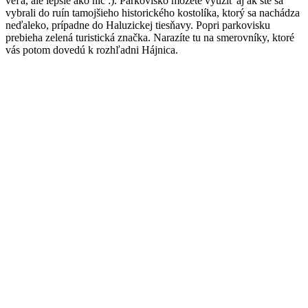
veľa, ale lepšie ako nič :). Parkovisko môžete využiť aj ak ste sa
vybrali do ruín tamojšieho historického kostolíka, ktorý sa nachádza
neďaleko, prípadne do Haluzickej tiesňavy. Popri parkovisku
prebieha zelená turistická značka. Narazíte tu na smerovníky, ktoré
vás potom dovedú k rozhľadni Hájnica.