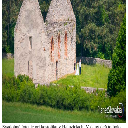
Svadobné fotenie pri kostolíku v Haluziciach. V daný deň to bolo