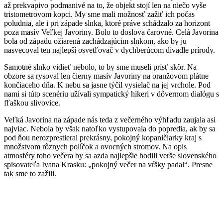
až prekvapivo podmanivé na to, že objekt stojí len na niečo vyše
tristometrovom kopci. My sme mali možnosť zažiť ich počas
poludnia, ale i pri západe slnka, ktoré práve schádzalo za horizont
poza masív Veľkej Javoriny. Bolo to doslova čarovné. Celá Javorina
bola od západu ožiarená zachádzajúcim slnkom, ako by ju
nasvecoval ten najlepší osvetľovač v dychberúcom divadle prírody.
Samotné slnko vidieť nebolo, to by sme museli prísť skôr. Na
obzore sa rysoval len čierny masív Javoriny na oranžovom plátne
končiaceho dňa. K nebu sa jasne týčil vysielač na jej vrchole. Pod
nami si túto scenériu užívali sympatický hikeri v dôvernom dialógu s
fľaškou slivovice.
Veľká Javorina na západe nás teda z večerného výhľadu zaujala asi
najviac. Nebola by však natoľko vystupovala do popredia, ak by sa
pod ňou nerozprestieral prekrásny, pokojný kopaničiarky kraj s
množstvom rôznych políčok a ovocných stromov. Na opis
atmosféry toho večera by sa azda najlepšie hodili verše slovenského
spisovateľa Ivana Krasku: „pokojný večer na vŕšky padal“. Presne
tak sme to zažili.