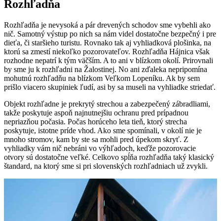
Rozhľadňa
Rozhľadňa je nevysoká a pár drevených schodov sme vybehli ako
nič. Samotný výstup po nich sa nám videl dostatočne bezpečný i pre
dieťa, či staršieho turistu. Rovnako tak aj vyhliadková plošinka, na
ktorú sa zmestí niekoľko pozorovateľov. Rozhľadňa Hájnica však
rozhodne nepatrí k tým väčším. A to ani v blízkom okolí. Prirovnali
by sme ju k rozhľadni na Žalostinej. No ani zďaleka nepripomína
mohutnú rozhľadňu na blízkom Veľkom Lopeníku. Ak by sem
prišlo viacero skupiniek ľudí, asi by sa museli na vyhliadke striedať.
Objekt rozhľadne je prekrytý strechou a zabezpečený zábradliami,
takže poskytuje aspoň najnutnejšiu ochranu pred prípadnou
nepriazňou počasia. Počas horúceho leta tieň, ktorý strecha
poskytuje, istotne príde vhod. Ako sme spomínali, v okolí nie je
mnoho stromov, kam by ste sa mohli pred úpekom skryť. Z
vyhliadky vám nič nebráni vo výhľadoch, keďže pozorovacie
otvory sú dostatočne veľké. Celkovo spĺňa rozhľadňa taký klasický
štandard, na ktorý sme si pri slovenských rozhľadniach už zvykli.