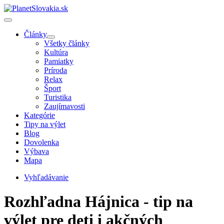
Články
Všetky články
Kultúra
Pamiatky
Príroda
Relax
Šport
Turistika
Zaujímavosti
Kategórie
Tipy na výlet
Blog
Dovolenka
Výbava
Mapa
Vyhľadávanie
Rozhľadna Hájnica - tip na
výlet pre deti i akčných