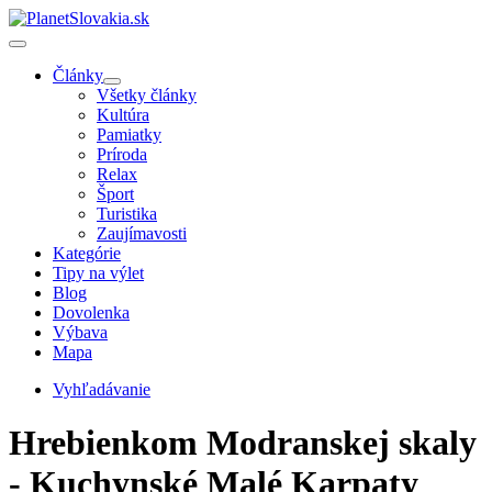
Články
Všetky články
Kultúra
Pamiatky
Príroda
Relax
Šport
Turistika
Zaujímavosti
Kategórie
Tipy na výlet
Blog
Dovolenka
Výbava
Mapa
Vyhľadávanie
Hrebienkom Modranskej skaly
- Kuchynské Malé Karpaty