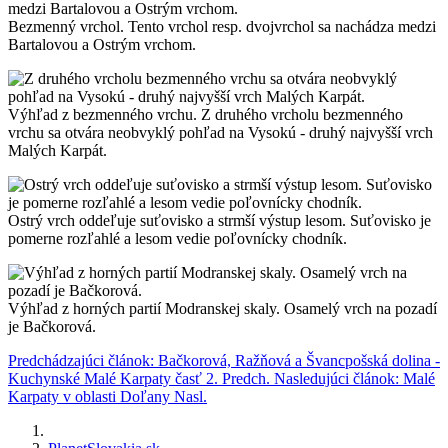
Bezmenný vrchol. Tento vrchol resp. dvojvrchol sa nachádza medzi
Bartalovou a Ostrým vrchom.
Výhľad z bezmenného vrchu. Z druhého vrcholu bezmenného
vrchu sa otvára neobvyklý pohľad na Vysokú - druhý najvyšší vrch
Malých Karpát.
Ostrý vrch oddeľuje suťovisko a strmší výstup lesom. Suťovisko je
pomerne rozľahlé a lesom vedie poľovnícky chodník.
Výhľad z horných partií Modranskej skaly. Osamelý vrch na pozadí
je Bačkorová.
Predchádzajúci článok: Bačkorová, Ražňová a Švancpošská dolina -
Kuchynské Malé Karpaty časť 2.
Predch.
Nasledujúci článok: Malé
Karpaty v oblasti Doľany
Nasl.