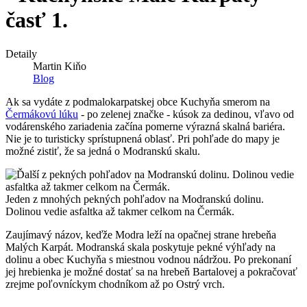
časť 1.
Detaily
Martin Kiňo
Blog
Ak sa vydáte z podmalokarpatskej obce Kuchyňa smerom na
Čermákovú lúku
- po zelenej značke - kúsok za dedinou, vľavo od
vodárenského zariadenia začína pomerne výrazná skalná bariéra.
Nie je to turisticky sprístupnená oblasť. Pri pohľade do mapy je
možné zistiť, že sa jedná o Modranskú skalu.
Jeden z mnohých pekných pohľadov na Modranskú dolinu.
Dolinou vedie asfaltka až takmer celkom na Čermák.
Zaujímavý názov, keďže Modra leží na opačnej strane hrebeňa
Malých Karpát. Modranská skala poskytuje pekné výhľady na
dolinu a obec Kuchyňa s miestnou vodnou nádržou. Po prekonaní
jej hrebienka je možné dostať sa na hrebeň Bartalovej a pokračovať
zrejme poľovníckym chodníkom až po Ostrý vrch.