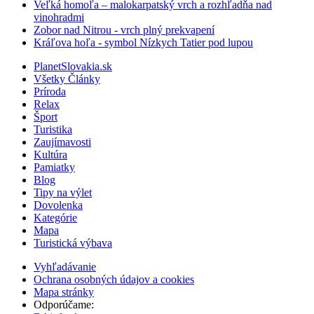
Veľká homoľa – malokarpatský vrch a rozhľadňa nad
vinohradmi
Zobor nad Nitrou - vrch plný prekvapení
Kráľova hoľa - symbol Nízkych Tatier pod lupou
PlanetSlovakia.sk
Všetky Články
Príroda
Relax
Šport
Turistika
Zaujímavosti
Kultúra
Pamiatky
Blog
Tipy na výlet
Dovolenka
Kategórie
Mapa
Turistická výbava
Vyhľadávanie
Ochrana osobných údajov a cookies
Mapa stránky
Odporúčame: