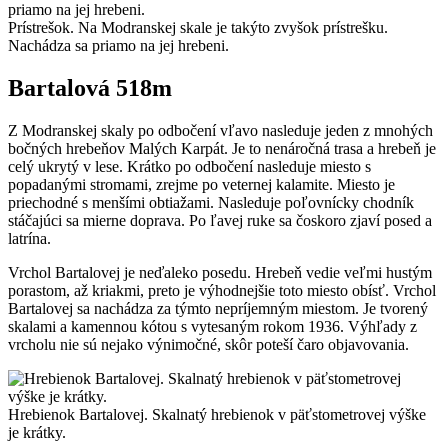
Prístrešok. Na Modranskej skale je takýto zvyšok prístrešku.
Nachádza sa priamo na jej hrebeni.
Bartalová 518m
Z Modranskej skaly po odbočení vľavo nasleduje jeden z mnohých
bočných hrebeňov Malých Karpát. Je to nenáročná trasa a hrebeň je
celý ukrytý v lese. Krátko po odbočení nasleduje miesto s
popadanými stromami, zrejme po veternej kalamite. Miesto je
priechodné s menšími obtiažami. Nasleduje poľovnícky chodník
stáčajúci sa mierne doprava. Po ľavej ruke sa čoskoro zjaví posed a
latrína.
Vrchol Bartalovej je neďaleko posedu. Hrebeň vedie veľmi hustým
porastom, až kriakmi, preto je výhodnejšie toto miesto obísť. Vrchol
Bartalovej sa nachádza za týmto nepríjemným miestom. Je tvorený
skalami a kamennou kótou s vytesaným rokom 1936. Výhľady z
vrcholu nie sú nejako výnimočné, skôr poteší čaro objavovania.
Hrebienok Bartalovej. Skalnatý hrebienok v päťstometrovej výške
je krátky.