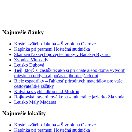
Najnovšie články
Kostol svätého Jakuba – Štvrtok na Ostrove
Kaplnka pri prameni Hoštečná studnička
Skanzen ťažkej bojovej techniky v Banskej Bystrici
Zvonica Vinosady
Letisko Dubová
Tieň, ktorý si zaslúžite: ako si pri chate alebo doma vytvoriť
miesto na oddych aj počas najhorúcejších dní
Biele espadrilky – ľahkosť prírodných materiálov pre vaše
cestovateľské zážitky
Kalvária s vyhliadkou nad Modrou
Rojkovská travertínová kopa – minerálne jazierko Zlá voda
Letisko Malý Madaras
Najnovšie lokality
Kostol svätého Jakuba – Štvrtok na Ostrove
Kaplnka pri prameni Hoštečná studnička