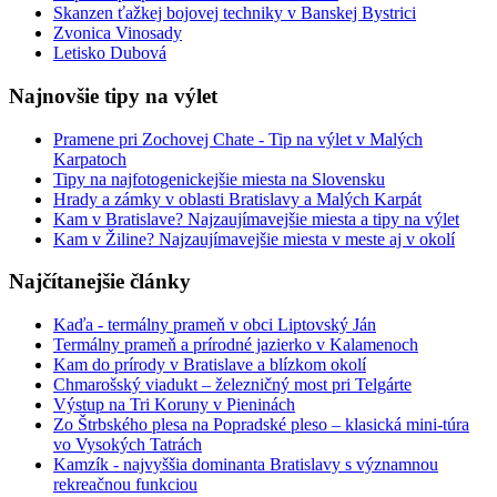
Skanzen ťažkej bojovej techniky v Banskej Bystrici
Zvonica Vinosady
Letisko Dubová
Najnovšie tipy na výlet
Pramene pri Zochovej Chate - Tip na výlet v Malých
Karpatoch
Tipy na najfotogenickejšie miesta na Slovensku
Hrady a zámky v oblasti Bratislavy a Malých Karpát
Kam v Bratislave? Najzaujímavejšie miesta a tipy na výlet
Kam v Žiline? Najzaujímavejšie miesta v meste aj v okolí
Najčítanejšie články
Kaďa - termálny prameň v obci Liptovský Ján
Termálny prameň a prírodné jazierko v Kalamenoch
Kam do prírody v Bratislave a blízkom okolí
Chmarošský viadukt – železničný most pri Telgárte
Výstup na Tri Koruny v Pieninách
Zo Štrbského plesa na Popradské pleso – klasická mini-túra
vo Vysokých Tatrách
Kamzík - najvyššia dominanta Bratislavy s významnou
rekreačnou funkciou