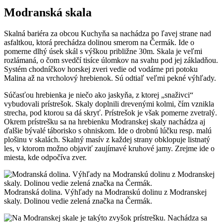
Modranská skala
Skalná bariéra za obcou Kuchyňa sa nachádza po ľavej strane nad
asfaltkou, ktorá prechádza dolinou smerom na Čermák. Ide o
pomerne dlhý úsek skál s výškou približne 30m. Skala je veľmi
rozlámaná, o čom svedčí tisíce úlomkov na svahu pod jej základňou.
Systém chodníčkov horskej zveri vedie od vodárne pri potoku
Malina až na vrcholový hrebienok. Sú odtiaľ veľmi pekné výhľady.
Súčasťou hrebienka je niečo ako jaskyňa, z ktorej „snaživci“
vybudovali prístrešok. Skaly doplnili drevenými kolmi, čím vznikla
strecha, pod ktorou sa dá skryť. Prístrešok je však pomerne zvetralý.
Okrem prístrešku sa na hrebienku Modranskej skaly nachádza aj
ďalšie bývalé táborisko s ohniskom. Ide o drobnú lúčku resp. malú
plošinu v skalách. Skalný masív z každej strany obklopuje listnatý
les, v ktorom možno objaviť zaujímavé kruhové jamy. Zrejme ide o
miesta, kde odpočíva zver.
Modranská dolina. Výhľady na Modranskú dolinu z Modranskej
skaly. Dolinou vedie zelená značka na Čermák.