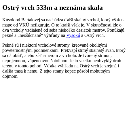
Ostrý vrch 533m a neznáma skala
Kúsok od Bartalovej sa nachádza ďalší skalný vrchol, ktorý však na
mape od VKÚ nefiguruje. O to krajší však je. V skutočnosti ide o
dva vrcholy vzdialené od seba niekoľko desiatok metrov. Ponúkajú
pekné a „neošúchané“ výhľady na
Vysokú
a Ostrý vrch.
Pekné sú i niektoré vrcholové stromy, kreované okolitými
poveternostnými podmienkami. Prekvapí strmý skalnatý svah, ktorý
sa dá obísť, alebo zísť smerom z vrcholu. Je tvorený strmou,
nepríjemnou, vápencovou šotolinou. Je to vcelku neobvyklý druh
terénu v tomto pohorí. Vďaka výhľadu na Ostrý vrch je zrejmá i
ďalšia trasa k nemu. Z tejto strany kopec pôsobí mohutným
dojmom.