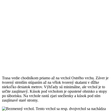
Trasa vedie chodníkom priamo až na vrchol Ostrého vrchu. Záver je
tvorený strmším stúpaním až na vŕšok tvorený skalami v dĺžke
niekoľko desiatok metrov. Výhľady sú minimálne, ale vrchol je to
určite zaujímavý. Kúsok pod vrcholom je opustené ohnisko a stopy
po táborisku. Na vrchole rastú zjari snežienky a kúsok pod ním
zaujímavé staré stromy.