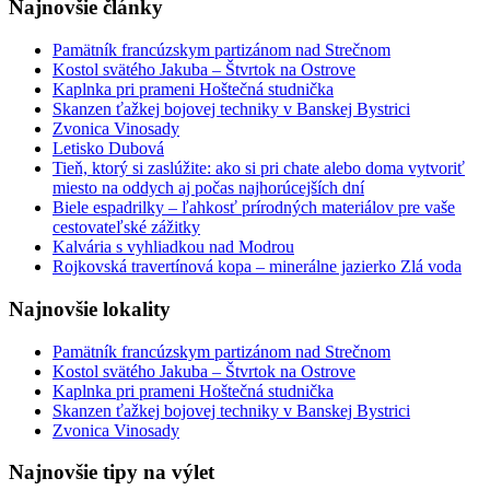
Najnovšie články
Pamätník francúzskym partizánom nad Strečnom
Kostol svätého Jakuba – Štvrtok na Ostrove
Kaplnka pri prameni Hoštečná studnička
Skanzen ťažkej bojovej techniky v Banskej Bystrici
Zvonica Vinosady
Letisko Dubová
Tieň, ktorý si zaslúžite: ako si pri chate alebo doma vytvoriť
miesto na oddych aj počas najhorúcejších dní
Biele espadrilky – ľahkosť prírodných materiálov pre vaše
cestovateľské zážitky
Kalvária s vyhliadkou nad Modrou
Rojkovská travertínová kopa – minerálne jazierko Zlá voda
Najnovšie lokality
Pamätník francúzskym partizánom nad Strečnom
Kostol svätého Jakuba – Štvrtok na Ostrove
Kaplnka pri prameni Hoštečná studnička
Skanzen ťažkej bojovej techniky v Banskej Bystrici
Zvonica Vinosady
Najnovšie tipy na výlet