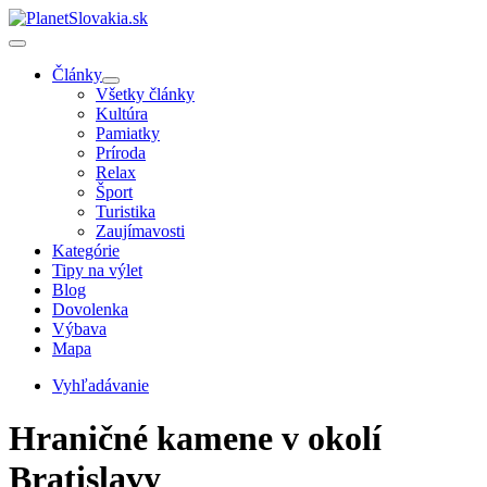
Články
Všetky články
Kultúra
Pamiatky
Príroda
Relax
Šport
Turistika
Zaujímavosti
Kategórie
Tipy na výlet
Blog
Dovolenka
Výbava
Mapa
Vyhľadávanie
Hraničné kamene v okolí
Bratislavy