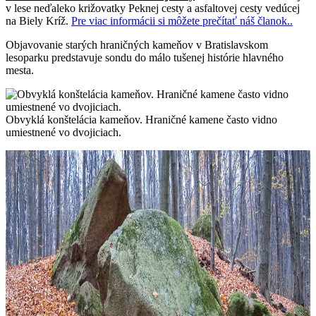
v lese neďaleko križovatky Peknej cesty a asfaltovej cesty vedúcej
na Biely Kríž.
Pre viac informácii si môžete prečítať náš članok..
Objavovanie starých hraničných kameňov v Bratislavskom
lesoparku predstavuje sondu do málo tušenej histórie hlavného
mesta.
Obvyklá konštelácia kameňov. Hraničné kamene často vidno
umiestnené vo dvojiciach.