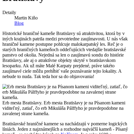
Detaily
Martin Kiňo
Blog
Historické hraničné kameňe Bratislavy sú atraktivitou, ktorá by v
iných krajinách patrila medzi prvotriedne zaujímavosti. U nás však
hraničné kamene postupne pohlcuje malokarpatský les. Reč je o
starých hraničných kameňoch oddeľujúcich vtedajšie bratislavské
panstvo od okolia. Nejedná sa len o zaujímavú sondu do histórie
Bratislavy, ale aj o atraktívne objekty skryté v bratislavskom
lesoparku. Ak už máte Malé Karpaty prejdené, práve takéto
zaujímavé ciele môžu prehĺbiť vaše poznávanie tejto lokality. A
nebude to nuda. Tak teda hor sa do objavovania!
Erb mesta Bratislavy. Erb mesta Bratislavy je na Písanom kameni
viditeľný, zatiaľ, čo erb Mikuláša Pálffyho je pravdepodobne na
zavalenej strane kameňa.
Bratislavské hraničné kamene sa nachádzajú v pomerne logických
líniách. Jeden z najznámejších a rozhodne najväčší kameň - Písaný