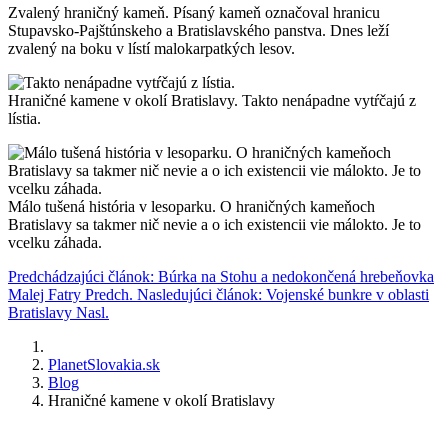
Zvalený hraničný kameň. Písaný kameň označoval hranicu
Stupavsko-Pajštúnskeho a Bratislavského panstva. Dnes leží
zvalený na boku v lístí malokarpatkých lesov.
Hraničné kamene v okolí Bratislavy. Takto nenápadne vytŕčajú z
lístia.
Málo tušená história v lesoparku. O hraničných kameňoch
Bratislavy sa takmer nič nevie a o ich existencii vie málokto. Je to
vcelku záhada.
Predchádzajúci článok: Búrka na Stohu a nedokončená hrebeňovka
Malej Fatry
Predch.
Nasledujúci článok: Vojenské bunkre v oblasti
Bratislavy
Nasl.
PlanetSlovakia.sk
Blog
Hraničné kamene v okolí Bratislavy