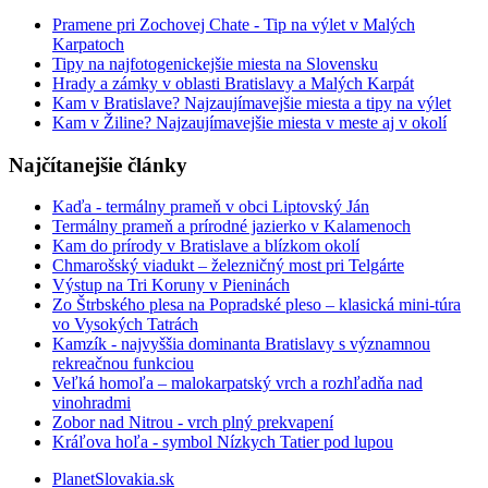
Pramene pri Zochovej Chate - Tip na výlet v Malých
Karpatoch
Tipy na najfotogenickejšie miesta na Slovensku
Hrady a zámky v oblasti Bratislavy a Malých Karpát
Kam v Bratislave? Najzaujímavejšie miesta a tipy na výlet
Kam v Žiline? Najzaujímavejšie miesta v meste aj v okolí
Najčítanejšie články
Kaďa - termálny prameň v obci Liptovský Ján
Termálny prameň a prírodné jazierko v Kalamenoch
Kam do prírody v Bratislave a blízkom okolí
Chmarošský viadukt – železničný most pri Telgárte
Výstup na Tri Koruny v Pieninách
Zo Štrbského plesa na Popradské pleso – klasická mini-túra
vo Vysokých Tatrách
Kamzík - najvyššia dominanta Bratislavy s významnou
rekreačnou funkciou
Veľká homoľa – malokarpatský vrch a rozhľadňa nad
vinohradmi
Zobor nad Nitrou - vrch plný prekvapení
Kráľova hoľa - symbol Nízkych Tatier pod lupou
PlanetSlovakia.sk