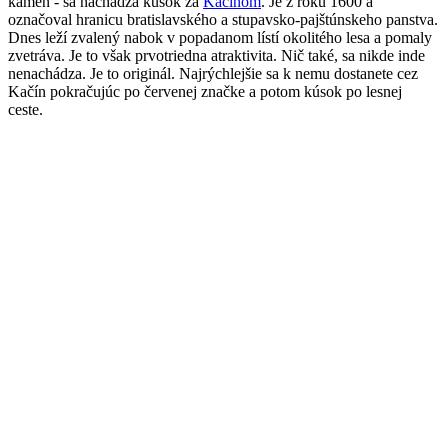
kameň - sa nachádza kúsok za
Kačínom
. Je z roku 1600 a
označoval hranicu bratislavského a stupavsko-pajštúnskeho panstva.
Dnes leží zvalený nabok v popadanom lístí okolitého lesa a pomaly
zvetráva. Je to však prvotriedna atraktivita. Nič také, sa nikde inde
nenachádza. Je to originál. Najrýchlejšie sa k nemu dostanete cez
Kačín pokračujúc po červenej značke a potom kúsok po lesnej
ceste.