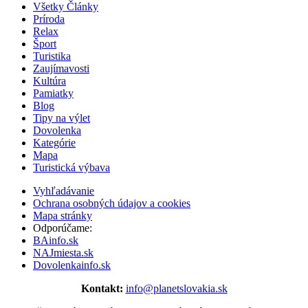
Všetky Články
Príroda
Relax
Šport
Turistika
Zaujímavosti
Kultúra
Pamiatky
Blog
Tipy na výlet
Dovolenka
Kategórie
Mapa
Turistická výbava
Vyhľadávanie
Ochrana osobných údajov a cookies
Mapa stránky
Odporúčame:
BAinfo.sk
NAJmiesta.sk
Dovolenkainfo.sk
Kontakt:
info@planetslovakia.sk