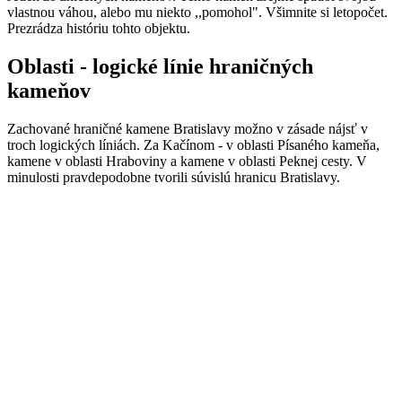
vlastnou váhou, alebo mu niekto ,,pomohol". Všimnite si letopočet.
Prezrádza históriu tohto objektu.
Oblasti - logické línie hraničných
kameňov
Zachované hraničné kamene Bratislavy možno v zásade nájsť v
troch logických líniách. Za Kačínom - v oblasti Písaného kameňa,
kamene v oblasti Hraboviny a kamene v oblasti Peknej cesty. V
minulosti pravdepodobne tvorili súvislú hranicu Bratislavy.