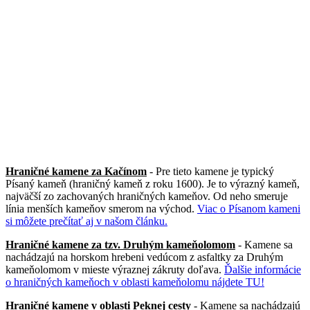
Hraničné kamene za Kačínom
- Pre tieto kamene je typický
Písaný kameň (hraničný kameň z roku 1600). Je to výrazný kameň,
najväčší zo zachovaných hraničných kameňov. Od neho smeruje
línia menších kameňov smerom na východ.
Viac o Písanom kameni
si môžete prečítať aj v našom článku.
Hraničné kamene za tzv. Druhým kameňolomom
- Kamene sa
nachádzajú na horskom hrebeni vedúcom z asfaltky za Druhým
kameňolomom v mieste výraznej zákruty doľava.
Ďalšie informácie
o hraničných kameňoch v oblasti kameňolomu nájdete TU!
Hraničné kamene v oblasti Peknej cesty
- Kamene sa nachádzajú