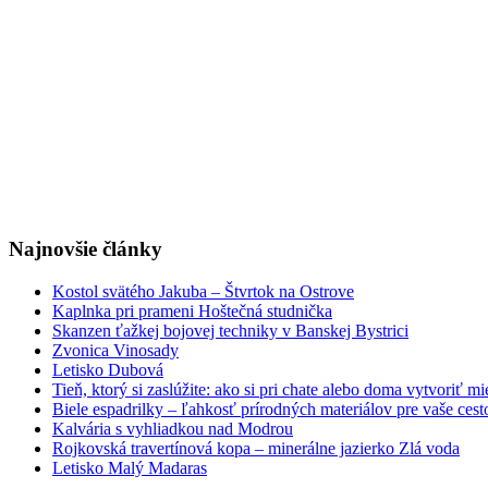
Najnovšie články
Kostol svätého Jakuba – Štvrtok na Ostrove
Kaplnka pri prameni Hoštečná studnička
Skanzen ťažkej bojovej techniky v Banskej Bystrici
Zvonica Vinosady
Letisko Dubová
Tieň, ktorý si zaslúžite: ako si pri chate alebo doma vytvoriť m
Biele espadrilky – ľahkosť prírodných materiálov pre vaše cest
Kalvária s vyhliadkou nad Modrou
Rojkovská travertínová kopa – minerálne jazierko Zlá voda
Letisko Malý Madaras