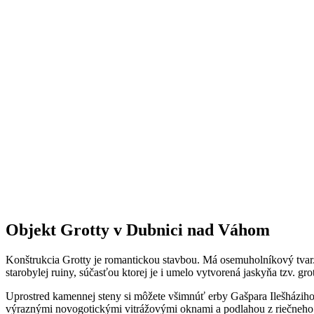
Objekt Grotty v Dubnici nad Váhom
Konštrukcia Grotty je romantickou stavbou. Má osemuholníkový tvar
starobylej ruiny, súčasťou ktorej je i umelo vytvorená jaskyňa tzv. grot
Uprostred kamennej steny si môžete všimnúť erby Gašpara Ilešháziho a
výraznými novogotickými vitrážovými oknami a podlahou z riečneho 