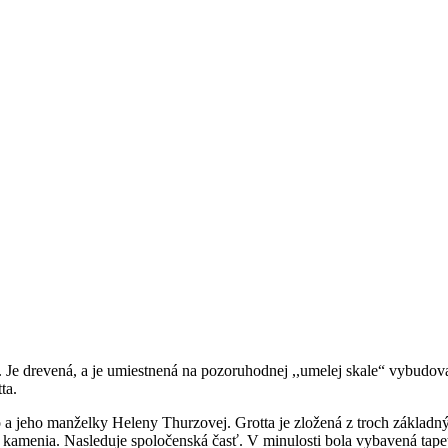
. Je drevená, a je umiestnená na pozoruhodnej ,,umelej skale“ vybud
ta.
 jeho manželky Heleny Thurzovej. Grotta je zložená z troch základných 
kamenia. Nasleduje spoločenská časť. V minulosti bola vybavená tap