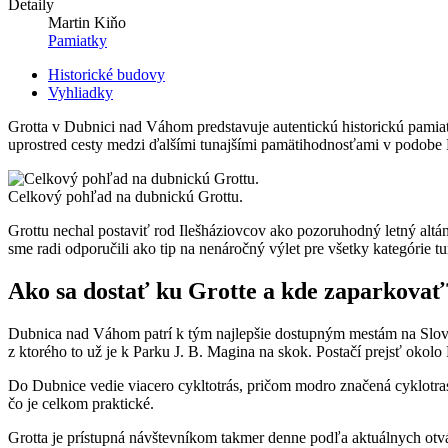
Detaily
Martin Kiňo
Pamiatky
Historické budovy
Vyhliadky
Grotta v Dubnici nad Váhom predstavuje autentickú historickú pamiat
uprostred cesty medzi ďalšími tunajšími pamätihodnosťami v podobe
Celkový pohľad na dubnickú Grottu.
Grottu nechal postaviť rod Ilešháziovcov ako pozoruhodný letný altá
sme radi odporučili ako tip na nenáročný výlet pre všetky kategórie tur
Ako sa dostať ku Grotte a kde zaparkovať
Dubnica nad Váhom patrí k tým najlepšie dostupným mestám na Slovensk
z ktorého to už je k Parku J. B. Magina na skok. Postačí prejsť okol
Do Dubnice vedie viacero cykltotrás, pričom modro značená cyklotrasa
čo je celkom praktické.
Grotta je prístupná návštevníkom takmer denne podľa aktuálnych otvár