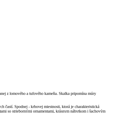
ovanej z lomového a tufového kameňa. Skalka pripomína múry
častí. Spodnej - krbovej miestnosti, ktorá je charakteristická
etami so striebornými ornamentami, krásnym nábytkom i šachovým