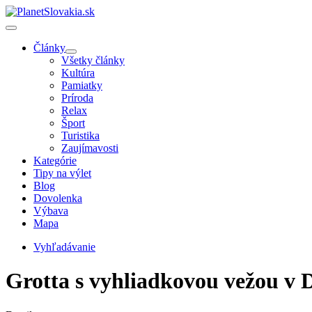
Články
Všetky články
Kultúra
Pamiatky
Príroda
Relax
Šport
Turistika
Zaujímavosti
Kategórie
Tipy na výlet
Blog
Dovolenka
Výbava
Mapa
Vyhľadávanie
Grotta s vyhliadkovou vežou v