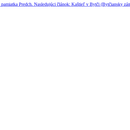
a pamiatka
Predch.
Nasledujúci článok: Kaštieľ v Bytči (Bytčiansky z