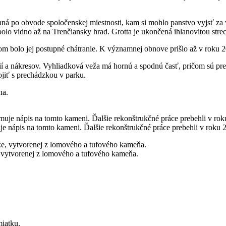
á po obvode spoločenskej miestnosti, kam si mohlo panstvo vyjsť za v
bolo vidno až na Trenčiansky hrad. Grotta je ukončená ihlanovitou st
om bolo jej postupné chátranie. K významnej obnove prišlo až v roku 2
í a nákresov. Vyhliadková veža má hornú a spodnú časť, pričom sú pre
ojiť s prechádzkou v parku.
e nápis na tomto kameni. Ďalšie rekonštrukčné práce prebehli v roku 
, vytvorenej z lomového a tufového kameňa.