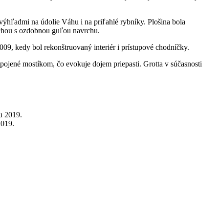
ýhľadmi na údolie Váhu i na priľahlé rybníky. Plošina bola
rechou s ozdobnou guľou navrchu.
009, kedy bol rekonštruovaný interiér i prístupové chodníčky.
pojené mostíkom, čo evokuje dojem priepasti. Grotta v súčasnosti
2019.