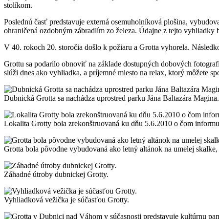
stolíkom.
Poslednú časť predstavuje externá osemuholníková plošina, vybudovan
ohraničená ozdobným zábradlím zo železa. Údajne z tejto vyhliadky 
V 40. rokoch 20. storočia došlo k požiaru a Grotta vyhorela. Následk
Grottu sa podarilo obnoviť na základe dostupných dobových fotografi
slúži dnes ako vyhliadka, a príjemné miesto na relax, ktorý môžete sp
Dubnická Grotta sa nachádza uprostred parku Jána Baltazára Magina.
Lokalita Grotty bola zrekonštruovaná ku dňu 5.6.2010 o čom informuj
Grotta bola pôvodne vybudovaná ako letný altánok na umelej skalke
Záhadné útroby dubnickej Grotty.
Vyhliadková vežička je súčasťou Grotty.