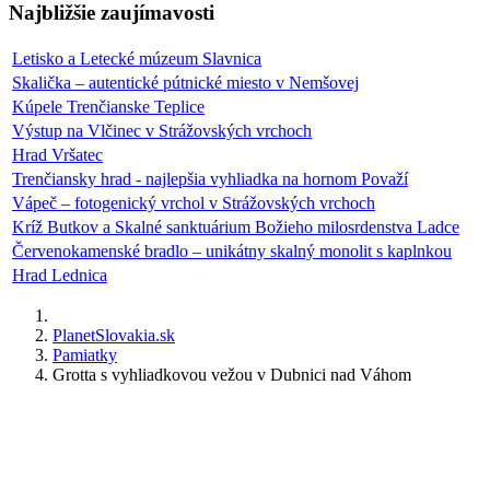
Najbližšie zaujímavosti
Letisko a Letecké múzeum Slavnica
Skalička – autentické pútnické miesto v Nemšovej
Kúpele Trenčianske Teplice
Výstup na Vlčinec v Strážovských vrchoch
Hrad Vršatec
Trenčiansky hrad - najlepšia vyhliadka na hornom Považí
Vápeč – fotogenický vrchol v Strážovských vrchoch
Kríž Butkov a Skalné sanktuárium Božieho milosrdenstva Ladce
Červenokamenské bradlo – unikátny skalný monolit s kaplnkou
Hrad Lednica
PlanetSlovakia.sk
Pamiatky
Grotta s vyhliadkovou vežou v Dubnici nad Váhom