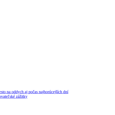
iesto na oddych aj počas najhorúcejších dní
ovateľské zážitky