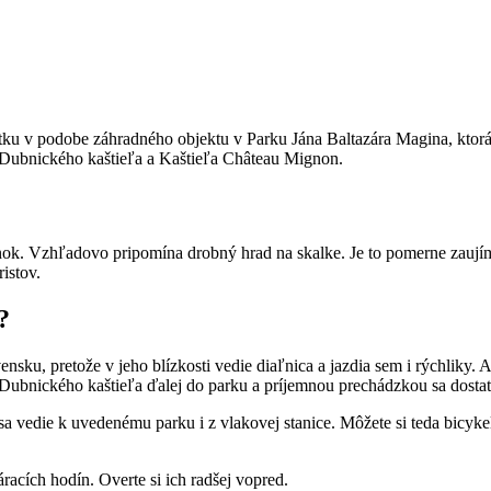
ku v podobe záhradného objektu v Parku Jána Baltazára Magina, ktorá s
 Dubnického kaštieľa a Kaštieľa Château Mignon.
nok. Vzhľadovo pripomína drobný hrad na skalke. Je to pomerne zaujíma
istov.
?
u, pretože v jeho blízkosti vedie diaľnica a jazdia sem i rýchliky. A
o Dubnického kaštieľa ďalej do parku a príjemnou prechádzkou sa dostať
 vedie k uvedenému parku i z vlakovej stanice. Môžete si teda bicykel
acích hodín. Overte si ich radšej vopred.