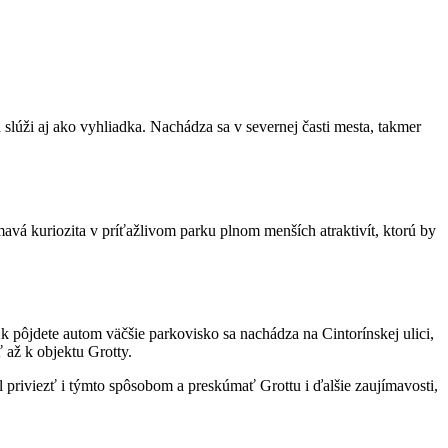
lúži aj ako vyhliadka. Nachádza sa v severnej časti mesta, takmer
vá kuriozita v príťažlivom parku plnom menších atraktivít, ktorú by
k pôjdete autom väčšie parkovisko sa nachádza na Cintorínskej ulici,
 až k objektu Grotty.
 priviezť i týmto spôsobom a preskúmať Grottu i ďalšie zaujímavosti,