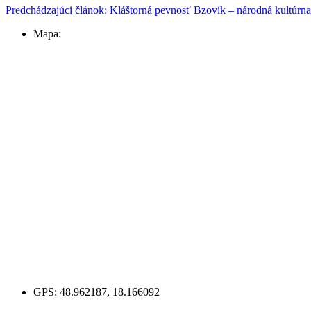
Predchádzajúci článok: Kláštorná pevnosť Bzovík – národná kultúrn
Mapa:
GPS:
48.962187, 18.166092