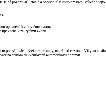
 sa dá pozorovať lietadlá a občerstviť v leteckom bare. Výlet do tejto
.
o upevnené k zakrytému zvonu.
čisto po asfaltkách. Niektoré prístupy, napríklad cez obec Vlky sú ideá
e pozor na celkom frekventovanú automobilovú dopravu.