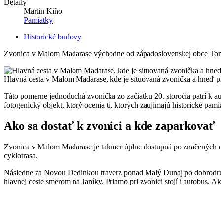
Detaily
Martin Kiňo
Pamiatky
Historické budovy
Zvonica v Malom Madarase východne od západoslovenskej obce Tomášov
Hlavná cesta v Malom Madarase, kde je situovaná zvonička a hneď pr
Táto pomerne jednoduchá zvonička zo začiatku 20. storočia patrí k a
fotogenický objekt, ktorý ocenia tí, ktorých zaujímajú historické pa
Ako sa dostať k zvonici a kde zaparkovať
Zvonica v Malom Madarase je takmer úplne dostupná po značených cy
cyklotrasa.
Následne za Novou Dedinkou traverz ponad Malý Dunaj po dobrodruž
hlavnej ceste smerom na Janíky. Priamo pri zvonici stojí i autobus. Ak