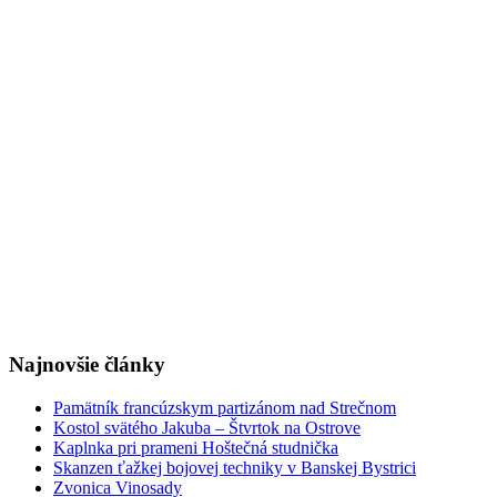
Najnovšie články
Pamätník francúzskym partizánom nad Strečnom
Kostol svätého Jakuba – Štvrtok na Ostrove
Kaplnka pri prameni Hoštečná studnička
Skanzen ťažkej bojovej techniky v Banskej Bystrici
Zvonica Vinosady