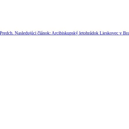
Predch.
Nasledujúci článok: Arcibiskupský letohrádok Lieskovec v Bra