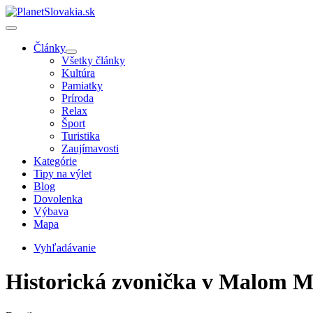
Články
Všetky články
Kultúra
Pamiatky
Príroda
Relax
Šport
Turistika
Zaujímavosti
Kategórie
Tipy na výlet
Blog
Dovolenka
Výbava
Mapa
Vyhľadávanie
Historická zvonička v Malom 