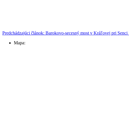
Predchádzajúci článok: Barokovo-secesný most v Kráľovej pri Senci
Mapa: