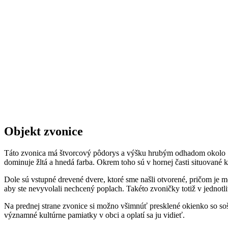
Objekt zvonice
Táto zvonica má štvorcový pôdorys a výšku hrubým odhadom okolo 5-7
dominuje žltá a hnedá farba. Okrem toho sú v hornej časti situované 
Dole sú vstupné drevené dvere, ktoré sme našli otvorené, pričom je 
aby ste nevyvolali nechcený poplach. Takéto zvoničky totiž v jednotli
Na prednej strane zvonice si možno všimnúť presklené okienko so s
významné kultúrne pamiatky v obci a oplatí sa ju vidieť.