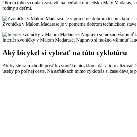
Okrem toho sa oplatí zastaviť na neďalekom letisku Malý Madaras, kde
rodiny s deťmi.
Zvonička v Malom Madarase je v pomerne dobrom technickom stave
Interiér zvoničky v Malom Madarase. Napravo si možno všimnúť lan
Aký bicykel si vybrať na túto cyklotúru
Ak by ste sa rozhodli prísť k zvoničke bicyklom, dá sa to realizovať 
úseky po poľnej ceste. Na asfaltkách mimo cyklotrás si zase dávajt