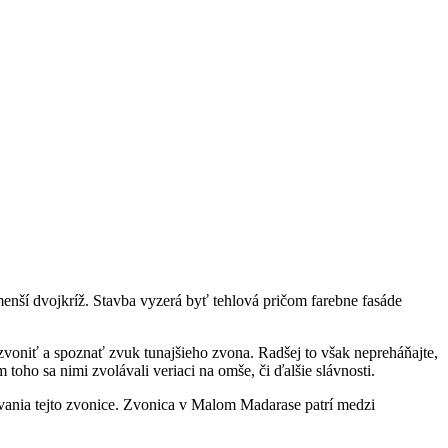
nší dvojkríž. Stavba vyzerá byť tehlová pričom farebne fasáde
zvoniť a spoznať zvuk tunajšieho zvona. Radšej to však nepreháňajte,
toho sa nimi zvolávali veriaci na omše, či ďalšie slávnosti.
vania tejto zvonice. Zvonica v Malom Madarase patrí medzi