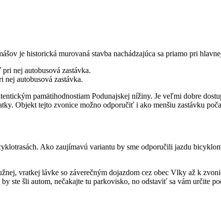
 je historická murovaná stavba nachádzajúca sa priamo pri hlavnej c
i nej autobusová zastávka.
utentickým pamätihodnostiam Podunajskej nížiny. Je veľmi dobre dostup
miatky. Objekt tejto zvonice možno odporučiť i ako menšiu zastávku poč
klotrasách. Ako zaujímavú variantu by sme odporučili jazdu bicyklom
nej, vratkej lávke so záverečným dojazdom cez obec Vlky až k zvoni
 by ste šli autom, nečakajte tu parkovisko, no odstaviť sa vám určite p