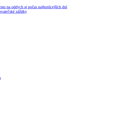
iesto na oddych aj počas najhorúcejších dní
ovateľské zážitky
h