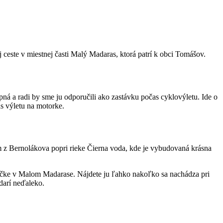
este v miestnej časti Malý Madaras, ktorá patrí k obci Tomášov.
ná a radi by sme ju odporučili ako zastávku počas cyklovýletu. Ide o
as výletu na motorke.
 z Bernolákova popri rieke Čierna voda, kde je vybudovaná krásna
čke v Malom Madarase. Nájdete ju ľahko nakoľko sa nachádza pri
odarí neďaleko.