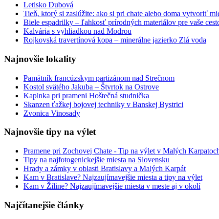
Letisko Dubová
Tieň, ktorý si zaslúžite: ako si pri chate alebo doma vytvoriť m
Biele espadrilky – ľahkosť prírodných materiálov pre vaše cest
Kalvária s vyhliadkou nad Modrou
Rojkovská travertínová kopa – minerálne jazierko Zlá voda
Najnovšie lokality
Pamätník francúzskym partizánom nad Strečnom
Kostol svätého Jakuba – Štvrtok na Ostrove
Kaplnka pri prameni Hoštečná studnička
Skanzen ťažkej bojovej techniky v Banskej Bystrici
Zvonica Vinosady
Najnovšie tipy na výlet
Pramene pri Zochovej Chate - Tip na výlet v Malých Karpatoc
Tipy na najfotogenickejšie miesta na Slovensku
Hrady a zámky v oblasti Bratislavy a Malých Karpát
Kam v Bratislave? Najzaujímavejšie miesta a tipy na výlet
Kam v Žiline? Najzaujímavejšie miesta v meste aj v okolí
Najčítanejšie články