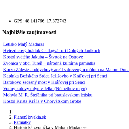
GPS:
48.141766, 17.372743
Najbližšie zaujímavosti
Letisko Malý Madaras
Hviezdicový hrádok Csillagvár pri Dolných Janíkoch
Kostol svätého Jakuba – Štvrtok na Ostrove
Zvonica v obci Tureň – národná kultúrna pamiatka
Korzo Zálesie - oddychový areál s dreveným mólom na Malom Duna
Kaplnka Božského Srdca Ježišovho v Kráľovej pri Senci
Barokovo-secesný most v Kráľovej pri Senci
Vodný kolový mlyn v Jelke (Némethov mlyn)
Mohyla M. R. Štefánika pri bratislavskom letisku
Kostol Krista Kráľa v Chorvátskom Grobe
PlanetSlovakia.sk
Pamiatky
Historická zvonička v Malom Madarase