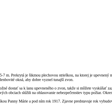
 m. Prekrytá je šikmou plechovou strieškou, na ktorej je upevnený me
klenbovité okná, aby dobre vyznel tunajší zvon.
možné dostať sa k lanu upevneného o zvon, takže si môžete vyskúšať za
vých obciach slúžili na ohlasovanie nebezpečenstiev typu požiar. Okrem 
oškou Panny Márie a pod ním rok 1917. Zjavne predstavuje rok vybudo