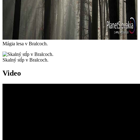
Mágia lesa v Bralcoch.
Skalný stĺp v Bralcoch.
Video