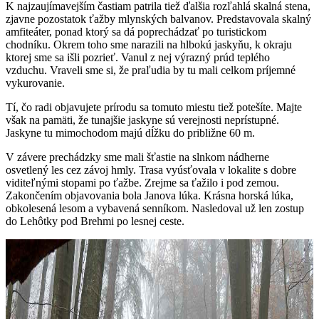
K najzaujímavejším častiam patrila tiež ďalšia rozľahlá skalná stena,
zjavne pozostatok ťažby mlynských balvanov. Predstavovala skalný
amfiteáter, ponad ktorý sa dá poprechádzať po turistickom
chodníku. Okrem toho sme narazili na hlbokú jaskyňu, k okraju
ktorej sme sa išli pozrieť. Vanul z nej výrazný prúd teplého
vzduchu. Vraveli sme si, že praľudia by tu mali celkom príjemné
vykurovanie.
Tí, čo radi objavujete prírodu sa tomuto miestu tiež potešíte. Majte
však na pamäti, že tunajšie jaskyne sú verejnosti neprístupné.
Jaskyne tu mimochodom majú dĺžku do približne 60 m.
V závere prechádzky sme mali šťastie na slnkom nádherne
osvetlený les cez závoj hmly. Trasa vyúsťovala v lokalite s dobre
viditeľnými stopami po ťažbe. Zrejme sa ťažilo i pod zemou.
Zakončením objavovania bola Janova lúka. Krásna horská lúka,
obkolesená lesom a vybavená senníkom. Nasledoval už len zostup
do Lehôtky pod Brehmi po lesnej ceste.