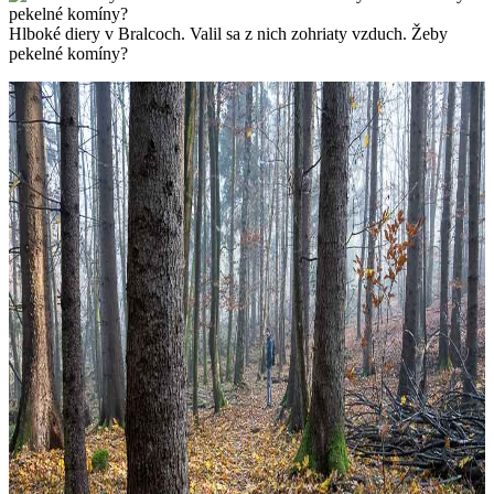
Hlboké diery v Bralcoch. Valil sa z nich zohriaty vzduch. Žeby
pekelné komíny?