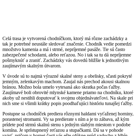
Celá trasa je vytvorená chodníčkom, ktorý má rôzne zachádzky a
tak je potrebné neustále sledovať značenie. Chodník vedie pomedzi
množstvo kamenia a má i strmé, nepríjemné pasáže. Tie sú často
zabezpečené schodami, alebo reťazou. No i tak sa tu dá nepríjemne
pošmyknúť a zraniť. Zachádzky vás dovedú bližšie k jednotlivým
zaujímavým skalným útvarom.
V úvode sú to najmä výrazné skalné steny a obelisky, sčasti pokryté
jemným, zelenkavým machom. Zaujal nás prechod akousi skalnou
bránou. Možno bola umelo vytesaná ako skratka počas ťažby.
Zaujímavé boli obrovité mlynské kamene priamo na chodníku, ktoré
akoby už nestihli doputovať k svojmu objednávateľovi. Na skale pri
nich sme si všimli krátky popis poodhaľujúci históriu tunajšej ťažby.
Postupne sa chodníček prediera rôznymi haldami vyťaženej horniny,
porastenej stromami. Vy sa predierate s ním a je to zábava, až kým
prídete pod strmú skalnú stenu s jedným slabým miestom v podobe
komína. Je sprístupnený reťazou a stupačkami. Dá sa v pohode
vyjsť, pričom v hornej časti vás ešte ofúkne prúd vzduchu z hlbín