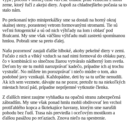
zeme, ktorý fučí z akejsi diery. Aspoň za chladnejšieho počasia sa to
stalo nám.
Po prekonaní tejto miniprekážky sme sa dostali na horný okraj
skalnej steny, porastenej vetrom formovanými stromami. Tie sú
veľmi fotogenické a sú od nich výhľady na lom i oblasť pod
Bralcami. My sme však väčšinu výhľadu mali zastretú spomínanou
hmlou. Pobrali sme sa preto ďalej.
Našu pozornosť zaujali ďalšie hlboké, akoby pekelné diery v zemi.
Fučalo z nich a vlhký vzduch sa nad nimi formoval do oblaku pary,
čo v kombinácii so slnečnou žiarou vytváralo nádherný lom svetla.
Deťom by ste tu mohli narozprávať kadečo, prípadne ich aj trochu
vystrašiť. No môžete im porozprávať i niečo múdre o tom, ako
podobné javy vznikajú. Každopádne, deti by sa tu určite nenudili.
Ak ich sem vezmete, dávajte na ne pozor, pretože tu na niekoľkých
miestach hrozí pád, prípadne nepríjemné vytknutie členka.
Z ďalších miest zaujme vyhliadka na opačnú stranu zabezpečená
zábradlím. My sme však ponad hmlu mohli obdivovať len vrchol
protiľahlého kopca a škriekajúce havrany, ktorým sme narušili
pohodu bez ľudí. Trasa nás previedla i oceľovým mostíkom a
ďalšou pasážou po reťaziach. Znova niečo na spestrenie.