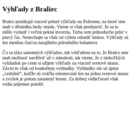
Výhľady z Braliec
Bralce ponúkajú viaceré pekné výhľady na Pohronie, na ktoré sme
mali v dôsledku hmly smolu. Vieme si však predstaviť, že sa tu
môže vydariť i veľmi pekná inverzia. Treba sem jednoducho prísť v
pravý čas. Nenechajte sa však od výletu odradiť hmlou. Výhľady sú
len menšou časťou tunajšieho prírodného bohatstva.
Čo sa týka samotných výhľadov, tak vzhľadom na to, že Bralce sme
mali možnosť navštíviť už v minulosti, tak vieme, že z niekoľkých
vyhliadok po ceste si užijete výhľady na viaceré svetové strany.
Závisí to však od konkrétnej vyhliadky. Vyhliadky nie sú úplne
„vzdušné“, keďže sú zväčša orientované len na jednu svetovú stranu
a zvyšok je potom zarastený lesom. Za dobrej viditeľnosti však
vedia príjemne potešiť.