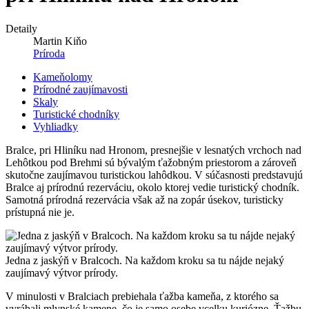
Detaily
Martin Kiňo
Príroda
Kameňolomy
Prírodné zaujímavosti
Skaly
Turistické chodníky
Vyhliadky
Bralce, pri Hliníku nad Hronom, presnejšie v lesnatých vrchoch nad
Lehôtkou pod Brehmi sú bývalým ťažobným priestorom a zároveň
skutočne zaujímavou turistickou lahôdkou. V súčasnosti predstavujú
Bralce aj prírodnú rezerváciu, okolo ktorej vedie turistický chodník.
Samotná prírodná rezervácia však až na zopár úsekov, turisticky
prístupná nie je.
Jedna z jaskýň v Bralcoch. Na každom kroku sa tu nájde nejaký
zaujímavý výtvor prírody.
V minulosti v Bralciach prebiehala ťažba kameňa, z ktorého sa
vyrábali mlynské kamene, čo je samo osebe vcelku kuriózne. Ťažbu