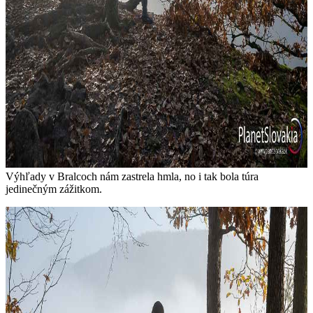
Výhľady v Bralcoch nám zastrela hmla, no i tak bola túra
jedinečným zážitkom.