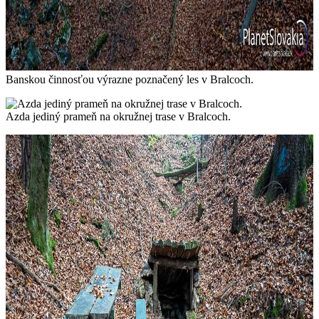
Banskou činnosťou výrazne poznačený les v Bralcoch.
Azda jediný prameň na okružnej trase v Bralcoch.