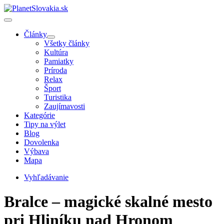
Články
Všetky články
Kultúra
Pamiatky
Príroda
Relax
Šport
Turistika
Zaujímavosti
Kategórie
Tipy na výlet
Blog
Dovolenka
Výbava
Mapa
Vyhľadávanie
Bralce – magické skalné mesto
pri Hliníku nad Hronom