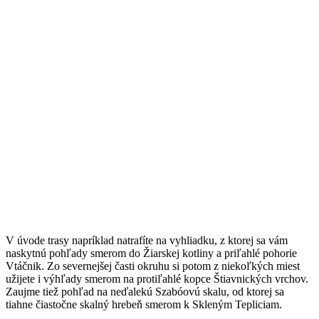
V úvode trasy napríklad natrafíte na vyhliadku, z ktorej sa vám
naskytnú pohľady smerom do Žiarskej kotliny a priľahlé pohorie
Vtáčnik. Zo severnejšej časti okruhu si potom z niekoľkých miest
užijete i výhľady smerom na protiľahlé kopce Štiavnických vrchov.
Zaujme tiež pohľad na neďalekú Szabóovú skalu, od ktorej sa
tiahne čiastočne skalný hrebeň smerom k Skleným Tepliciam.