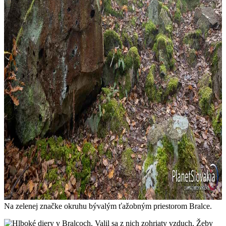
Na zelenej značke okruhu bývalým ťažobným priestorom Bralce.