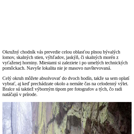
Okružný chodník vás prevedie celou oblasťou plnou bývalých
lomov, skalných stien, výhľadov, jaskýň, či skalných morén z
vyťaženej horniny. Miestami si zaleziete i po umelých technických
pomôckach. Navyše lokalita nie je masovo navštevovaná.
Celý okruh môžete absolvovať do dvoch hodín, takže sa sem oplatí
vybrať, aj keď prechádzate okolo a nemáte čas na celodenný výlet.
Bralce sú taktiež výborným tipom pre fotografov a tých, čo radi
natáčajú v prírode.