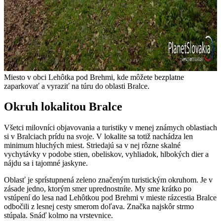
Miesto v obci Lehôtka pod Brehmi, kde môžete bezplatne
zaparkovať a vyraziť na túru do oblasti Bralce.
Okruh lokalitou Bralce
Všetci milovníci objavovania a turistiky v menej známych oblastiach
si v Bralciach prídu na svoje. V lokalite sa totiž nachádza len
minimum hluchých miest. Striedajú sa v nej rôzne skalné
vychytávky v podobe stien, obeliskov, vyhliadok, hlbokých dier a
nájdu sa i tajomné jaskyne.
Oblasť je sprístupnená zeleno značeným turistickým okruhom. Je v
zásade jedno, ktorým smer uprednostníte. My sme krátko po
vstúpení do lesa nad Lehôtkou pod Brehmi v mieste rázcestia Bralce
odbočili z lesnej cesty smerom doľava. Značka najskôr strmo
stúpala. Snáď kolmo na vrstevnice.