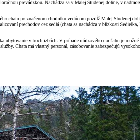
eloročnou prevádzkou. Nachádza sa v Malej Studenej doline, v nadmorsk
ého chatu po značenom chodníku vedúcom pozdĺž Malej Studenej doliny
lizovaní prechodov cez sedlá (chata sa nachádza v blízkosti Sedielka, 
ka ubytovanie v troch izbách. V prípade núdzového nocľahu je možné je
j služby. Chata má vlastný personál, zásobovanie zabezpečujú vysokoho