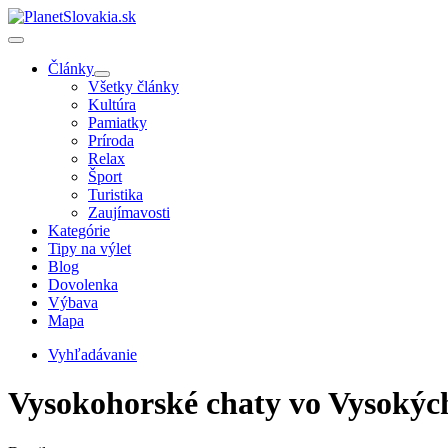
Články
Všetky články
Kultúra
Pamiatky
Príroda
Relax
Šport
Turistika
Zaujímavosti
Kategórie
Tipy na výlet
Blog
Dovolenka
Výbava
Mapa
Vyhľadávanie
Vysokohorské chaty vo Vysokýc