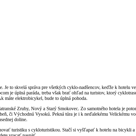
e. Je to skvelá správa pre všetkých cyklo-nadšencov, keďže k hotelu ved
m je úplná paráda, treba však brať ohľad na turistov, ktorý cyklotrasu
Ak máte elektrobicykel, bude to úplná pohoda.
ranské Zruby, Nový a Starý Smokovec. Zo samotného hotela je potom 
beň, či Východnú Vysokú. Pekná túra je i k neďalekému Velickému vodop
sednej doline.
turistiku s cykloturistikou. Stačí si vyšľapať k hotelu na bicykli a ná
udete vracať naspäť.