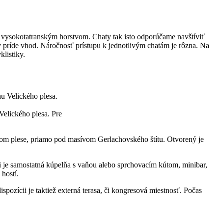
vysokotatranským horstvom. Chaty tak isto odporúčame navštíviť
úry príde vhod. Náročnosť prístupu k jednotlivým chatám je rôzna. Na
klistiky.
Velického plesa. Pre
kom plese, priamo pod masívom Gerlachovského štítu. Otvorený je
i je samostatná kúpelňa s vaňou alebo sprchovacím kútom, minibar,
hostí.
spozícii je taktiež externá terasa, či kongresová miestnosť. Počas