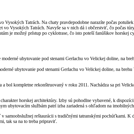
o Vysokých Tatrách. Na chaty pravdepodobne narazíte počas potuliek 
ýlet vo Vysokých Tatrách. Navyše sa v nich dá i občerstviť, čo počas t
chatám je možný prístup po cyklotrase, čo isto poteší fanúšikov horskej cy
oderné ubytovanie pod stenami Gerlachu vo Velickej doline, na brehu 
a a bol kompletne rekonštruovaný v roku 2011. Nachádza sa pri Velic
harakter horskej architektúry. Izby sú pohodlne vybavené, k dispozíci
álnym ubytovacím službám patrí izba zariadená s ohľadom na imobilných 
ť v samoobslužnej reštaurácii s tradičnými tatranskými pochúťkami. K di
, tak sa na to treba pripraviť.