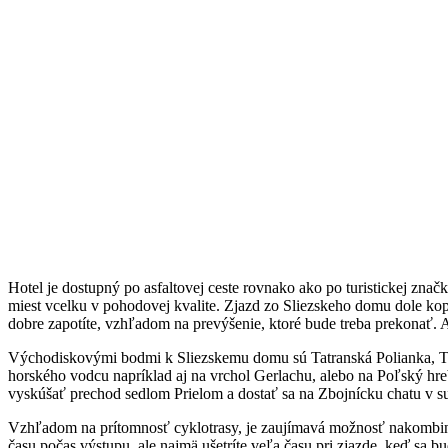
Hotel je dostupný po asfaltovej ceste rovnako ako po turistickej značk
miest vcelku v pohodovej kvalite. Zjazd zo Sliezskeho domu dole kopco
dobre zapotíte, vzhľadom na prevýšenie, ktoré bude treba prekonať. 
Východiskovými bodmi k Sliezskemu domu sú Tatranská Polianka, Tat
horského vodcu napríklad aj na vrchol Gerlachu, alebo na Poľský hre
vyskúšať prechod sedlom Prielom a dostať sa na Zbojnícku chatu v su
Vzhľadom na prítomnosť cyklotrasy, je zaujímavá možnosť nakombinovať 
času počas výstupu, ale najmä ušetríte veľa času pri zjazde, keď sa b