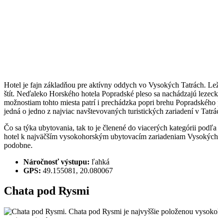
Hotel je fajn základňou pre aktívny oddych vo Vysokých Tatrách. Le
štít. Neďaleko Horského hotela Popradské pleso sa nachádzajú lezecké
možnostiam tohto miesta patrí i prechádzka popri brehu Popradského p
jedná o jedno z najviac navštevovaných turistických zariadení v Tatrá
Čo sa týka ubytovania, tak to je členené do viacerých kategórii podľa
hotel k najväčším vysokohorským ubytovacím zariadeniam Vysokých Tati
podobne.
Náročnosť výstupu:
ľahká
GPS:
49.155081, 20.080067
Chata pod Rysmi