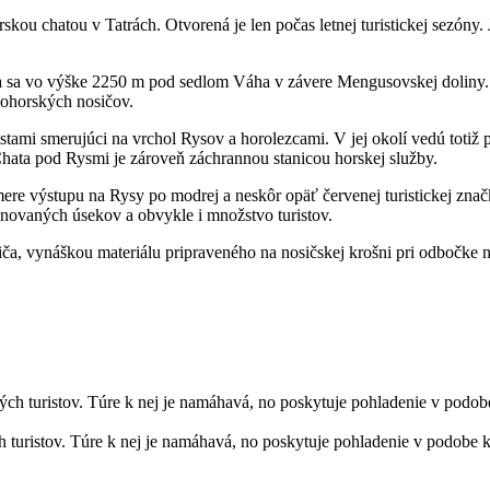
u chatou v Tatrách. Otvorená je len počas letnej turistickej sezóny. J
 sa vo výške 2250 m pod sedlom Váha v závere Mengusovskej doliny. Od
kohorských nosičov.
istami smerujúci na vrchol Rysov a horolezcami. V jej okolí vedú toti
Chata pod Rysmi je zároveň záchrannou stanicou horskej služby.
smere výstupu na Rysy po modrej a neskôr opäť červenej turistickej zna
onovaných úsekov a obvykle i množstvo turistov.
ča, vynáškou materiálu pripraveného na nosičskej krošni pri odbočke 
uristov. Túre k nej je namáhavá, no poskytuje pohladenie v podobe kr