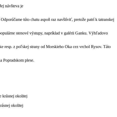
ej návšteva je
porúčame túto chatu aspoň raz navštíviť, pretože patrí k tatranskej
ž populárne stenové výstupy, napríklad v galérii Ganku. Výhľadovo
čke resp. z poľskej strany od Morskieho Oka cez vrchol Rysov. Táto
na Popradskom plese.
ásnej okolitej