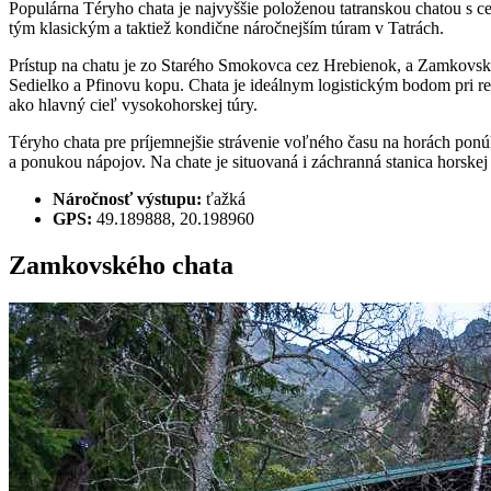
Populárna Téryho chata je najvyššie položenou tatranskou chatou s c
tým klasickým a taktiež kondične náročnejším túram v Tatrách.
Prístup na chatu je zo Starého Smokovca cez Hrebienok, a Zamkovsk
Sedielko a Pfinovu kopu. Chata je ideálnym logistickým bodom pri rea
ako hlavný cieľ vysokohorskej túry.
Téryho chata pre príjemnejšie strávenie voľného času na horách ponú
a ponukou nápojov. Na chate je situovaná i záchranná stanica horske
Náročnosť výstupu:
ťažká
GPS:
49.189888, 20.198960
Zamkovského chata