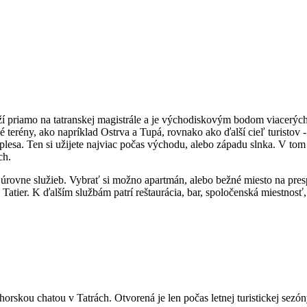
ží priamo na tatranskej magistrále a je východiskovým bodom viacerýc
 terény, ako napríklad Ostrva a Tupá, rovnako ako ďalší cieľ turistov 
lesa. Ten si užijete najviac počas východu, alebo západu slnka. V tom č
ch.
 úrovne služieb. Vybrať si možno apartmán, alebo bežné miesto na presp
er. K ďalším službám patrí reštaurácia, bar, spoločenská miestnosť, pr