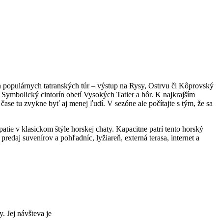
h populárnych tatranských túr – výstup na Rysy, Ostrvu či Kôprovský
- Symbolický cintorín obetí Vysokých Tatier a hôr. K najkrajším
ase tu zvykne byť aj menej ľudí. V sezóne ale počítajte s tým, že sa
atie v klasickom štýle horskej chaty. Kapacitne patrí tento horský
edaj suvenírov a pohľadníc, lyžiareň, externá terasa, internet a