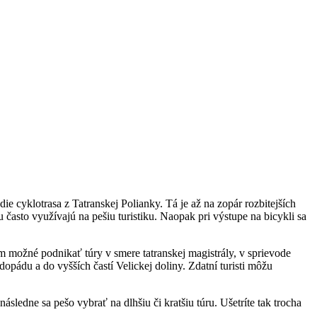
ie cyklotrasa z Tatranskej Polianky. Tá je až na zopár rozbitejších
 často využívajú na pešiu turistiku. Naopak pri výstupe na bicykli sa
možné podnikať túry v smere tatranskej magistrály, v sprievode
ádu a do vyšších častí Velickej doliny. Zdatní turisti môžu
sledne sa pešo vybrať na dlhšiu či kratšiu túru. Ušetríte tak trocha