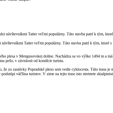
 návštevníkmi Tatier veľmi populárny. Táto stavba patrí k tým, ktoré
ského plesa v Mengusovskej doline. Nachádza sa vo výške 1494 m a má
u pešo, v závislosti od kondície turistu.
o, že zo zastávky Popradské pleso sem vedie cyklocesta. Túto trasu je 
podstúpi väčšina turistov. V zime na tejto trase isto stretnete skialpinist