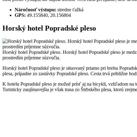
Náročnosť výstupu:
stredne ťažká
GPS:
49.155840, 20.156804
Horský hotel Popradské pleso
Horský hotel Popradské pleso. Horský hotel Popradské pleso je medzi
prostredím príjemne súzvučia.
Horský hotel Popradské pleso je situovaný priamo pri brehu Poprad
plesa, prípadne zo zastávky Popradské pleso. Cesta trvá približne hodin
K hotelu Popradské pleso je možné prísť aj na bicykli, vzhľadom na t
Turisticky zaujímavejšia je však trasa zo Štrbského plesa, ktorú zrejme 