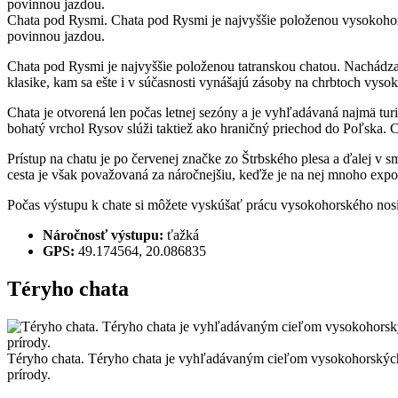
Chata pod Rysmi. Chata pod Rysmi je najvyššie položenou vysokohorsko
povinnou jazdou.
Chata pod Rysmi je najvyššie položenou tatranskou chatou. Nachádza
klasike, kam sa ešte i v súčasnosti vynášajú zásoby na chrbtoch vyso
Chata je otvorená len počas letnej sezóny a je vyhľadávaná najmä tur
bohatý vrchol Rysov slúži taktiež ako hraničný priechod do Poľska. 
Prístup na chatu je po červenej značke zo Štrbského plesa a ďalej v 
cesta je však považovaná za náročnejšiu, keďže je na nej mnoho exp
Počas výstupu k chate si môžete vyskúšať prácu vysokohorského nosi
Náročnosť výstupu:
ťažká
GPS:
49.174564, 20.086835
Téryho chata
Téryho chata. Téryho chata je vyhľadávaným cieľom vysokohorských t
prírody.