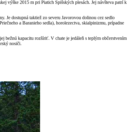
ej výške 2015 m pri Piatich Spišských plesách. Jej návšteva patrí k
. Je dostupná taktiež zo severu Javorovou dolinou cez sedlo
Priečneho a Baranieho sedla), horolezectva, skialpinizmu, prípadne
j bežnú kapacitu rozšíriť. V chate je jedáleň s teplým občerstvením
rský nosiči.