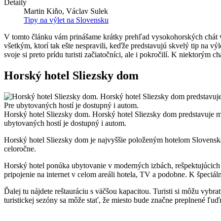
Detaily
Martin Kiňo, Václav Sulek
Tipy na výlet na Slovensku
V tomto článku vám prinášame krátky prehľad vysokohorských chát v
všetkým, ktorí tak ešte nespravili, keďže predstavujú skvelý tip na v
svoje si preto prídu turisti začiatočníci, ale i pokročilí. K niektorým 
Horský hotel Sliezsky dom
Horský hotel Sliezsky dom. Horský hotel Sliezsky dom predstavuje m
ubytovaných hostí je dostupný i autom.
Horský hotel Sliezsky dom je najvyššie položeným hotelom Slovensk
celoročne.
Horský hotel ponúka ubytovanie v moderných izbách, rešpektujúcich c
pripojenie na internet v celom areáli hotela, TV a podobne. K špeci
Ďalej tu nájdete reštauráciu s väčšou kapacitou. Turisti si môžu vybra
turistickej sezóny sa môže stať, že miesto bude značne preplnené ľuďmi