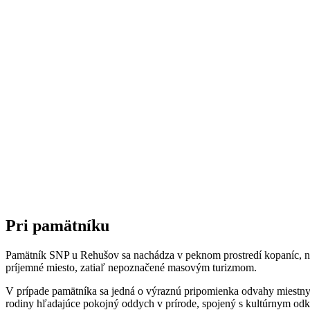
Pri pamätníku
Pamätník SNP u Rehušov sa nachádza v peknom prostredí kopaníc, na p
príjemné miesto, zatiaľ nepoznačené masovým turizmom.
V prípade pamätníka sa jedná o výraznú pripomienka odvahy miestnych 
rodiny hľadajúce pokojný oddych v prírode, spojený s kultúrnym od