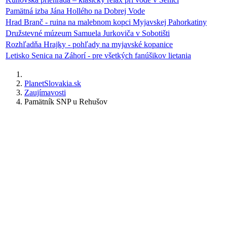
Pamätná izba Jána Hollého na Dobrej Vode
Hrad Branč - ruina na malebnom kopci Myjavskej Pahorkatiny
Družstevné múzeum Samuela Jurkoviča v Sobotišti
Rozhľadňa Hrajky - pohľady na myjavské kopanice
Letisko Senica na Záhorí - pre všetkých fanúšikov lietania
PlanetSlovakia.sk
Zaujímavosti
Pamätník SNP u Rehušov