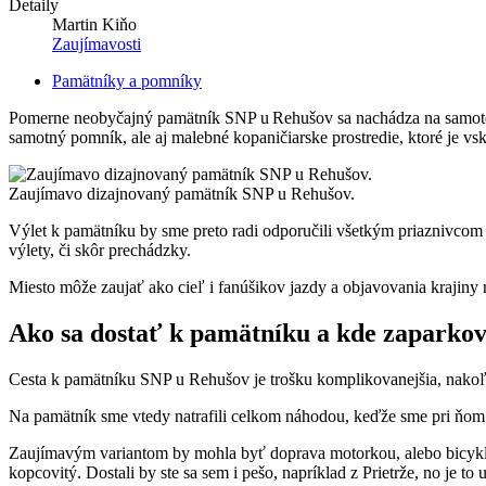
Detaily
Martin Kiňo
Zaujímavosti
Pamätníky a pomníky
Pomerne neobyčajný pamätník SNP u Rehušov sa nachádza na samote 
samotný pomník, ale aj malebné kopaničiarske prostredie, ktoré je v
Zaujímavo dizajnovaný pamätník SNP u Rehušov.
Výlet k pamätníku by sme preto radi odporučili všetkým priaznivcom n
výlety, či skôr prechádzky.
Miesto môže zaujať ako cieľ i fanúšikov jazdy a objavovania krajiny n
Ako sa dostať k pamätníku a kde zaparko
Cesta k pamätníku SNP u Rehušov je trošku komplikovanejšia, nakoľ
Na pamätník sme vtedy natrafili celkom náhodou, keďže sme pri ňom p
Zaujímavým variantom by mohla byť doprava motorkou, alebo bicyklom. 
kopcovitý. Dostali by ste sa sem i pešo, napríklad z Prietrže, no je to 