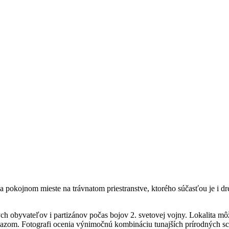
okojnom mieste na trávnatom priestranstve, ktorého súčasťou je i dre
obyvateľov i partizánov počas bojov 2. svetovej vojny. Lokalita môže b
kazom. Fotografi ocenia výnimočnú kombináciu tunajších prírodných s