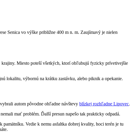
 Senica vo výške približne 400 m n. m. Zaujímavý je nielen
ajiny. Miesto poteší všetkých, ktorí obľubujú fyzicky prívetivejšie
jnú lokalitu, výbornú na krátku zastávku, alebo piknik a opekanie.
m vybrali autom pôvodne ohľadne návštevy
blízkej rozhľadne Lipovec
.
 nemali mať problém. Ďalší presun napešo tak prakticky odpadá.
pamätníku. Vedie k nemu asfaltka dobrej kvality, hoci terén je tu
náte.