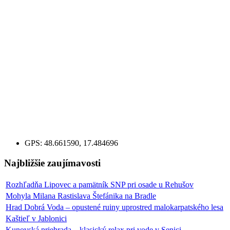
GPS:
48.661590, 17.484696
Najbližšie zaujímavosti
Rozhľadňa Lipovec a pamätník SNP pri osade u Rehušov
Mohyla Milana Rastislava Štefánika na Bradle
Hrad Dobrá Voda – opustené ruiny uprostred malokarpatského lesa
Kaštieľ v Jablonici
Kunovská priehrada – klasický relax pri vode v Senici