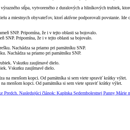
 výrazného stĺpa, vytvoreného z duralových a hliníkových trubiek, kt
elu a miestnych obyvateľov, ktorí aktívne podporovali povstanie. Ide
SNP. Pripomína, že i v tejto oblasti sa bojovalo.
rešku. Nachádza sa priamo pri pamätníku SNP.
ek. Vskutku zaujímavé dielo.
na menšom kopci. Od pamätníka si sem viete spraviť krátky výlet.
úke
Predch.
Nasledujúci článok: Kaplnka Sedembolestnej Panny Márie n