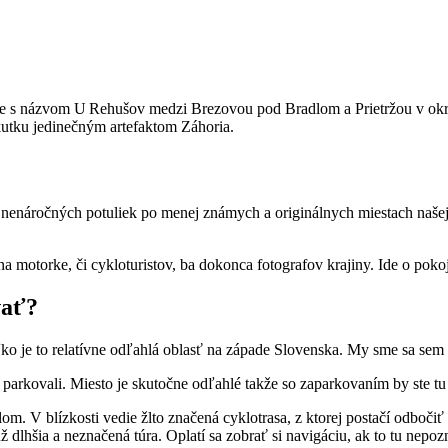
s názvom U Rehušov medzi Brezovou pod Bradlom a Prietržou v okrese
skutku jedinečným artefaktom Záhoria.
enáročných potuliek po menej známych a originálnych miestach našej kr
a motorke, či cykloturistov, ba dokonca fotografov krajiny. Ide o poko
vať?
ko je to relatívne odľahlá oblasť na západe Slovenska. My sme sa se
arkovali. Miesto je skutočne odľahlé takže so zaparkovaním by ste tu
V blízkosti vedie žlto značená cyklotrasa, z ktorej postačí odbočiť k 
už dlhšia a neznačená túra. Oplatí sa zobrať si navigáciu, ak to tu nepoz