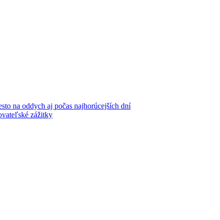
iesto na oddych aj počas najhorúcejších dní
ovateľské zážitky