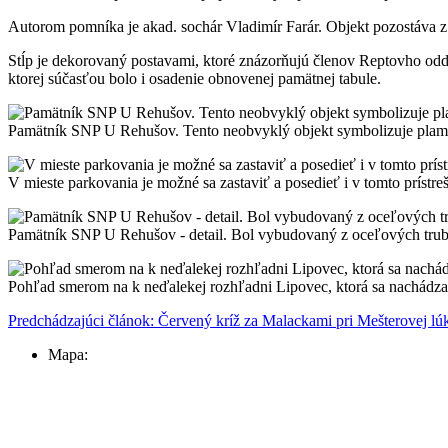
Autorom pomníka je akad. sochár Vladimír Farár. Objekt pozostáva z
Stĺp je dekorovaný postavami, ktoré znázorňujú členov Reptovho oddi
ktorej súčasťou bolo i osadenie obnovenej pamätnej tabule.
Pamätník SNP U Rehušov. Tento neobvyklý objekt symbolizuje plameň 
V mieste parkovania je možné sa zastaviť a posedieť i v tomto príst
Pamätník SNP U Rehušov - detail. Bol vybudovaný z oceľových trubi
Pohľad smerom na k neďalekej rozhľadni Lipovec, ktorá sa nachádza 
Predchádzajúci článok: Červený kríž za Malackami pri Mešterovej l
Mapa: