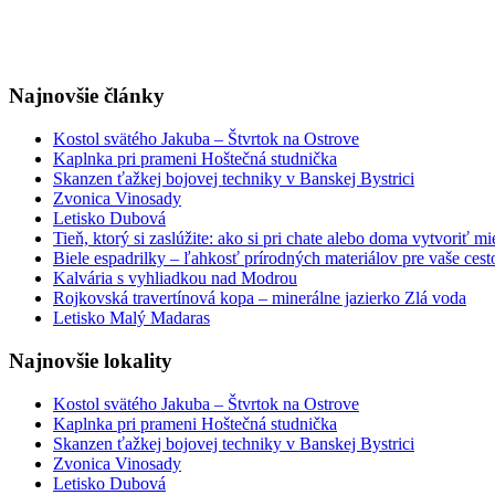
Najnovšie články
Kostol svätého Jakuba – Štvrtok na Ostrove
Kaplnka pri prameni Hoštečná studnička
Skanzen ťažkej bojovej techniky v Banskej Bystrici
Zvonica Vinosady
Letisko Dubová
Tieň, ktorý si zaslúžite: ako si pri chate alebo doma vytvoriť m
Biele espadrilky – ľahkosť prírodných materiálov pre vaše cest
Kalvária s vyhliadkou nad Modrou
Rojkovská travertínová kopa – minerálne jazierko Zlá voda
Letisko Malý Madaras
Najnovšie lokality
Kostol svätého Jakuba – Štvrtok na Ostrove
Kaplnka pri prameni Hoštečná studnička
Skanzen ťažkej bojovej techniky v Banskej Bystrici
Zvonica Vinosady
Letisko Dubová