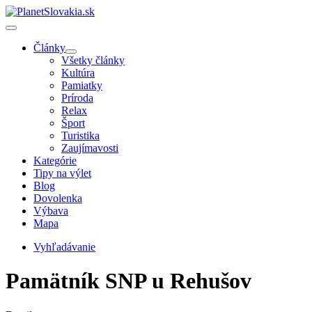
Články
Všetky články
Kultúra
Pamiatky
Príroda
Relax
Šport
Turistika
Zaujímavosti
Kategórie
Tipy na výlet
Blog
Dovolenka
Výbava
Mapa
Vyhľadávanie
Pamätník SNP u Rehušov