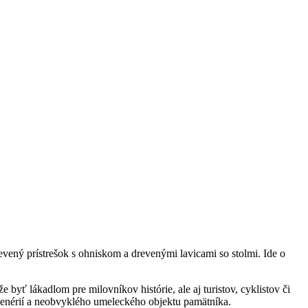
vený prístrešok s ohniskom a drevenými lavicami so stolmi. Ide o
yť lákadlom pre milovníkov histórie, ale aj turistov, cyklistov či
cenérií a neobvyklého umeleckého objektu pamätníka.