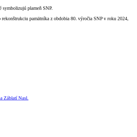
oré symbolizujú plameň SNP.
 o rekonštrukciu pamätníka z obdobia 80. výročia SNP v roku 2024,
a Záblatí
Nasl.