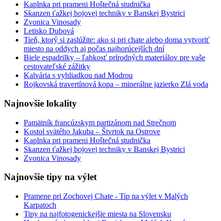
Kaplnka pri prameni Hoštečná studnička
Skanzen ťažkej bojovej techniky v Banskej Bystrici
Zvonica Vinosady
Letisko Dubová
Tieň, ktorý si zaslúžite: ako si pri chate alebo doma vytvoriť
miesto na oddych aj počas najhorúcejších dní
Biele espadrilky – ľahkosť prírodných materiálov pre vaše
cestovateľské zážitky
Kalvária s vyhliadkou nad Modrou
Rojkovská travertínová kopa – minerálne jazierko Zlá voda
Najnovšie lokality
Pamätník francúzskym partizánom nad Strečnom
Kostol svätého Jakuba – Štvrtok na Ostrove
Kaplnka pri prameni Hoštečná studnička
Skanzen ťažkej bojovej techniky v Banskej Bystrici
Zvonica Vinosady
Najnovšie tipy na výlet
Pramene pri Zochovej Chate - Tip na výlet v Malých
Karpatoch
Tipy na najfotogenickejšie miesta na Slovensku