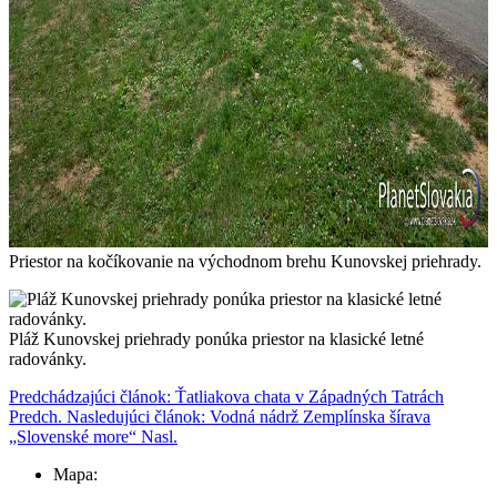
Priestor na kočíkovanie na východnom brehu Kunovskej priehrady.
Pláž Kunovskej priehrady ponúka priestor na klasické letné
radovánky.
Predchádzajúci článok: Ťatliakova chata v Západných Tatrách
Predch.
Nasledujúci článok: Vodná nádrž Zemplínska šírava
„Slovenské more“
Nasl.
Mapa: