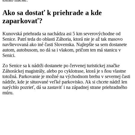
Ako sa dostať k priehrade a kde
zaparkovať?
Kunovská priehrada sa nachádza asi 5 km severovýchodne od
Senice. Patrí teda do oblasti Záhoria, ktorá nie je až tak masovo
navštevovaná ako iné časti Slovenska. Najlepšie sa sem dostanete
autom, autobusom, no dá sa i vlakom, pričom ten má stanicu v
Senici.
Zo Senice sa k nádrži dostanete po červenej turistickej značke
Záhoráckej magistrály, alebo po cyklotrase, ktorá je s ňou vlastne
totožná. Parkovanie je možné na východnom brehu v severnej časti
nádrže, kde je situované veľké parkovisko. Ak si chcete nádrž len
narýchlo pozrieť, dá sa zastaviť i na západnej strane priehradného
múru.