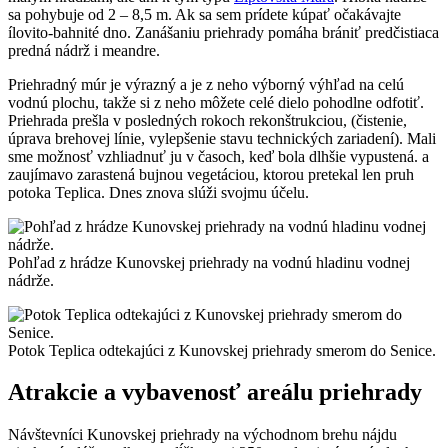
sa pohybuje od 2 – 8,5 m. Ak sa sem prídete kúpať očakávajte
ílovito‑bahnité dno. Zanášaniu priehrady pomáha brániť predčistiaca
predná nádrž i meandre.
Priehradný múr je výrazný a je z neho výborný výhľad na celú
vodnú plochu, takže si z neho môžete celé dielo pohodlne odfotiť.
Priehrada prešla v posledných rokoch rekonštrukciou, (čistenie,
úprava brehovej línie, vylepšenie stavu technických zariadení). Mali
sme možnosť vzhliadnuť ju v časoch, keď bola dlhšie vypustená. a
zaujímavo zarastená bujnou vegetáciou, ktorou pretekal len pruh
potoka Teplica. Dnes znova slúži svojmu účelu.
Pohľad z hrádze Kunovskej priehrady na vodnú hladinu vodnej
nádrže.
Potok Teplica odtekajúci z Kunovskej priehrady smerom do Senice.
Atrakcie a vybavenosť areálu priehrady
Návštevníci Kunovskej priehrady na východnom brehu nájdu