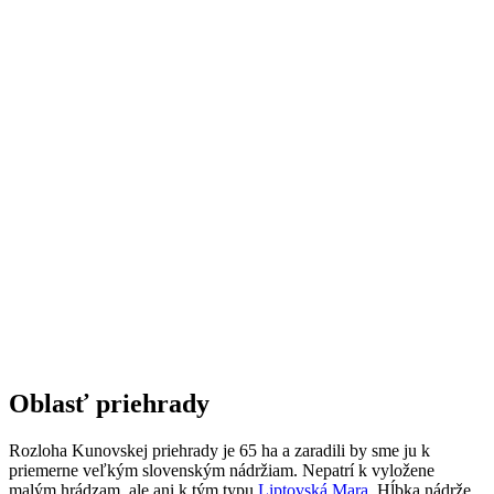
Oblasť priehrady
Rozloha Kunovskej priehrady je 65 ha a zaradili by sme ju k
priemerne veľkým slovenským nádržiam. Nepatrí k vyložene
malým hrádzam, ale ani k tým typu
Liptovská Mara
. Hĺbka nádrže