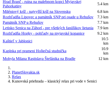
Hrad Branč - ruina na malebnom kopci Myjavskej
5.4 km
Pahorkatiny
Miléniový kríž - najvyšší kríž na Slovensku
6.8 km
Rozhľadňa Lipovec a pamätník SNP pri osade u Rehušov
7.3 km
Pamätník SNP u Rehušov
7.7 km
Letisko Senica na Záhorí - pre všetkých fanúšikov lietania
7.9 km
Rozhľadňa Hrajky - pohľady na myjavské kopanice
9.2 km
10.5
Kaštieľ v Jablonici
km
10.9
Kaplnka pri prameni Hoštečná studnička
km
Mohyla Milana Rastislava Štefánika na Bradle
12 km
PlanetSlovakia.sk
Relax
Kunovská priehrada – klasický relax pri vode v Senici