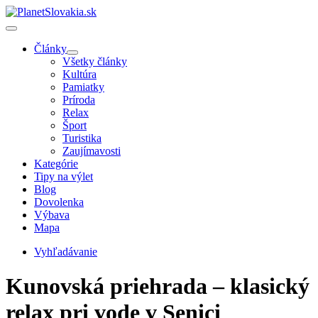
Články
Všetky články
Kultúra
Pamiatky
Príroda
Relax
Šport
Turistika
Zaujímavosti
Kategórie
Tipy na výlet
Blog
Dovolenka
Výbava
Mapa
Vyhľadávanie
Kunovská priehrada – klasický
relax pri vode v Senici