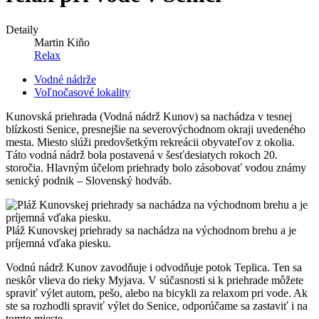
Detaily
Martin Kiňo
Relax
Vodné nádrže
Voľnočasové lokality
Kunovská priehrada (Vodná nádrž Kunov) sa nachádza v tesnej
blízkosti Senice, presnejšie na severovýchodnom okraji uvedeného
mesta. Miesto slúži predovšetkým rekreácii obyvateľov z okolia.
Táto vodná nádrž bola postavená v šesťdesiatych rokoch 20.
storočia. Hlavným účelom priehrady bolo zásobovať vodou známy
senický podnik – Slovenský hodváb.
Pláž Kunovskej priehrady sa nachádza na východnom brehu a je
príjemná vďaka piesku.
Vodnú nádrž Kunov zavodňuje i odvodňuje potok Teplica. Ten sa
neskôr vlieva do rieky Myjava. V súčasnosti si k priehrade môžete
spraviť výlet autom, pešo, alebo na bicykli za relaxom pri vode. Ak
ste sa rozhodli spraviť výlet do Senice, odporúčame sa zastaviť i na
tomto mieste.