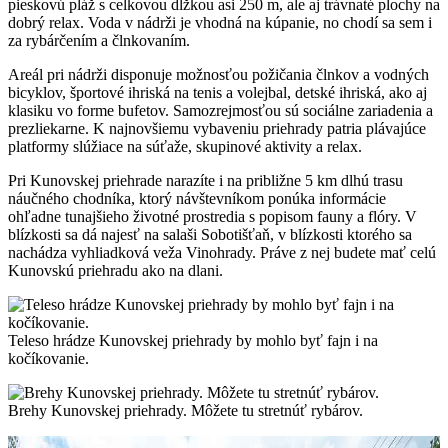
pieskovú pláž s celkovou dĺžkou asi 250 m, ale aj trávnaté plochy na
dobrý relax. Voda v nádrži je vhodná na kúpanie, no chodí sa sem i
za rybárčením a člnkovaním.
Areál pri nádrži disponuje možnosťou požičania člnkov a vodných
bicyklov, športové ihriská na tenis a volejbal, detské ihriská, ako aj
klasiku vo forme bufetov. Samozrejmosťou sú sociálne zariadenia a
prezliekarne. K najnovšiemu vybaveniu priehrady patria plávajúce
platformy slúžiace na súťaže, skupinové aktivity a relax.
Pri Kunovskej priehrade narazíte i na približne 5 km dlhú trasu
náučného chodníka, ktorý návštevníkom ponúka informácie
ohľadne tunajšieho životné prostredia s popisom fauny a flóry. V
blízkosti sa dá najesť na salaši Sobotišťaň, v blízkosti ktorého sa
nachádza vyhliadková veža Vinohrady. Práve z nej budete mať celú
Kunovskú priehradu ako na dlani.
Teleso hrádze Kunovskej priehrady by mohlo byť fajn i na
kočíkovanie.
Brehy Kunovskej priehrady. Môžete tu stretnúť rybárov.