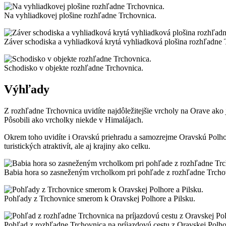
Na vyhliadkovej plošine rozhľadne Trchovnica.
Záver schodiska a vyhliadková krytá vyhliadková plošina rozhľadne 
Schodisko v objekte rozhľadne Trchovnica.
Výhľady
Z rozhľadne Trchovnica uvidíte najdôležitejšie vrcholy na Orave ako
Pôsobili ako vrcholky niekde v Himalájach.
Okrem toho uvidíte i Oravskú priehradu a samozrejme Oravskú Polhor
turistických atraktivít, ale aj krajiny ako celku.
Babia hora so zasneženým vrcholkom pri pohľade z rozhľadne Trcho
Pohľady z Trchovnice smerom k Oravskej Polhore a Pilsku.
Pohľad z rozhľadne Trchovnica na príjazdovú cestu z Oravskej Polho