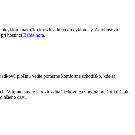
ava bicyklom, nakoľko k rozhľadni vedú cyklotrasy. Autobusovú
 pri hostinci
Babia hora
.
iadkovú plošinu vedie pomerne komfortné schodisko, kde sa
ach. V tomto smere je rozhľadňa Trchovnica vhodná pre širokú škálu
 dlhšieho času.