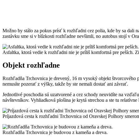
Možno by stálo za pokus prísť k rozhľadni cez polia, kde by sa dali
zastávku sme si v blízkosti rozhľadne nevšimli, no autobus stojí v Or
Asfaltka, ktorá vedie k rozhľadni nie je príliš komfortná pre peších. Z
Objekt rozhľadne
Rozhľadňa Trchovnica je drevený, 16 m vysoký objekt štvorcového p
nemusíte pozerať z výšky, takže by ste nemali dostať ani závrať.
Jednotlivé poschodia sú uzatvorené a cez schody neuvidíte na vzďaľ
návštevníkov. Vyhliadková plošina je krytá strechou a ste tu relatívne
Príjazdová cesta k rozhľadni Trchovnica od Oravskej Polhory smero
Rozhľadňa Trchovnica je budovou z kameňa a dreva.