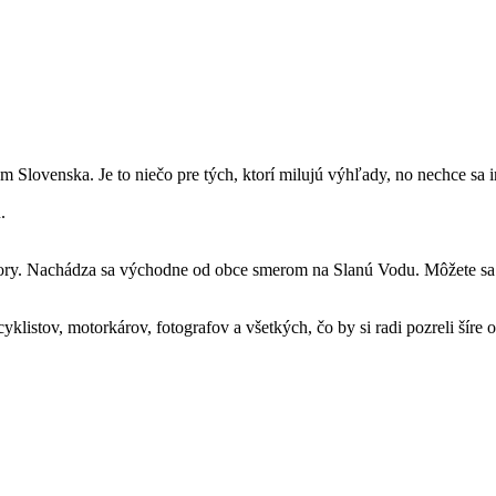
Slovenska. Je to niečo pre tých, ktorí milujú výhľady, no nechce sa i
ory. Nachádza sa východne od obce smerom na Slanú Vodu. Môžete sa tu
 cyklistov, motorkárov, fotografov a všetkých, čo by si radi pozreli šír