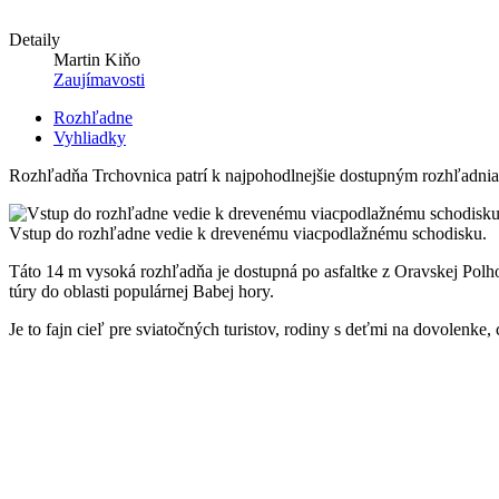
Detaily
Martin Kiňo
Zaujímavosti
Rozhľadne
Vyhliadky
Rozhľadňa Trchovnica patrí k najpohodlnejšie dostupným rozhľadniam 
Vstup do rozhľadne vedie k drevenému viacpodlažnému schodisku.
Táto 14 m vysoká rozhľadňa je dostupná po asfaltke z Oravskej Polh
túry do oblasti populárnej Babej hory.
Je to fajn cieľ pre sviatočných turistov, rodiny s deťmi na dovolenke,