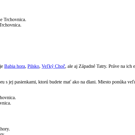
Trchovnica.
 je
Babia hora
,
Pilsko
,
Veľký Choč
, ale aj Západné Tatry. Práve na ich 
u s jej pasienkami, ktorú budete mať ako na dlani. Miesto ponúka ve
vnica.
ry.