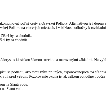
 nakombinovať poľné cesty z Oravskej Polhory. Alternatívou je i dopr
avskej Polhore na viacerých miestach, i v blízkosti odbočky k rozhľadni
išiel by sa chodník.
ôdorysu s klasickou šikmou strechou a murovanými základmi. Na vyhl
ujúcu sa podlahu, ako tomu býva pri iných, exponovanejších rozhľadni
 krytí i pred vetrom. Pozorovanie okolia je tak celkom pohodlné i počas
m na Slanú vodu.