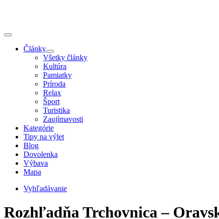
Články
Všetky články
Kultúra
Pamiatky
Príroda
Relax
Šport
Turistika
Zaujímavosti
Kategórie
Tipy na výlet
Blog
Dovolenka
Výbava
Mapa
Vyhľadávanie
Rozhľadňa Trchovnica – Oravs