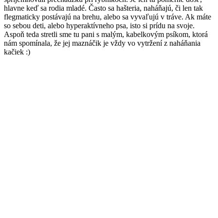
hlavne keď sa rodia mladé. Často sa hašteria, naháňajú, či len tak
flegmaticky postávajú na brehu, alebo sa vyvaľujú v tráve. Ak máte
so sebou deti, alebo hyperaktívneho psa, isto si prídu na svoje.
Aspoň teda stretli sme tu pani s malým, kabelkovým psíkom, ktorá
nám spomínala, že jej maznáčik je vždy vo vytržení z naháňania
kačiek :)