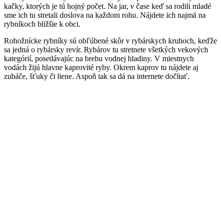
kačky, ktorých je tú hojný počet. Na jar, v čase keď sa rodili mladé
sme ich tu stretali doslova na každom rohu. Nájdete ich najmä na
rybníkoch bližšie k obci.
Rohožnícke rybníky sú obľúbené skôr v rybárskych kruhoch, keďže
sa jedná o rybársky revír. Rybárov tu stretnete všetkých vekových
kategórií, posedávajúc na brehu vodnej hladiny. V miestnych
vodách žijú hlavne kaprovité ryby. Okrem kaprov tu nájdete aj
zubáče, šťuky či liene. Aspoň tak sa dá na internete dočítať.