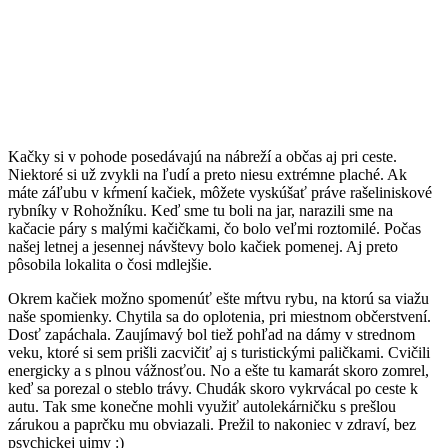
Kačky si v pohode posedávajú na nábreží a občas aj pri ceste.
Niektoré si už zvykli na ľudí a preto niesu extrémne plaché. Ak
máte záľubu v kŕmení kačiek, môžete vyskúšať práve rašeliniskové
rybníky v Rohožníku. Keď sme tu boli na jar, narazili sme na
kačacie páry s malými kačičkami, čo bolo veľmi roztomilé. Počas
našej letnej a jesennej návštevy bolo kačiek pomenej. Aj preto
pôsobila lokalita o čosi mdlejšie.
Okrem kačiek možno spomenúť ešte mŕtvu rybu, na ktorú sa viažu
naše spomienky. Chytila sa do oplotenia, pri miestnom občerstvení.
Dosť zapáchala. Zaujímavý bol tiež pohľad na dámy v strednom
veku, ktoré si sem prišli zacvičiť aj s turistickými paličkami. Cvičili
energicky a s plnou vážnosťou. No a ešte tu kamarát skoro zomrel,
keď sa porezal o steblo trávy. Chudák skoro vykrvácal po ceste k
autu. Tak sme konečne mohli využiť autolekárničku s prešlou
zárukou a paprčku mu obviazali. Prežil to nakoniec v zdraví, bez
psychickej ujmy :)