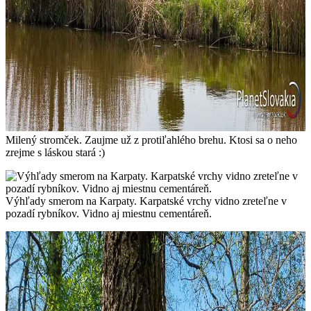
Milený stromček. Zaujme už z protiľahlého brehu. Ktosi sa o neho
zrejme s láskou stará :)
Výhľady smerom na Karpaty. Karpatské vrchy vidno zreteľne v
pozadí rybníkov. Vidno aj miestnu cementáreň.