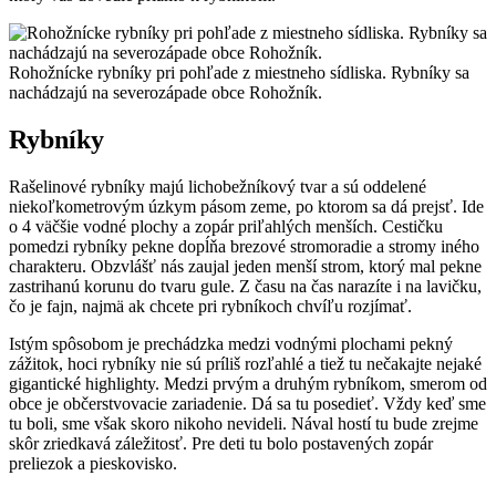
Rohožnícke rybníky pri pohľade z miestneho sídliska. Rybníky sa
nachádzajú na severozápade obce Rohožník.
Rybníky
Rašelinové rybníky majú lichobežníkový tvar a sú oddelené
niekoľkometrovým úzkym pásom zeme, po ktorom sa dá prejsť. Ide
o 4 väčšie vodné plochy a zopár priľahlých menších. Cestičku
pomedzi rybníky pekne dopĺňa brezové stromoradie a stromy iného
charakteru. Obzvlášť nás zaujal jeden menší strom, ktorý mal pekne
zastrihanú korunu do tvaru gule. Z času na čas narazíte i na lavičku,
čo je fajn, najmä ak chcete pri rybníkoch chvíľu rozjímať.
Istým spôsobom je prechádzka medzi vodnými plochami pekný
zážitok, hoci rybníky nie sú príliš rozľahlé a tiež tu nečakajte nejaké
gigantické highlighty. Medzi prvým a druhým rybníkom, smerom od
obce je občerstvovacie zariadenie. Dá sa tu posedieť. Vždy keď sme
tu boli, sme však skoro nikoho nevideli. Nával hostí tu bude zrejme
skôr zriedkavá záležitosť. Pre deti tu bolo postavených zopár
preliezok a pieskovisko.