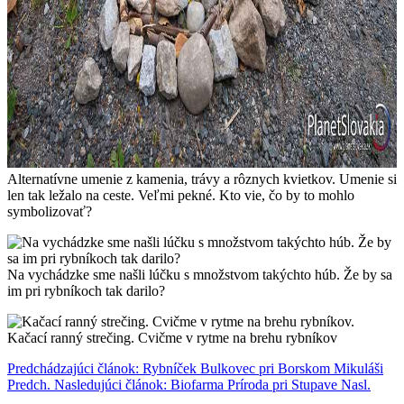
Alternatívne umenie z kamenia, trávy a rôznych kvietkov. Umenie si
len tak ležalo na ceste. Veľmi pekné. Kto vie, čo by to mohlo
symbolizovať?
Na vychádzke sme našli lúčku s množstvom takýchto húb. Že by sa
im pri rybníkoch tak darilo?
Kačací ranný strečing. Cvičme v rytme na brehu rybníkov
Predchádzajúci článok: Rybníček Bulkovec pri Borskom Mikuláši
Predch.
Nasledujúci článok: Biofarma Príroda pri Stupave
Nasl.