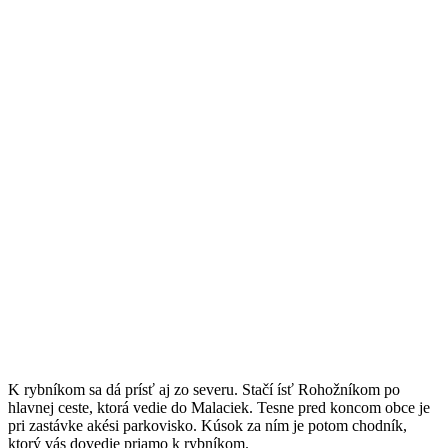
K rybníkom sa dá prísť aj zo severu. Stačí ísť Rohožníkom po
hlavnej ceste, ktorá vedie do Malaciek. Tesne pred koncom obce je
pri zastávke akési parkovisko. Kúsok za ním je potom chodník,
ktorý vás dovedie priamo k rybníkom.