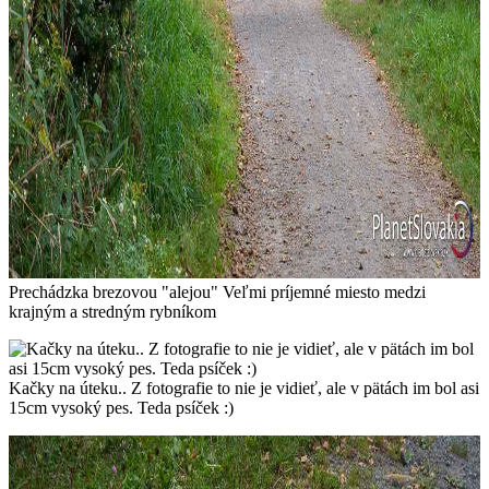
Prechádzka brezovou "alejou" Veľmi príjemné miesto medzi
krajným a stredným rybníkom
Kačky na úteku.. Z fotografie to nie je vidieť, ale v pätách im bol asi
15cm vysoký pes. Teda psíček :)