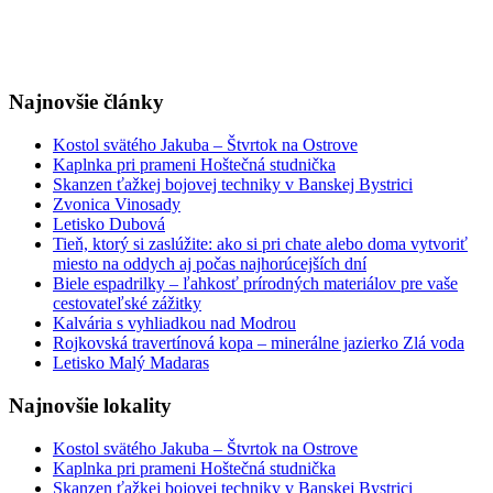
Najnovšie články
Kostol svätého Jakuba – Štvrtok na Ostrove
Kaplnka pri prameni Hoštečná studnička
Skanzen ťažkej bojovej techniky v Banskej Bystrici
Zvonica Vinosady
Letisko Dubová
Tieň, ktorý si zaslúžite: ako si pri chate alebo doma vytvoriť
miesto na oddych aj počas najhorúcejších dní
Biele espadrilky – ľahkosť prírodných materiálov pre vaše
cestovateľské zážitky
Kalvária s vyhliadkou nad Modrou
Rojkovská travertínová kopa – minerálne jazierko Zlá voda
Letisko Malý Madaras
Najnovšie lokality
Kostol svätého Jakuba – Štvrtok na Ostrove
Kaplnka pri prameni Hoštečná studnička
Skanzen ťažkej bojovej techniky v Banskej Bystrici