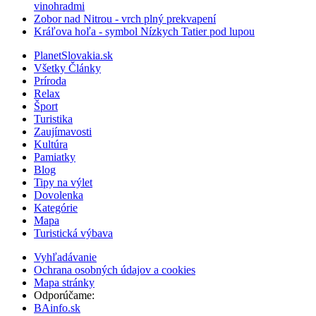
vinohradmi
Zobor nad Nitrou - vrch plný prekvapení
Kráľova hoľa - symbol Nízkych Tatier pod lupou
PlanetSlovakia.sk
Všetky Články
Príroda
Relax
Šport
Turistika
Zaujímavosti
Kultúra
Pamiatky
Blog
Tipy na výlet
Dovolenka
Kategórie
Mapa
Turistická výbava
Vyhľadávanie
Ochrana osobných údajov a cookies
Mapa stránky
Odporúčame:
BAinfo.sk