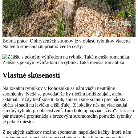
Bobria práca. Obhryzených stromov je v oblasti rybníkov viacero.
Na tento sme narazili priamo vedľa cesty.
Zátišie s pekným výhľadom na rybník. Taká menšia romantika
Vlastné skúsenosti
Na lokalitu rybníkov v Rohožníku sa nám viažu neutrálne
spomienky. Nedá sa povedať že by niečim príliš zaujali, alebo
sklamali. Vždy keď sme tu boli, spravili sme si mini prechádzku,
občas si sadli na lavičku a išli ďalej. Z lokality nás najviac zaujal
stredný rybník, pri občerstvení. Tam bolo aj najviac „živo“. Tak isto
pár metrová promenáda s brezovým stromoradím pomedzi rybníky
je pekné miesto.
Z nejakých zážitkov možno spomenúť napríklad kačky, ktoré nám
spríjemňovali prechádzku pri rybníkoch. Je ich tu pomerne dosť,