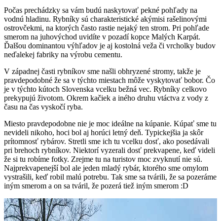
Počas prechádzky sa vám budú naskytovať pekné pohľady na
vodnú hladinu. Rybníky sú charakteristické akýmisi rašelinovými
ostrovčekmi, na ktorých často rastie nejaký ten strom. Pri pohľade
smerom na juhovýchod uvidíte v pozadí kopce Malých Karpát.
Ďalšou dominantou výhľadov je aj kostolná veža či vrcholky budov
neďalekej fabriky na výrobu cementu.
V západnej časti rybníkov sme našli obhryzené stromy, takže je
pravdepodobné že sa v týchto miestach môže vyskytovať bobor. Čo
je v týchto kútoch Slovenska vcelku bežná vec. Rybníky celkovo
prekypujú životom. Okrem kačiek a iného druhu vtáctva z vody z
času na čas vyskočí ryba.
Miesto pravdepodobne nie je moc ideálne na kúpanie. Kúpať sme tu
nevideli nikoho, hoci bol aj horúci letný deň. Typickejšia ja skôr
prítomnosť rybárov. Stretli sme ich tu vcelku dosť, ako posedávali
pri brehoch rybníkov. Niektorí vyzerali dosť prekvapene, keď videli
že si tu robíme fotky. Zrejme tu na turistov moc zvyknutí nie sú.
Najprekvapenejší bol ale jeden mladý rybár, ktorého sme omylom
vystrašili, keď robil malú potrebu. Tak sme sa tvárili, že sa pozeráme
iným smerom a on sa tváril, že pozerá tiež iným smerom :D