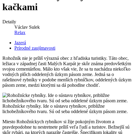
kačkami
Detaily
Václav Sulek
Relax
Jazerá
Prírodné zaujímavosti
Rohožník nie je príliš výrazná obec z hľadiska turistiky. Táto obec,
ležiaca v západnej časti Malých Karpát je skôr známa predovšetkým
svojou cementárňou. Málo kto však vie, že sa tu nachádza niekoľko
vodných plôch oddelených úzkym pásom zeme. Jedná sa o
rašelinové rybníky v podobe menších rybníčkov, oddelených úzkym
pásom zeme, medzi ktorými sa dá pohodlne chodiť.
Rohožnícke rybníky. Ide o sústavu rybníkov, približne
lichobežníkového tvaru. Sú od seba oddelené úzkym pásom zeme.
Miesto Rohožníckych rybníkov si žije pokojným životom a
pravdepodobne tu nestretnete príliš veľa ľudí a turistov. Bežnejší sú
skôr rybári, na ktorých narazíte častejšie. Špecifikom lokality sú