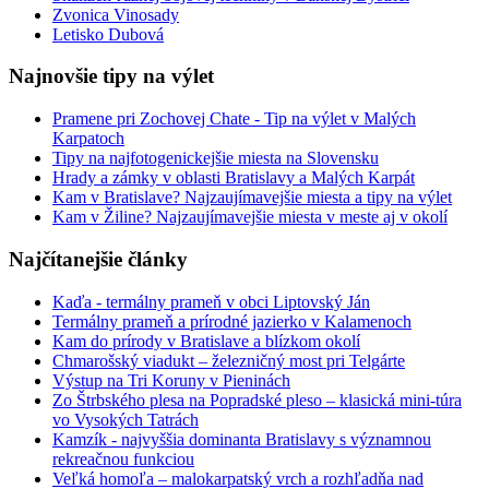
Zvonica Vinosady
Letisko Dubová
Najnovšie tipy na výlet
Pramene pri Zochovej Chate - Tip na výlet v Malých
Karpatoch
Tipy na najfotogenickejšie miesta na Slovensku
Hrady a zámky v oblasti Bratislavy a Malých Karpát
Kam v Bratislave? Najzaujímavejšie miesta a tipy na výlet
Kam v Žiline? Najzaujímavejšie miesta v meste aj v okolí
Najčítanejšie články
Kaďa - termálny prameň v obci Liptovský Ján
Termálny prameň a prírodné jazierko v Kalamenoch
Kam do prírody v Bratislave a blízkom okolí
Chmarošský viadukt – železničný most pri Telgárte
Výstup na Tri Koruny v Pieninách
Zo Štrbského plesa na Popradské pleso – klasická mini-túra
vo Vysokých Tatrách
Kamzík - najvyššia dominanta Bratislavy s významnou
rekreačnou funkciou
Veľká homoľa – malokarpatský vrch a rozhľadňa nad