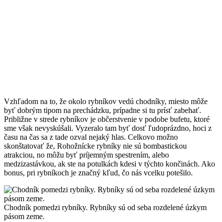
Vzhľadom na to, že okolo rybníkov vedú chodníky, miesto môže
byť dobrým tipom na prechádzku, prípadne si tu prísť zabehať.
Približne v strede rybníkov je občerstvenie v podobe bufetu, ktoré
sme však nevyskúšali. Vyzeralo tam byť dosť ľudoprázdno, hoci z
času na čas sa z tade ozval nejaký hlas. Celkovo možno
skonštatovať že, Rohožnícke rybníky nie sú bombastickou
atrakciou, no môžu byť príjemným spestrením, alebo
medzizastávkou, ak ste na potulkách kdesi v týchto končinách. Ako
bonus, pri rybníkoch je značný kľud, čo nás vcelku potešilo.
Chodník pomedzi rybníky. Rybníky sú od seba rozdelené úzkym
pásom zeme.