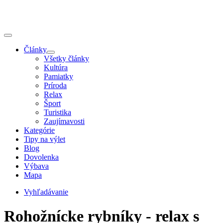
Články
Všetky články
Kultúra
Pamiatky
Príroda
Relax
Šport
Turistika
Zaujímavosti
Kategórie
Tipy na výlet
Blog
Dovolenka
Výbava
Mapa
Vyhľadávanie
Rohožnícke rybníky - relax s