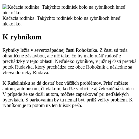
Kačacia rodinka. Takýchto rodiniek bolo na rybníkoch hneď
niekoľko.
K rybníkom
Rybníky ležia v severozápadnej časti Rohožníka. Z časti sú teda
ohraničené zástavbou, ale nič také, čo by malo rušiť radosť z
prechádzky v tejto oblasti. Neďaleko rybníkov, v južnej časti preteká
potok Rudavka, ktorý prechádza cez obec Rohožník a následne sa
vlieva do rieky Rudava.
K Rašelinisku sa dá dostať bez väčších problémov. Prísť môžete
autom, autobusom, či vlakom, keďže v obci je aj železničná stanica.
V prípade že ste došli autom, môžete zaparkovať pri neďalekých
bytovkách. S parkovaním by tu nemal byť príliš veľký problém. K
rybníkom je to potom už len kúsok pešo.