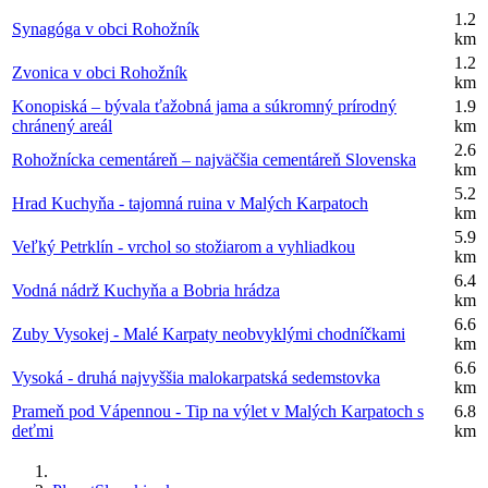
1.2
Synagóga v obci Rohožník
km
1.2
Zvonica v obci Rohožník
km
Konopiská – bývala ťažobná jama a súkromný prírodný
1.9
chránený areál
km
2.6
Rohožnícka cementáreň – najväčšia cementáreň Slovenska
km
5.2
Hrad Kuchyňa - tajomná ruina v Malých Karpatoch
km
5.9
Veľký Petrklín - vrchol so stožiarom a vyhliadkou
km
6.4
Vodná nádrž Kuchyňa a Bobria hrádza
km
6.6
Zuby Vysokej - Malé Karpaty neobvyklými chodníčkami
km
6.6
Vysoká - druhá najvyššia malokarpatská sedemstovka
km
Prameň pod Vápennou - Tip na výlet v Malých Karpatoch s
6.8
deťmi
km