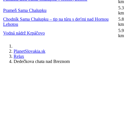
km
5.3
Prameň Sama Chalupku
km
Chodník Sama Chalupku – tip na túru s deťmi nad Hornou
5.8
Lehotou
km
5.9
Vodná nádrž Krpáčovo
km
PlanetSlovakia.sk
Relax
Dedečkova chata nad Breznom