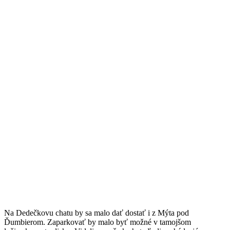
Na Dedečkovu chatu by sa malo dať dostať i z Mýta pod
Ďumbierom. Zaparkovať by malo byť možné v tamojšom