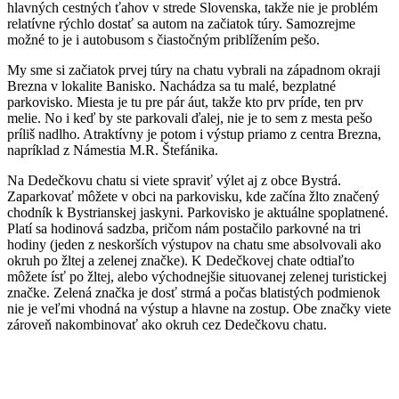
hlavných cestných ťahov v strede Slovenska, takže nie je problém
relatívne rýchlo dostať sa autom na začiatok túry. Samozrejme
možné to je i autobusom s čiastočným priblížením pešo.
My sme si začiatok prvej túry na chatu vybrali na západnom okraji
Brezna v lokalite Banisko. Nachádza sa tu malé, bezplatné
parkovisko. Miesta je tu pre pár áut, takže kto prv príde, ten prv
melie. No i keď by ste parkovali ďalej, nie je to sem z mesta pešo
príliš nadlho. Atraktívny je potom i výstup priamo z centra Brezna,
napríklad z Námestia M.R. Štefánika.
Na Dedečkovu chatu si viete spraviť výlet aj z obce Bystrá.
Zaparkovať môžete v obci na parkovisku, kde začína žlto značený
chodník k Bystrianskej jaskyni. Parkovisko je aktuálne spoplatnené.
Platí sa hodinová sadzba, pričom nám postačilo parkovné na tri
hodiny (jeden z neskorších výstupov na chatu sme absolvovali ako
okruh po žltej a zelenej značke). K Dedečkovej chate odtiaľto
môžete ísť po žltej, alebo východnejšie situovanej zelenej turistickej
značke. Zelená značka je dosť strmá a počas blatistých podmienok
nie je veľmi vhodná na výstup a hlavne na zostup. Obe značky viete
zároveň nakombinovať ako okruh cez Dedečkovu chatu.