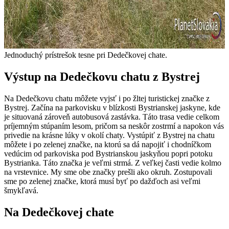
Jednoduchý prístrešok tesne pri Dedečkovej chate.
Výstup na Dedečkovu chatu z Bystrej
Na Dedečkovu chatu môžete vyjsť i po žltej turistickej značke z
Bystrej. Začína na parkovisku v blízkosti Bystrianskej jaskyne, kde
je situovaná zároveň autobusová zastávka. Táto trasa vedie celkom
príjemným stúpaním lesom, pričom sa neskôr zostrmí a napokon vás
privedie na krásne lúky v okolí chaty. Vystúpiť z Bystrej na chatu
môžete i po zelenej značke, na ktorú sa dá napojiť i chodníčkom
vedúcim od parkoviska pod Bystrianskou jaskyňou popri potoku
Bystrianka. Táto značka je veľmi strmá. Z veľkej časti vedie kolmo
na vrstevnice. My sme obe značky prešli ako okruh. Zostupovali
sme po zelenej značke, ktorá musí byť po dažďoch asi veľmi
šmykľavá.
Na Dedečkovej chate