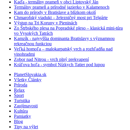
Kaďa - termálny prameň v obci Liptovský Ján
Termálny prameň a prírodné jazierko v Kalamenoch
Kam do prírody v Bratislave a blízkom okolí
Chmarošský viadukt – železničný most pri Telgárte
Výstup na Tri Koruny v Pieninách
Zo Štrbského plesa na Popradské pleso – klasická mini-túra
vo Vysokých Tatrách
Kamzík - najvyššia dominanta Bratislavy s významnou
rekreačnou funkciou
Veľká homoľa – malokarpatský vrch a rozhľadňa nad
vinohradmi
Zobor nad Nitrou - vrch plný prekvapení
Kráľova hoľa - symbol Nízkych Tatier pod lupou
PlanetSlovakia.sk
Všetky Články
Príroda
Relax
Šport
Turistika
Zaujímavosti
Kultúra
Pamiatky
Blog
Tipy na výlet