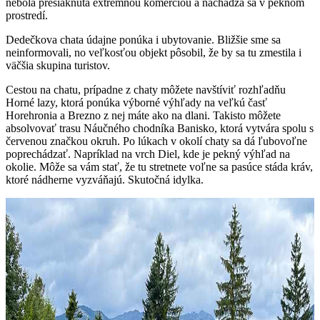
nebola presiaknutá extrémnou komerciou a nachádza sa v peknom
prostredí.
Dedečkova chata údajne ponúka i ubytovanie. Bližšie sme sa
neinformovali, no veľkosťou objekt pôsobil, že by sa tu zmestila i
väčšia skupina turistov.
Cestou na chatu, prípadne z chaty môžete navštíviť rozhľadňu
Horné lazy, ktorá ponúka výborné výhľady na veľkú časť
Horehronia a Brezno z nej máte ako na dlani. Takisto môžete
absolvovať trasu Náučného chodníka Banisko, ktorá vytvára spolu s
červenou značkou okruh. Po lúkach v okolí chaty sa dá ľubovoľne
poprechádzať. Napríklad na vrch Diel, kde je pekný výhľad na
okolie. Môže sa vám stať, že tu stretnete voľne sa pasúce stáda kráv,
ktoré nádherne vyzváňajú. Skutočná idylka.