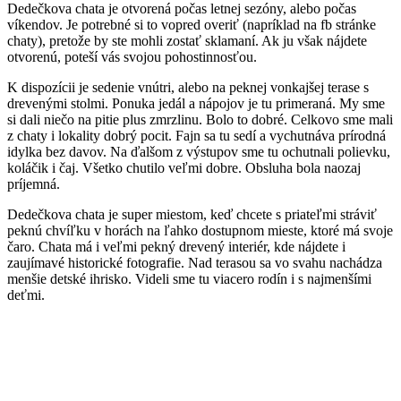
Dedečkova chata je otvorená počas letnej sezóny, alebo počas
víkendov. Je potrebné si to vopred overiť (napríklad na fb stránke
chaty), pretože by ste mohli zostať sklamaní. Ak ju však nájdete
otvorenú, poteší vás svojou pohostinnosťou.
K dispozícii je sedenie vnútri, alebo na peknej vonkajšej terase s
drevenými stolmi. Ponuka jedál a nápojov je tu primeraná. My sme
si dali niečo na pitie plus zmrzlinu. Bolo to dobré. Celkovo sme mali
z chaty i lokality dobrý pocit. Fajn sa tu sedí a vychutnáva prírodná
idylka bez davov. Na ďalšom z výstupov sme tu ochutnali polievku,
koláčik i čaj. Všetko chutilo veľmi dobre. Obsluha bola naozaj
príjemná.
Dedečkova chata je super miestom, keď chcete s priateľmi stráviť
peknú chvíľku v horách na ľahko dostupnom mieste, ktoré má svoje
čaro. Chata má i veľmi pekný drevený interiér, kde nájdete i
zaujímavé historické fotografie. Nad terasou sa vo svahu nachádza
menšie detské ihrisko. Videli sme tu viacero rodín i s najmenšími
deťmi.