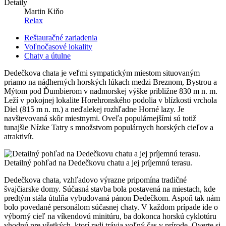
Detaily
Martin Kiňo
Relax
Reštauračné zariadenia
Voľnočasové lokality
Chaty a útulne
Dedečkova chata je veľmi sympatickým miestom situovaným
priamo na nádherných horských lúkach medzi Breznom, Bystrou a
Mýtom pod Ďumbierom v nadmorskej výške približne 830 m n. m.
Leží v pokojnej lokalite Horehronského podolia v blízkosti vrchola
Diel (815 m n. m.) a neďalekej rozhľadne Horné lazy. Je
navštevovaná skôr miestnymi. Oveľa populárnejšími sú totiž
tunajšie Nízke Tatry s množstvom populárnych horských cieľov a
atraktivít.
Detailný pohľad na Dedečkovu chatu a jej príjemnú terasu.
Dedečkova chata, vzhľadovo výrazne pripomína tradičné
švajčiarske domy. Súčasná stavba bola postavená na miestach, kde
predtým stála útulňa vybudovaná pánon Dedečkom. Aspoň tak nám
bolo povedané personálom súčasnej chaty. V každom prípade ide o
výborný cieľ na víkendovú minitúru, ba dokonca horskú cyklotúru
vhodnú pre všetkých, ktorí radi trávia voľný čas v prírode. Overte si