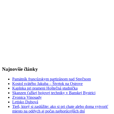
Najnovšie články
Pamätník francúzskym partizánom nad Strečnom
Kostol svätého Jakuba – Štvrtok na Ostrove
Kaplnka pri prameni Hoštečná studnička
Skanzen ťažkej bojovej techniky v Banskej Bystrici
Zvonica Vinosady
Letisko Dubová
Tieň, ktorý si zaslúžite: ako si pri chate alebo doma vytvoriť
miesto na oddych aj počas najhorúcejších dní