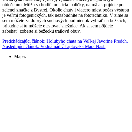
oblečením. Môžu sa hodiť turistické paličky, najmä ak pôjdete po
zelenej značke z Bystrej. Okolie chaty i viacero miest počas výstupu
je veľmi fotogenických, tak nezabudnite na fototechniku. V zime sa
sem môžete za dobrých snehových podmienok vybrať na bežkách,
prípadne si tu môžete otestovať snežnice. Ak si sem pôjdete
zabehať, zoberte si bežeckú trailovú obuv.
Predchádzajúci článok: Holubyho chata na Veľkej Javorine
Predch.
Nasledujúci článok: Vodná nádrž Liptovská Mara
Nasl.
Mapa: