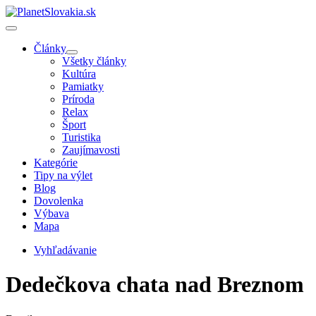
Články
Všetky články
Kultúra
Pamiatky
Príroda
Relax
Šport
Turistika
Zaujímavosti
Kategórie
Tipy na výlet
Blog
Dovolenka
Výbava
Mapa
Vyhľadávanie
Dedečkova chata nad Breznom