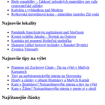
Biele espadrilky – ľahkosť prírodných materiálov pre vaše
cestovateľské zážitky
Kalvária s vyhliadkou nad Modrou
Rojkovská travertínová kopa – minerálne jazierko Zlá voda
Najnovšie lokality
Pamätník francúzskym partizánom nad Strečnom
Kostol svätého Jakuba – Štvrtok na Ostrove
Kaplnka pri prameni Hoštečná studnička
Skanzen ťažkej bojovej techniky v Banskej Bystrici
Zvonica Vinosady
Najnovšie tipy na výlet
Pramene pri Zochovej Chate - Tip na výlet v Malých
Karpatoch
Tipy na najfotogenickejšie miesta na Slovensku
Hrady a zámky v oblasti Bratislavy a Malých Karpát
Kam v Bratislave? Najzaujímavejšie miesta a tipy na výlet
Kam v Žiline? Najzaujímavejšie miesta v meste aj v okolí
Najčítanejšie články