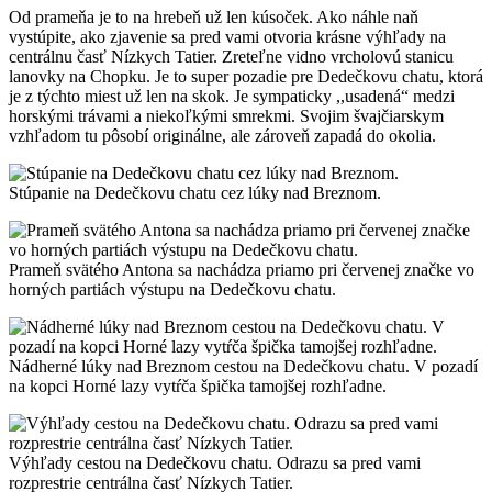
Od prameňa je to na hrebeň už len kúsoček. Ako náhle naň
vystúpite, ako zjavenie sa pred vami otvoria krásne výhľady na
centrálnu časť Nízkych Tatier. Zreteľne vidno vrcholovú stanicu
lanovky na Chopku. Je to super pozadie pre Dedečkovu chatu, ktorá
je z týchto miest už len na skok. Je sympaticky ,,usadená“ medzi
horskými trávami a niekoľkými smrekmi. Svojim švajčiarskym
vzhľadom tu pôsobí originálne, ale zároveň zapadá do okolia.
Stúpanie na Dedečkovu chatu cez lúky nad Breznom.
Prameň svätého Antona sa nachádza priamo pri červenej značke vo
horných partiách výstupu na Dedečkovu chatu.
Nádherné lúky nad Breznom cestou na Dedečkovu chatu. V pozadí
na kopci Horné lazy vytŕča špička tamojšej rozhľadne.
Výhľady cestou na Dedečkovu chatu. Odrazu sa pred vami
rozprestrie centrálna časť Nízkych Tatier.