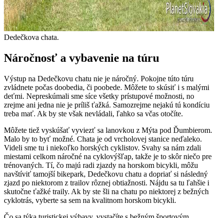
Dedečkova chata.
Náročnosť a vybavenie na túru
Výstup na Dedečkovu chatu nie je náročný. Pokojne túto túru
zvládnete počas doobedia, či poobede. Môžete to skúsiť i s malými
deťmi. Nepreskúmali sme síce všetky prístupové možnosti, no
zrejme ani jedna nie je príliš ťažká. Samozrejme nejakú tú kondíciu
treba mať. Ak by ste však nevládali, ľahko sa včas otočíte.
Môžete tiež vyskúšať vyviezť sa lanovkou z Mýta pod Ďumbierom.
Malo by to byť možné. Chata je od vrcholovej stanice neďaleko.
Videli sme tu i niekoľko horských cyklistov. Svahy sa nám zdali
miestami celkom náročné na cyklovýšľap, takže je to skôr niečo pre
trénovaných. Tí, čo majú radi zjazdy na horskom bicykli, môžu
navštíviť tamojší bikepark, Dedečkovu chatu a dopriať si následný
zjazd po niektorom z trailov rôznej obtiažnosti. Nájdu sa tu ľahšie i
skutočne ťažké traily. Ak by ste šli na chatu po niektorej z bežných
cyklotrás, vyberte sa sem na kvalitnom horskom bicykli.
Čo sa týka turistickej výbavy, vystačíte s bežným športovým