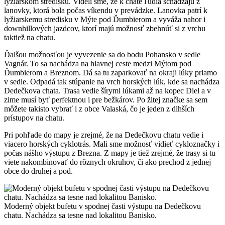
lyžiarskom stredisku. Videli sme, že k chate ľudia schádzajú z
lanovky, ktorá bola počas víkendu v prevádzke. Lanovka patrí k
lyžiarskemu stredisku v Mýte pod Ďumbierom a vyváža nahor i
downhillových jazdcov, ktorí majú možnosť zbehnúť si z vrchu
taktiež na chatu.
Ďalšou možnosťou je vyvezenie sa do bodu Pohansko v sedle
Vagnár. To sa nachádza na hlavnej ceste medzi Mýtom pod
Ďumbierom a Breznom. Dá sa tu zaparkovať na okraji lúky priamo
v sedle. Odpadá tak stúpanie na vrch horských lúk, kde sa nachádza
Dedečkova chata. Trasa vedie šírymi lúkami až na kopec Diel a v
zime musí byť perfektnou i pre bežkárov. Po žltej značke sa sem
môžete takisto vybrať i z obce Valaská, čo je jeden z dlhších
prístupov na chatu.
Pri pohľade do mapy je zrejmé, že na Dedečkovu chatu vedie i
viacero horských cyklotrás. Mali sme možnosť vidieť cykloznačky i
počas nášho výstupu z Brezna. Z mapy je tiež zrejmé, že trasy si tu
viete nakombinovať do rôznych okruhov, či ako prechod z jednej
obce do druhej a pod.
Moderný objekt bufetu v spodnej časti výstupu na Dedečkovu
chatu. Nachádza sa tesne nad lokalitou Banisko.