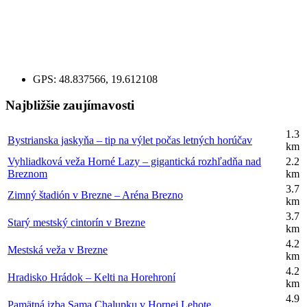
GPS:
48.837566, 19.612108
Najbližšie zaujímavosti
1.3
Bystrianska jaskyňa – tip na výlet počas letných horúčav
km
Vyhliadková veža Horné Lazy – gigantická rozhľadňa nad
2.2
Breznom
km
3.7
Zimný štadión v Brezne – Aréna Brezno
km
3.7
Starý mestský cintorín v Brezne
km
4.2
Mestská veža v Brezne
km
4.2
Hradisko Hrádok – Kelti na Horehroní
km
4.9
Pamätná izba Sama Chalupku v Hornej Lehote