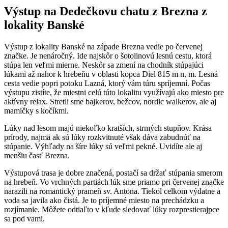
Výstup na Dedečkovu chatu z Brezna z
lokality Banské
Výstup z lokality Banské na západe Brezna vedie po červenej
značke. Je nenáročný. Ide najskôr o šotolinovú lesnú cestu, ktorá
stúpa len veľmi mierne. Neskôr sa zmení na chodník stúpajúci
lúkami až nahor k hrebeňu v oblasti kopca Diel 815 m n. m. Lesná
cesta vedie popri potoku Lazná, ktorý vám túru spríjemní. Počas
výstupu zistíte, že miestni celú túto lokalitu využívajú ako miesto pre
aktívny relax. Stretli sme bajkerov, bežcov, nordic walkerov, ale aj
mamičky s kočíkmi.
Lúky nad lesom majú niekoľko kratších, strmých stupňov. Krása
prírody, najmä ak sú lúky rozkvitnuté však dáva zabudnúť na
stúpanie. Výhľady na šíre lúky sú veľmi pekné. Uvidíte ale aj
menšiu časť Brezna.
Výstupová trasa je dobre značená, postačí sa držať stúpania smerom
na hrebeň. Vo vrchných partiách lúk sme priamo pri červenej značke
narazili na romantický prameň sv. Antona. Tiekol celkom výdatne a
voda sa javila ako čistá. Je to príjemné miesto na prechádzku a
rozjímanie. Môžete odtiaľto v kľude sledovať lúky rozprestierajpce
sa pod vami.