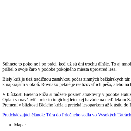
Stihnete to pokojne i po práci, keď už sú dni trochu dlhšie. To aj mn
prišiel o svoje čaro v podobe pokojného miesta uprostred lesa.
Biely kríž je tiež tradičnou zastávkou počas zimných bežkárskych túr.
k najkrajším v okolí. Rovnako pekné je realizovať ich pešo, alebo na b
V blízkosti Bieleho kríža si môžete pozrieť atraktivity v podobe Ha
Oplatí sa navštíviť i miesto tragickej leteckej havárie na neďalekom
Premení v blízkosti Bieleho kríža a preteká lesoparkom až k ústiu do
Predchádzajúci článok: Túra do Priečneho sedla vo Vysokých Tatrác
Mapa: