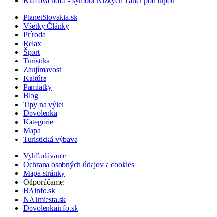
Kráľova hoľa - symbol Nízkych Tatier pod lupou
PlanetSlovakia.sk
Všetky Články
Príroda
Relax
Šport
Turistika
Zaujímavosti
Kultúra
Pamiatky
Blog
Tipy na výlet
Dovolenka
Kategórie
Mapa
Turistická výbava
Vyhľadávanie
Ochrana osobných údajov a cookies
Mapa stránky
Odporúčame:
BAinfo.sk
NAJmiesta.sk
Dovolenkainfo.sk