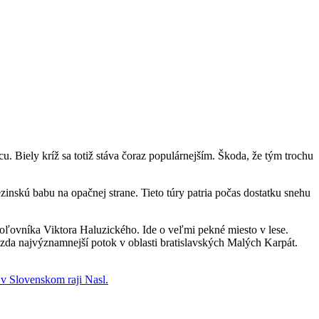
u. Biely kríž sa totiž stáva čoraz populárnejším. Škoda, že tým trochu
zinskú babu na opačnej strane. Tieto túry patria počas dostatku snehu
oľovníka Viktora Haluzického. Ide o veľmi pekné miesto v lese.
azda najvýznamnejší potok v oblasti bratislavských Malých Karpát.
 v Slovenskom raji
Nasl.