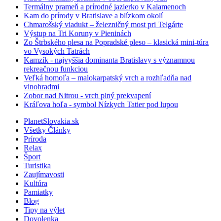
Termálny prameň a prírodné jazierko v Kalamenoch
Kam do prírody v Bratislave a blízkom okolí
Chmarošský viadukt – železničný most pri Telgárte
Výstup na Tri Koruny v Pieninách
Zo Štrbského plesa na Popradské pleso – klasická mini-túra
vo Vysokých Tatrách
Kamzík - najvyššia dominanta Bratislavy s významnou
rekreačnou funkciou
Veľká homoľa – malokarpatský vrch a rozhľadňa nad
vinohradmi
Zobor nad Nitrou - vrch plný prekvapení
Kráľova hoľa - symbol Nízkych Tatier pod lupou
PlanetSlovakia.sk
Všetky Články
Príroda
Relax
Šport
Turistika
Zaujímavosti
Kultúra
Pamiatky
Blog
Tipy na výlet
Dovolenka