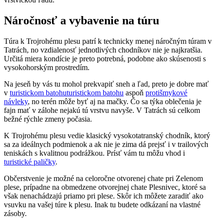
Náročnosť a vybavenie na túru
Túra k Trojrohému plesu patrí k technicky menej náročným túram v
Tatrách, no vzdialenosť jednotlivých chodníkov nie je najkratšia.
Určitá miera kondície je preto potrebná, podobne ako skúsenosti s
vysokohorským prostredím.
Na jeseň by vás tu mohol prekvapiť sneh a ľad, preto je dobre mať
v
turistickom batohuturistickom batohu
aspoň
protišmykové
návleky
, no terén môže byť aj na mačky. Čo sa týka oblečenia je
fajn mať v zálohe nejakú tú vrstvu navyše. V Tatrách sú celkom
bežné rýchle zmeny počasia.
K Trojrohému plesu vedie klasický vysokotatranský chodník, ktorý
sa za ideálnych podmienok a ak nie je zima dá prejsť i v trailových
teniskách s kvalitnou podrážkou. Prísť vám tu môžu vhod i
turistické paličky
.
Občerstvenie je možné na celoročne otvorenej chate pri Zelenom
plese, prípadne na obmedzene otvorejnej chate Plesnivec, ktoré sa
však nenachádzajú priamo pri plese. Skôr ich môžete zaradiť ako
vsuvku na vašej túre k plesu. Inak tu budete odkázaní na vlastné
zásoby.