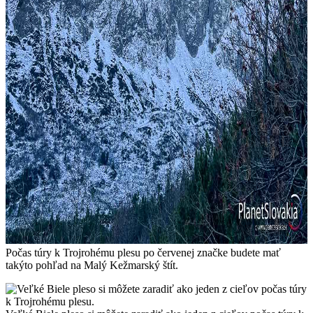
Počas túry k Trojrohému plesu po červenej značke budete mať
takýto pohľad na Malý Kežmarský štít.