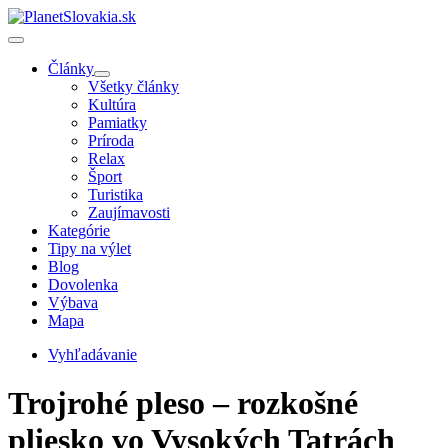
Články
Všetky články
Kultúra
Pamiatky
Príroda
Relax
Šport
Turistika
Zaujímavosti
Kategórie
Tipy na výlet
Blog
Dovolenka
Výbava
Mapa
Vyhľadávanie
Trojrohé pleso – rozkošné
pliesko vo Vysokých Tatrách