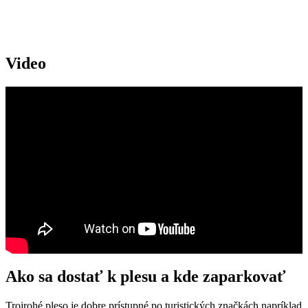
Video
Ako sa dostať k plesu a kde zaparkovať
Trojrohé pleso je dobre prístupné po turistických značkách napríklad