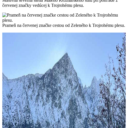
Masívna severná stena Malého Kežmarského štítu pri pohľade z
červenej značky vedúcej k Trojrohému plesu.
Prameň na červenej značke cestou od Zeleného k Trojrohému plesu.