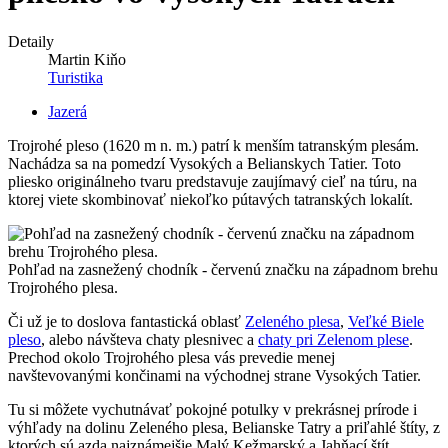
Detaily
Martin Kiňo
Turistika
Jazerá
Trojrohé pleso (1620 m n. m.) patrí k menším tatranským plesám.
Nachádza sa na pomedzí Vysokých a Belianskych Tatier. Toto
pliesko originálneho tvaru predstavuje zaujímavý cieľ na túru, na
ktorej viete skombinovať niekoľko pútavých tatranských lokalít.
Pohľad na zasnežený chodník - červenú značku na západnom brehu
Trojrohého plesa.
Či už je to doslova fantastická oblasť
Zeleného plesa
,
Veľké Biele
pleso
, alebo návšteva chaty plesnivec a
chaty pri Zelenom plese
.
Prechod okolo Trojrohého plesa vás prevedie menej
navštevovanými končinami na východnej strane Vysokých Tatier.
Tu si môžete vychutnávať pokojné potulky v prekrásnej prírode i
výhľady na dolinu Zeleného plesa, Belianske Tatry a priľahlé štíty, z
ktorých sú azda najznámejšie Malý Kežmarský a Jahňací štít.