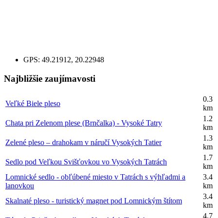
GPS:
49.21912, 20.22948
Najbližšie zaujímavosti
0.3
Veľké Biele pleso
km
1.2
Chata pri Zelenom plese (Brnčalka) - Vysoké Tatry
km
1.3
Zelené pleso – drahokam v náručí Vysokých Tatier
km
1.7
Sedlo pod Veľkou Svišťovkou vo Vysokých Tatrách
km
Lomnické sedlo - obľúbené miesto v Tatrách s výhľadmi a
3.4
lanovkou
km
3.4
Skalnaté pleso - turistický magnet pod Lomnickým štítom
km
4.7