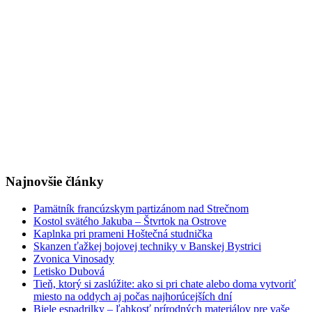
Najnovšie články
Pamätník francúzskym partizánom nad Strečnom
Kostol svätého Jakuba – Štvrtok na Ostrove
Kaplnka pri prameni Hoštečná studnička
Skanzen ťažkej bojovej techniky v Banskej Bystrici
Zvonica Vinosady
Letisko Dubová
Tieň, ktorý si zaslúžite: ako si pri chate alebo doma vytvoriť
miesto na oddych aj počas najhorúcejších dní
Biele espadrilky – ľahkosť prírodných materiálov pre vaše