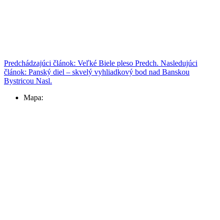
Predchádzajúci článok: Veľké Biele pleso
Predch.
Nasledujúci
článok: Panský diel – skvelý vyhliadkový bod nad Banskou
Bystricou
Nasl.
Mapa: