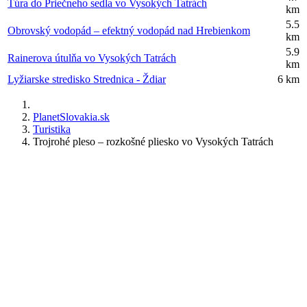
Túra do Priečneho sedla vo Vysokých Tatrách
km
5.5
Obrovský vodopád – efektný vodopád nad Hrebienkom
km
5.9
Rainerova útulňa vo Vysokých Tatrách
km
Lyžiarske stredisko Strednica - Ždiar
6 km
PlanetSlovakia.sk
Turistika
Trojrohé pleso – rozkošné pliesko vo Vysokých Tatrách