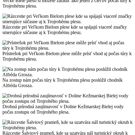
Veľké Biele pleso si môžete zaradiť ako jeden z cieľov počas túry k
Trojrohému plesu.
Rázcestie pri Veľkom Bielom plese kde sa spájajú viaceré značky
smerujúce súčasne aj k Trojrohému plesu.
Prístrešok pri Veľkom Bielom plese môže prísť vhod aj počas túry k
Trojrohému plesu.
Na zostup nám počas túry k Trojrohému plesu poslúžil chodník
Alfréda Grosza.
Drobná prírodná zaujímavosť v Doline Kežmarskej Bielej vody
počas zostupu od Trojrohého plesa.
Rázcestie Šalviový prameň, kde sa uzatvára náš turistický okruh k