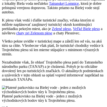
z lokality Biela voda neďaleko
Tatranskej Lomnice
, ktorá je dobre
prístupná verejnou dopravou. Takisto priamo na Bielej vode stojí
autobus.
K plesu však vedú i ďalšie turistické značky, vďaka ktorým si
môžete naplánovať zaujímavý turistický okruh kombinujúci
prehliadku pekným miest, ako je
Zelené pleso
,
Veľké Biele pleso
a
návštevu
chaty pri Zelenom plese
a chaty Plesnivec.
Všetko pekne uvidíte v turistickej mape a záleží len od vás, na akú
túru sa cítite. Všeobecne však platí, že turistické chodníky vedúce k
Trojrohému plesu sú len mierne stúpajúce s minimom výrazných
strmín.
Nezabudnite však, že oblasť Trojrohého plesa patrí do Tatranského
národného parku (TANAP) a je chránená. Pohyb je tu oficiálne
dovolený len po turistických značkách. O aktuálnych podmienkach
a uzáverách v tejto oblasti sa oplatí vopred informovať napríklad na
stránkach TANAPu.
Platené parkovisko na Bielej vode - jeden z možných
východiskových bodov túry k Trojrohému plesu.