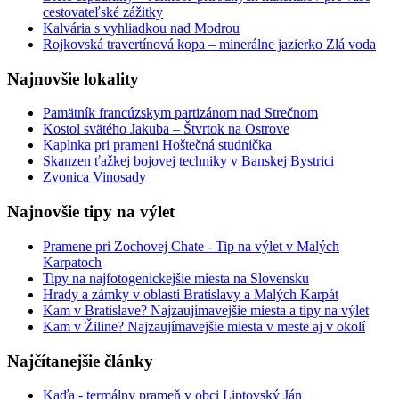
cestovateľské zážitky
Kalvária s vyhliadkou nad Modrou
Rojkovská travertínová kopa – minerálne jazierko Zlá voda
Najnovšie lokality
Pamätník francúzskym partizánom nad Strečnom
Kostol svätého Jakuba – Štvrtok na Ostrove
Kaplnka pri prameni Hoštečná studnička
Skanzen ťažkej bojovej techniky v Banskej Bystrici
Zvonica Vinosady
Najnovšie tipy na výlet
Pramene pri Zochovej Chate - Tip na výlet v Malých
Karpatoch
Tipy na najfotogenickejšie miesta na Slovensku
Hrady a zámky v oblasti Bratislavy a Malých Karpát
Kam v Bratislave? Najzaujímavejšie miesta a tipy na výlet
Kam v Žiline? Najzaujímavejšie miesta v meste aj v okolí
Najčítanejšie články
Kaďa - termálny prameň v obci Liptovský Ján