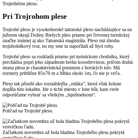
Trojrohému plesu.
Pri Trojrohom plese
Trojrohé pleso je vysokohorské tatranské pleso nachádzajúce sa na
južnom okraji Doliny Bielych plies priamo pri červenej turistickej
značke známej aj ako Tatranská magistrála. Pleso má zhruba
trojuholníkový tvar, no my sme tu napočítali až štyri rohy.
Trojrohé pleso sa rozkladá priamo pri turistickom chodníku, ktorý
prechádza popri jeho západnom brehu kosodrevinou, pričom druhá
strana plesa je charakteristická porastom z horských tráv. Má
rozmery približne 85x70 m a hĺbku okolo 1m, čo nie je veľa.
Pleso tak pôsobí ako rozsiahlejšia ,,mláka“, ktorá však krásne
dopĺňa túto lokalitu. Ide o tiché miesto v lone hôr, kam vrele
odporúčame vybrať sa všetkým ,,fajnšmekrom“.
Pohľad na Trojrohé pleso.
Začiatkom novembra už bola hladina Trojrohého plesa pokrytá
vrstvičkou ľadu.