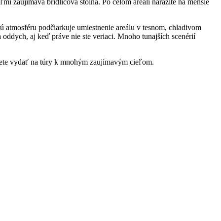
ľmi zaujímavá bridlicová štôlňa. Po celom areáli narazíte na menšie
ovú atmosféru podčiarkuje umiestnenie areálu v tesnom, chladivom
oddych, aj keď práve nie ste veriaci. Mnoho tunajších scenérií
 môžete vydať na túry k mnohým zaujímavým cieľom.