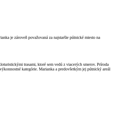
ianka je zároveň považovaná za najstaršie pútnické miesto na
oturistickými trasami, ktoré sem vedú z viacerých smerov. Príroda
výkonnostné kategórie. Marianka a predovšetkým jej pútnický areál