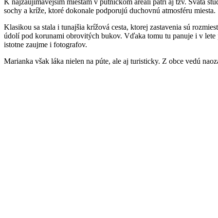
K najzaujímavejším miestam v pútnickom areáli patrí aj tzv. Svätá st
sochy a kríže, ktoré dokonale podporujú duchovnú atmosféru miesta.
Klasikou sa stala i tunajšia krížová cesta, ktorej zastavenia sú roz
údolí pod korunami obrovitých bukov. Vďaka tomu tu panuje i v lete p
istotne zaujme i fotografov.
Marianka však láka nielen na púte, ale aj turisticky. Z obce vedú na