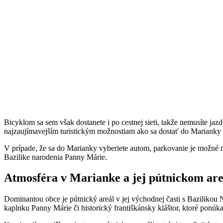
Bicyklom sa sem však dostanete i po cestnej sieti, takže nemusíte ja
najzaujímavejším turistickým možnostiam ako sa dostať do Marianky p
V prípade, že sa do Marianky vyberiete autom, parkovanie je možné na
Bazilike narodenia Panny Márie.
Atmosféra v Marianke a jej pútnickom are
Dominantou obce je pútnický areál v jej východnej časti s Bazilikou 
kaplnku Panny Márie či historický františkánsky kláštor, ktoré ponúk