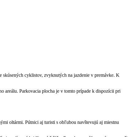
 pre skúsených cyklistov, zvyknutých na jazdenie v premávke. K
 areálu. Parkovacia plocha je v tomto prípade k dispozícii pri
i oltármi. Pútnici aj turisti s obľubou navštevujú aj miestnu