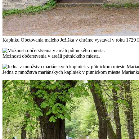
Kaplnku Obetovania malého Ježiška v chráme vystaval v roku 1729 F
Možnosti občerstvenia v areáli pútnického miesta.
Jedna z množstva mariánskych kaplniek v pútnickom mieste Mariank