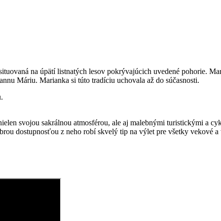
ituovaná na úpätí listnatých lesov pokrývajúcich uvedené pohorie. Mar
Pannu Máriu. Marianka si túto tradíciu uchovala až do súčasnosti.
en svojou sakrálnou atmosférou, ale aj malebnými turistickými a cykl
rou dostupnosťou z neho robí skvelý tip na výlet pre všetky vekové a 