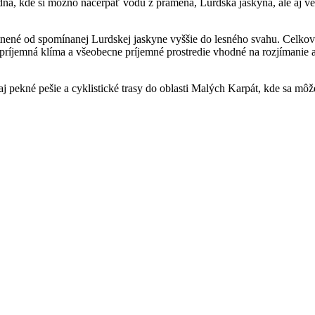
udňa, kde si možno načerpať vodu z prameňa, Lurdská jaskyňa, ale aj ve
miestnené od spomínanej Lurdskej jaskyne vyššie do lesného svahu. Celk
ríjemná klíma a všeobecne príjemné prostredie vhodné na rozjímanie a 
ozaj pekné pešie a cyklistické trasy do oblasti Malých Karpát, kde sa