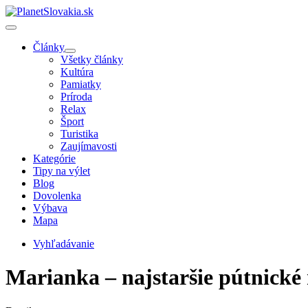
Články
Všetky články
Kultúra
Pamiatky
Príroda
Relax
Šport
Turistika
Zaujímavosti
Kategórie
Tipy na výlet
Blog
Dovolenka
Výbava
Mapa
Vyhľadávanie
Marianka – najstaršie pútnické