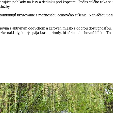
rujúce pohľady na lesy a dedinku pod kopcami. Počas celého roka sa 
služby.
ne kombinujú ubytovanie s možnosťou celkového stíšenia. Najväčšou ud
duchovna s aktívnym oddychom a zároveň miesto s dobrou dostupnosťou.
e náklady, ktorý spája krásu prírody, históriu a duchovnú hĺbku. To sv