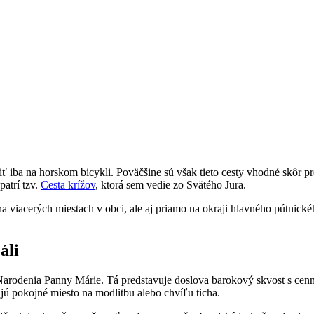
zdiť iba na horskom bicykli. Poväčšine sú však tieto cesty vhodné skôr
atrí tzv.
Cesta krížov
, ktorá sem vedie zo Svätého Jura.
 viacerých miestach v obci, ale aj priamo na okraji hlavného pútnického
áli
Narodenia Panny Márie. Tá predstavuje doslova barokový skvost s cenným
ajú pokojné miesto na modlitbu alebo chvíľu ticha.