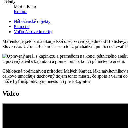
Detaily
Martin Kiňo
Kultúra
Náboženské objekty
Pramene
Voľnočasové lokality
Marianka je pekná malokarpatská obec severozápadne od Bratislavy, s
Slovensku. Už od 14. storočia sem totiž prichádzali pútnici uctievať 
Upravený areál s kaplnkou a prameňom na konci pútnického areálu.
Obklopená podmanivou prírodou Malých Karpát, láka návštevníkov niel
celkovo umocňuje duchovný dojem tohto miesta, čo spolu s veľmi dob
môže byť inšpiratívnym miestom i pre fotografov.
Video