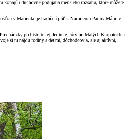
tu konajú i duchovné podujatia menšieho rozsahu, ktoré môžete
alosťou v Marienke je tradičná púť k Narodeniu Panny Márie v
 Prechádzky po historickej dedinke, túry po Malých Karpatoch a
oje si tu nájdu rodiny s deťmi, dôchodcovia, ale aj aktívni,