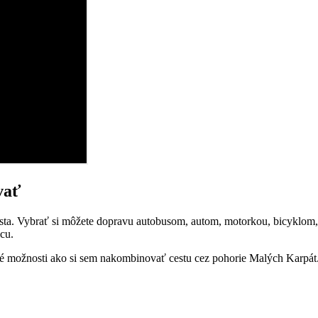
vať
ta. Vybrať si môžete dopravu autobusom, autom, motorkou, bicyklom, 
icu.
oké možnosti ako si sem nakombinovať cestu cez pohorie Malých Karpát.