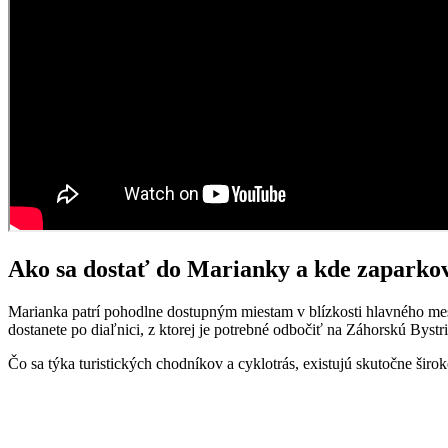
Ako sa dostať do Marianky a kde zaparko
Marianka patrí pohodlne dostupným miestam v blízkosti hlavného mes
dostanete po diaľnici, z ktorej je potrebné odbočiť na Záhorskú Bystr
Čo sa týka turistických chodníkov a cyklotrás, existujú skutočne šir