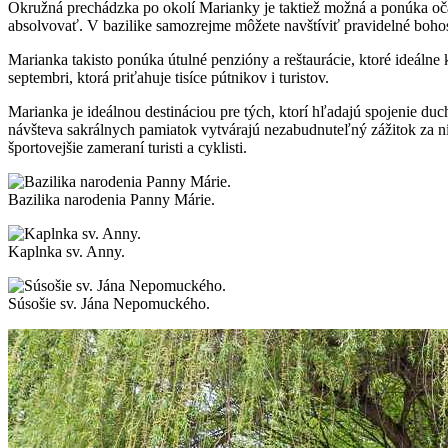
Okružná prechádzka po okolí Marianky je taktiež možná a ponúka oča
absolvovať. V bazilike samozrejme môžete navštíviť pravidelné boho
Marianka takisto ponúka útulné penzióny a reštaurácie, ktoré ideál
septembri, ktorá priťahuje tisíce pútnikov i turistov.
Marianka je ideálnou destináciou pre tých, ktorí hľadajú spojenie 
návšteva sakrálnych pamiatok vytvárajú nezabudnuteľný zážitok za nízk
športovejšie zameraní turisti a cyklisti.
Bazilika narodenia Panny Márie.
Kaplnka sv. Anny.
Súsošie sv. Jána Nepomuckého.