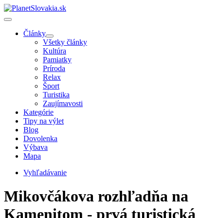
Články
Všetky články
Kultúra
Pamiatky
Príroda
Relax
Šport
Turistika
Zaujímavosti
Kategórie
Tipy na výlet
Blog
Dovolenka
Výbava
Mapa
Vyhľadávanie
Mikovčákova rozhľadňa na
Kamenitom - prvá turistická