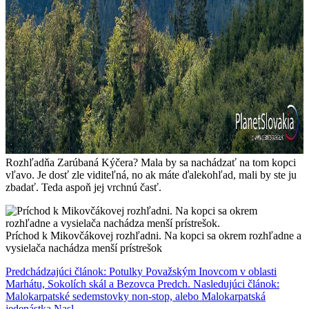
Rozhľadňa Zarúbaná Kýčera? Mala by sa nachádzať na tom kopci
vľavo. Je dosť zle viditeľná, no ak máte ďalekohľad, mali by ste ju
zbadať. Teda aspoň jej vrchnú časť.
Príchod k Mikovčákovej rozhľadni. Na kopci sa okrem rozhľadne a
vysielača nachádza menší prístrešok
Predchádzajúci článok: Potulky Považským Inovcom v oblasti
Marhátu, Sokolích skál a Bezovca
Predch.
Nasledujúci článok:
Malokarpatské sedemstovky non-stop, alebo Malokarpatská
jedenástka
Nasl.