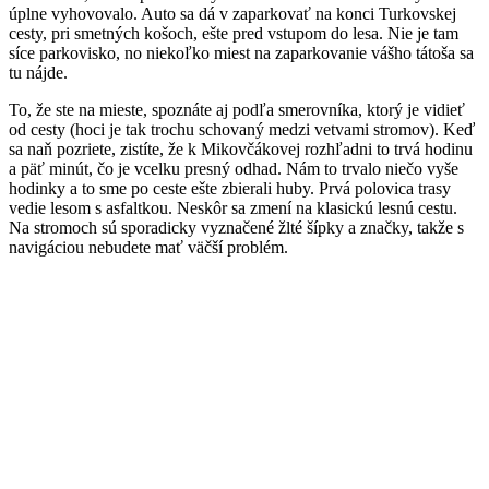
úplne vyhovovalo. Auto sa dá v zaparkovať na konci Turkovskej
cesty, pri smetných košoch, ešte pred vstupom do lesa. Nie je tam
síce parkovisko, no niekoľko miest na zaparkovanie vášho tátoša sa
tu nájde.
To, že ste na mieste, spoznáte aj podľa smerovníka, ktorý je vidieť
od cesty (hoci je tak trochu schovaný medzi vetvami stromov). Keď
sa naň pozriete, zistíte, že k Mikovčákovej rozhľadni to trvá hodinu
a päť minút, čo je vcelku presný odhad. Nám to trvalo niečo vyše
hodinky a to sme po ceste ešte zbierali huby. Prvá polovica trasy
vedie lesom s asfaltkou. Neskôr sa zmení na klasickú lesnú cestu.
Na stromoch sú sporadicky vyznačené žlté šípky a značky, takže s
navigáciou nebudete mať väčší problém.