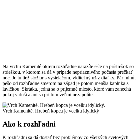
Na vrchu Kamenité okrem rozhľadne narazíte ešte na prístrešok so
strieškou, v ktorom sa dá v prípade nepriaznivého počasia prečkať
noc. Je tu tiež stožiar s vysielačom, viditeľný už z diaľky. Pár minút
pešo od rozhľadne smerom na západ je potom menšia kaplnka s
lavičkou. Skrátka, jedná sa o príjemné miesto, ktoré vám zanechá
pokoj v duši a ani sa pri tom veľmi nezapotíte.
Vrch Kamenité. Hrebeň kopca je vcelku idylický
Ako k rozhľadni
K rozhľadni sa dá dostať bez problémov zo všetkých svetových