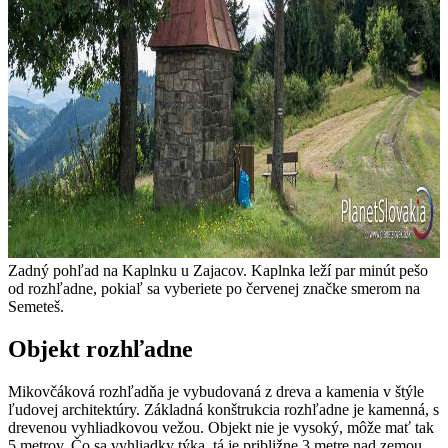
Zadný pohľad na Kaplnku u Zajacov. Kaplnka leží par minút pešo
od rozhľadne, pokiaľ sa vyberiete po červenej značke smerom na
Semeteš.
Objekt rozhľadne
Mikovčáková rozhľadňa je vybudovaná z dreva a kamenia v štýle
ľudovej architektúry. Základná konštrukcia rozhľadne je kamenná, s
drevenou vyhliadkovou vežou. Objekt nie je vysoký, môže mať tak
5 metrov. Čo sa vyhliadky týka, tá je približne 3 metre nad zemou.