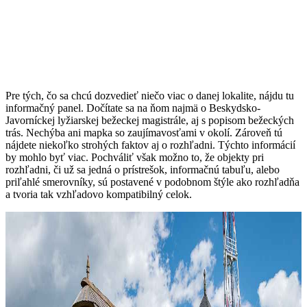
Pre tých, čo sa chcú dozvedieť niečo viac o danej lokalite, nájdu tu
informačný panel. Dočítate sa na ňom najmä o Beskydsko-
Javorníckej lyžiarskej bežeckej magistrále, aj s popisom bežeckých
trás. Nechýba ani mapka so zaujímavosťami v okolí. Zároveň tú
nájdete niekoľko strohých faktov aj o rozhľadni. Týchto informácií
by mohlo byť viac. Pochváliť však možno to, že objekty pri
rozhľadni, či už sa jedná o prístrešok, informačnú tabuľu, alebo
priľahlé smerovníky, sú postavené v podobnom štýle ako rozhľadňa
a tvoria tak vzhľadovo kompatibilný celok.