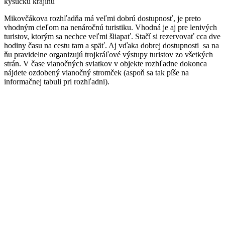
kysuckú krajinu
Mikovčákova rozhľadňa má veľmi dobrú dostupnosť, je preto
vhodným cieľom na nenáročnú turistiku. Vhodná je aj pre lenivých
turistov, ktorým sa nechce veľmi šliapať. Stačí si rezervovať cca dve
hodiny času na cestu tam a späť. Aj vďaka dobrej dostupnosti sa na
ňu pravidelne organizujú trojkráľové výstupy turistov zo všetkých
strán. V čase vianočných sviatkov v objekte rozhľadne dokonca
nájdete ozdobený vianočný stromček (aspoň sa tak píše na
informačnej tabuli pri rozhľadni).