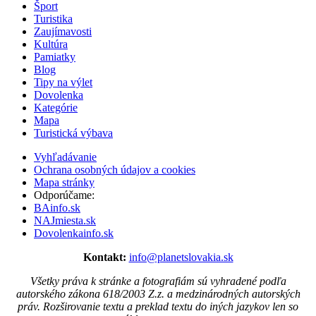
Šport
Turistika
Zaujímavosti
Kultúra
Pamiatky
Blog
Tipy na výlet
Dovolenka
Kategórie
Mapa
Turistická výbava
Vyhľadávanie
Ochrana osobných údajov a cookies
Mapa stránky
Odporúčame:
BAinfo.sk
NAJmiesta.sk
Dovolenkainfo.sk
Kontakt:
info@planetslovakia.sk
Všetky práva k stránke a fotografiám sú vyhradené podľa
autorského zákona 618/2003 Z.z. a medzinárodných autorských
práv. Rozširovanie textu a preklad textu do iných jazykov len so