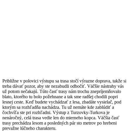
Približne v polovici výstupu sa trasa stočí výrazne doprava, takže si
treba dávať pozor, aby ste nezabudli odbočiť. Väčšie nástrahy vás
už potom nečakajú. Túto časť trasy nám trochu znepríjemňovalo
blato, ktorého tu bolo požehnane a tak sme radšej chodili popri
lesnej ceste. Keď budete vychádzať z lesa, zbadáte vysielač, pod
ktorým sa rozhľadňa nachádza. Tu už nemáte kde zablúdiť a
čochvíľa ste pri rozhľadni. Výstup z Turzovky-Turkova je
nenáročný, celá trasa vedie len do mierneho kopca. Väčšia časť
trasy prechádza lesom a posledných pár sto metrov po hrebeni
prevažne lúčneho charakteru.