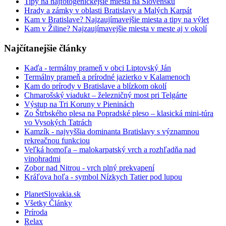
Tipy na najfotogenickejšie miesta na Slovensku
Hrady a zámky v oblasti Bratislavy a Malých Karpát
Kam v Bratislave? Najzaujímavejšie miesta a tipy na výlet
Kam v Žiline? Najzaujímavejšie miesta v meste aj v okolí
Najčítanejšie články
Kaďa - termálny prameň v obci Liptovský Ján
Termálny prameň a prírodné jazierko v Kalamenoch
Kam do prírody v Bratislave a blízkom okolí
Chmarošský viadukt – železničný most pri Telgárte
Výstup na Tri Koruny v Pieninách
Zo Štrbského plesa na Popradské pleso – klasická mini-túra
vo Vysokých Tatrách
Kamzík - najvyššia dominanta Bratislavy s významnou
rekreačnou funkciou
Veľká homoľa – malokarpatský vrch a rozhľadňa nad
vinohradmi
Zobor nad Nitrou - vrch plný prekvapení
Kráľova hoľa - symbol Nízkych Tatier pod lupou
PlanetSlovakia.sk
Všetky Články
Príroda
Relax