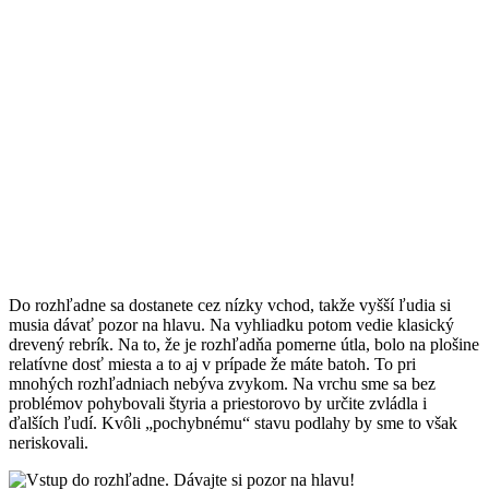
Do rozhľadne sa dostanete cez nízky vchod, takže vyšší ľudia si
musia dávať pozor na hlavu. Na vyhliadku potom vedie klasický
drevený rebrík. Na to, že je rozhľadňa pomerne útla, bolo na plošine
relatívne dosť miesta a to aj v prípade že máte batoh. To pri
mnohých rozhľadniach nebýva zvykom. Na vrchu sme sa bez
problémov pohybovali štyria a priestorovo by určite zvládla i
ďalších ľudí. Kvôli „pochybnému“ stavu podlahy by sme to však
neriskovali.