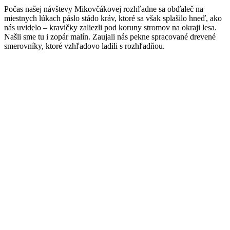
Počas našej návštevy Mikovčákovej rozhľadne sa obďaleč na
miestnych lúkach páslo stádo kráv, ktoré sa však splašilo hneď, ako
nás uvidelo – kravičky zaliezli pod koruny stromov na okraji lesa.
Našli sme tu i zopár malín. Zaujali nás pekne spracované drevené
smerovníky, ktoré vzhľadovo ladili s rozhľadňou.