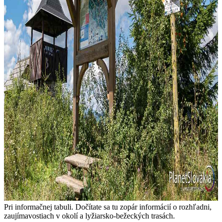
Pri informačnej tabuli. Dočítate sa tu zopár informácií o rozhľadni,
zaujímavostiach v okolí a lyžiarsko-bežeckých trasách.