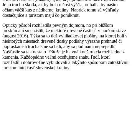
Je to trochu škoda, ak by bola o čosi vyššia, odhalila by našim
očiam väčší kus z nádhernej krajiny. Napriek tomu sú výhľady
dostačujúce a turistom majú čo ponúknuť.
Opticky pôsobí rozhľadňa pevným dojmom, no pri bližšom
preskúmaní sme zistili, že niektoré drevené časti sú v horšom stave
(august 2016). Týka sa to tiež vyhliadkovej plošiny, na ktorej boli v
niektorých miestach drevené dosky podlahy výrazne prehnuté či
popraskané a trocha sme sa báli, aby sa pod nami neprepadli.
Našťastie sa tak nestalo. Ešteže je hlavná konštrukcia rozhľadne z
kamenia. Každopádne veľmi oceňujeme snahu ľudí, ktorí
rozhľadňu dobrovoľne vybudovali a takýmto spôsobom zatraktívnili
turistom túto časť slovenskej krajiny.