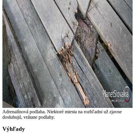
Adrenalínová podlaha. Niektoré miesta na rozhľadni už zjavne
dosluhujú, vrátane podlahy.
Výhľady