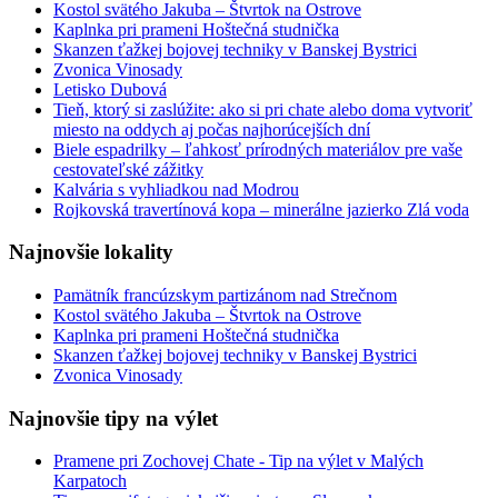
Kostol svätého Jakuba – Štvrtok na Ostrove
Kaplnka pri prameni Hoštečná studnička
Skanzen ťažkej bojovej techniky v Banskej Bystrici
Zvonica Vinosady
Letisko Dubová
Tieň, ktorý si zaslúžite: ako si pri chate alebo doma vytvoriť
miesto na oddych aj počas najhorúcejších dní
Biele espadrilky – ľahkosť prírodných materiálov pre vaše
cestovateľské zážitky
Kalvária s vyhliadkou nad Modrou
Rojkovská travertínová kopa – minerálne jazierko Zlá voda
Najnovšie lokality
Pamätník francúzskym partizánom nad Strečnom
Kostol svätého Jakuba – Štvrtok na Ostrove
Kaplnka pri prameni Hoštečná studnička
Skanzen ťažkej bojovej techniky v Banskej Bystrici
Zvonica Vinosady
Najnovšie tipy na výlet
Pramene pri Zochovej Chate - Tip na výlet v Malých
Karpatoch