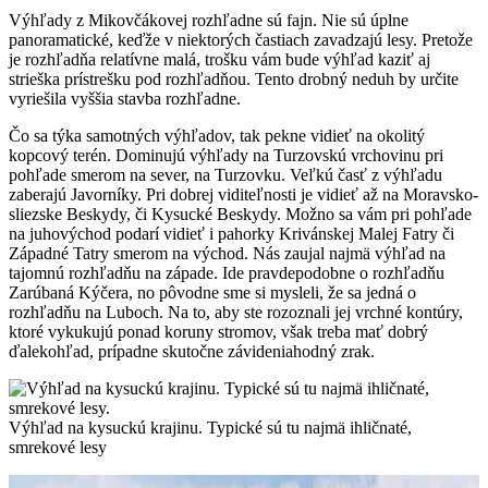
Výhľady z Mikovčákovej rozhľadne sú fajn. Nie sú úplne
panoramatické, keďže v niektorých častiach zavadzajú lesy. Pretože
je rozhľadňa relatívne malá, trošku vám bude výhľad kaziť aj
strieška prístrešku pod rozhľadňou. Tento drobný neduh by určite
vyriešila vyššia stavba rozhľadne.
Čo sa týka samotných výhľadov, tak pekne vidieť na okolitý
kopcový terén. Dominujú výhľady na Turzovskú vrchovinu pri
pohľade smerom na sever, na Turzovku. Veľkú časť z výhľadu
zaberajú Javorníky. Pri dobrej viditeľnosti je vidieť až na Moravsko-
sliezske Beskydy, či Kysucké Beskydy. Možno sa vám pri pohľade
na juhovýchod podarí vidieť i pahorky Krivánskej Malej Fatry či
Západné Tatry smerom na východ. Nás zaujal najmä výhľad na
tajomnú rozhľadňu na západe. Ide pravdepodobne o rozhľadňu
Zarúbaná Kýčera, no pôvodne sme si mysleli, že sa jedná o
rozhľadňu na Luboch. Na to, aby ste rozoznali jej vrchné kontúry,
ktoré vykukujú ponad koruny stromov, však treba mať dobrý
ďalekohľad, prípadne skutočne závideniahodný zrak.
Výhľad na kysuckú krajinu. Typické sú tu najmä ihličnaté,
smrekové lesy