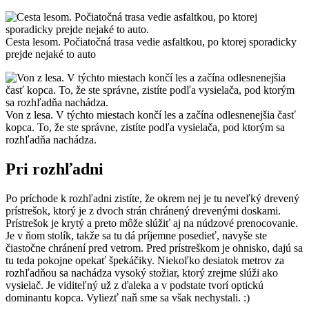
Cesta lesom. Počiatočná trasa vedie asfaltkou, po ktorej sporadicky
prejde nejaké to auto
Von z lesa. V týchto miestach končí les a začína odlesnenejšia časť
kopca. To, že ste správne, zistíte podľa vysielača, pod ktorým sa
rozhľadňa nachádza.
Pri rozhľadni
Po príchode k rozhľadni zistíte, že okrem nej je tu neveľký drevený
prístrešok, ktorý je z dvoch strán chránený drevenými doskami.
Prístrešok je krytý a preto môže slúžiť aj na núdzové prenocovanie.
Je v ňom stolík, takže sa tu dá príjemne posedieť, navyše ste
čiastočne chránení pred vetrom. Pred prístreškom je ohnisko, dajú sa
tu teda pokojne opekať špekáčiky. Niekoľko desiatok metrov za
rozhľadňou sa nachádza vysoký stožiar, ktorý zrejme slúži ako
vysielač. Je viditeľný už z ďaleka a v podstate tvorí optickú
dominantu kopca. Vyliezť naň sme sa však nechystali. :)