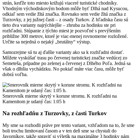
strán, keďže toto miesto križujú viaceré turistické chodníky.
Vhodným východiskovým bodom môže byť Dlhá nad Kysucou,
odkiaľ sem vedie žltá značka. Rovnako sem vedie žltá značka z
Turzovky, z jej južnej časti – z osady Turkov. Z hľadiska času sú
tieto dva varianty najrýchlejšie – zhruba za hodinku ste pri
rozhľadni. Stúpanie z týchto miest je pozvoľné s prevýšením
približne 300 metrov, ktoré je viac-menej rovnomerne rozložené.
Určite sa nejedná o nejaký „brutálny“ výstup.
Samozrejme sú tu aj ďalšie varianty ako sa k rozhľadni dostať.
Môžete vyskúšať trasu po červenej turistickej značke vedúcej zo
Semeteša, prípadne po zelenej a červenej z Dlhého Poľa. Jedná sa
však o dlhšiu vychádzku. No pokiaľ máte viac času, môže byť
dobrá voľba.
Smerovník mierne skrytý v korune stromu. K rozhľadni na
Kamenitom je udaný čas: 1:05 h
Na rozhľadňu z Turzovky, z časti Turkov
My sme sa rozhodli práve pre tento variant, vzhľadom na to, že sme
boli trochu limitovaní časom a v ten deň sme sa chystali do
Javorníkov, takže spraviť si výletík na maximálne 3 hodinky nám