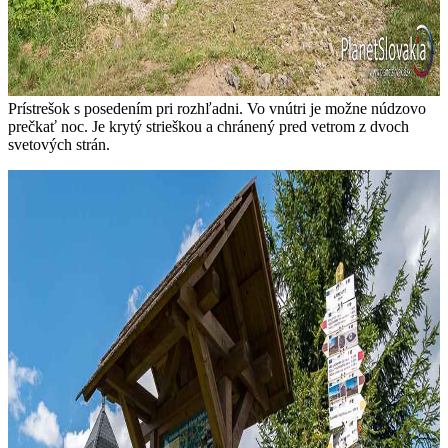
Prístrešok s posedením pri rozhľadni. Vo vnútri je možne núdzovo
prečkať noc. Je krytý strieškou a chránený pred vetrom z dvoch
svetových strán.