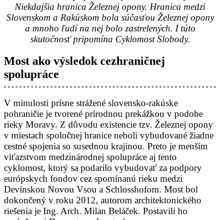
Niekdajšia hranica Železnej opony. Hranica medzi
Slovenskom a Rakúskom bola súčasťou Železnej opony
a mnoho ľudí na nej bolo zastrelených. I túto
skutočnosť pripomína Cyklomost Slobody.
Most ako výsledok cezhraničnej
spolupráce
V minulosti prísne strážené slovensko-rakúske
pohraničie je tvorené prírodnou prekážkou v podobe
rieky Moravy. Z dôvodu existencie tzv. Železnej opony
v miestach spoločnej hranice neboli vybudované žiadne
cestné spojenia so susednou krajinou. Preto je menším
víťazstvom medzinárodnej spolupráce aj tento
cyklomost, ktorý sa podarilo vybudovať za podpory
európskych fondov cez spomínanú rieku medzi
Devínskou Novou Vsou a Schlosshofom. Most bol
dokončený v roku 2012, autorom architektonického
riešenia je Ing. Arch. Milan Beláček. Postavili ho