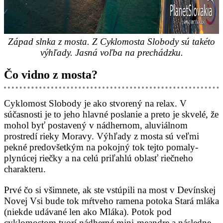
Západ slnka z mosta. Z Cyklomosta Slobody sú takéto
výhľady. Jasná voľba na prechádzku.
Čo vidno z mosta?
Cyklomost Slobody je ako stvorený na relax. V
súčasnosti je to jeho hlavné poslanie a preto je skvelé, že
mohol byť postavený v nádhernom, aluviálnom
prostredí rieky Moravy. Výhľady z mosta sú veľmi
pekné predovšetkým na pokojný tok tejto pomaly-
plynúcej riečky a na celú priľahlú oblasť riečneho
charakteru.
Prvé čo si všimnete, ak ste vstúpili na most v Devínskej
Novej Vsi bude tok mŕtveho ramena potoka Stará mláka
(niekde udávané len ako Mláka). Potok pod
cyklomostom tvorí nádherné mini-meandre a následne