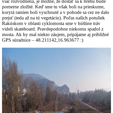
viac rozvodnená, je možné, že dostať sa k brehu bude
pomerne zložité. Keď sme tu však boli na prieskume,
korytá ramien boli vyschnuté a v pohode sa cez ne dalo
prejsť (teda až na tú vegetáciu). Počas našich potuliek
Rakúskom v oblasti cyklomosta sme v húštine tráv
videli skateboard. Pravdepodobne niekomu spadol z
mosta. Ak by mal niekto záujem, pripájame aj približné
GPS súradnice – 48.211142,16.963677 :)