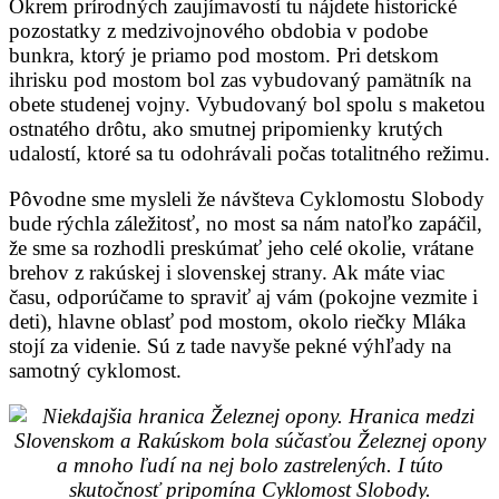
Okrem prírodných zaujímavostí tu nájdete historické
pozostatky z medzivojnového obdobia v podobe
bunkra, ktorý je priamo pod mostom. Pri detskom
ihrisku pod mostom bol zas vybudovaný pamätník na
obete studenej vojny. Vybudovaný bol spolu s maketou
ostnatého drôtu, ako smutnej pripomienky krutých
udalostí, ktoré sa tu odohrávali počas totalitného režimu.
Pôvodne sme mysleli že návšteva Cyklomostu Slobody
bude rýchla záležitosť, no most sa nám natoľko zapáčil,
že sme sa rozhodli preskúmať jeho celé okolie, vrátane
brehov z rakúskej i slovenskej strany. Ak máte viac
času, odporúčame to spraviť aj vám (pokojne vezmite i
deti), hlavne oblasť pod mostom, okolo riečky Mláka
stojí za videnie. Sú z tade navyše pekné výhľady na
samotný cyklomost.