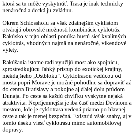
ktorá sa tu môže vyskytnúť. Trasa je inak technicky
nenáročná a decká ju zvládnu.
Okrem Schlosshofu sa však zdatnejším cyklistom
otvárajú obrovské možnosti kombinácie cyklotrás.
Rakúsko v tejto oblasti ponúka hustú sieť kvalitných
cyklotrás, vhodných najmä na nenáročné, víkendové
výlety.
Rakúšania istotne radi využijú most ako spojnicu,
sprostredkujúcu ľahký prístup do exotickej krajiny,
niekdajšieho „Ostbloku“. Cyklotrasou vedúcou od
mosta popri Morave je možné pohodlne sa dopraviť až
do centra Bratislavy a pokojne aj ďalej dolu prúdom
Dunaja. Po ceste sa každú chvíľku vyskytne nejaká
atraktivita. Nepríjemnejšia je iba časť medzi Devínom a
mestom, kde je cyklotrasa vedená priamo po hlavnej
ceste a tak je menej bezpečná. Existujú však snahy, aj v
tomto úseku viesť cyklotrasu mimo automobilovej
dopravy.