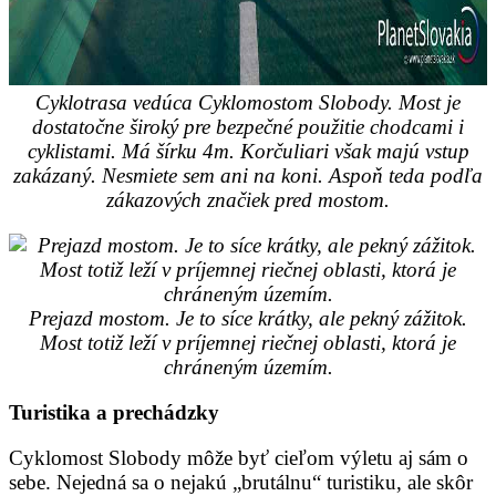
Cyklotrasa vedúca Cyklomostom Slobody. Most je
dostatočne široký pre bezpečné použitie chodcami i
cyklistami. Má šírku 4m. Korčuliari však majú vstup
zakázaný. Nesmiete sem ani na koni. Aspoň teda podľa
zákazových značiek pred mostom.
Prejazd mostom. Je to síce krátky, ale pekný zážitok.
Most totiž leží v príjemnej riečnej oblasti, ktorá je
chráneným územím.
Turistika a prechádzky
Cyklomost Slobody môže byť cieľom výletu aj sám o
sebe. Nejedná sa o nejakú „brutálnu“ turistiku, ale skôr