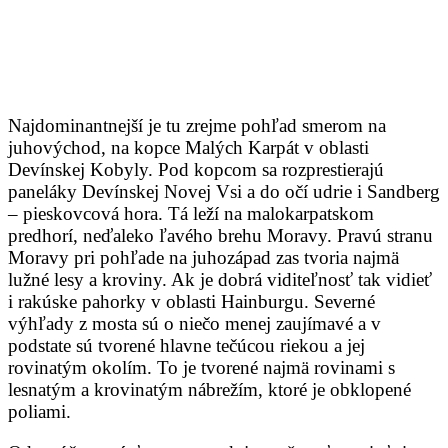
Najdominantnejší je tu zrejme pohľad smerom na
juhovýchod, na kopce Malých Karpát v oblasti
Devínskej Kobyly. Pod kopcom sa rozprestierajú
paneláky Devínskej Novej Vsi a do očí udrie i Sandberg
– pieskovcová hora. Tá leží na malokarpatskom
predhorí, neďaleko ľavého brehu Moravy. Pravú stranu
Moravy pri pohľade na juhozápad zas tvoria najmä
lužné lesy a kroviny. Ak je dobrá viditeľnosť tak vidieť
i rakúske pahorky v oblasti Hainburgu. Severné
výhľady z mosta sú o niečo menej zaujímavé a v
podstate sú tvorené hlavne tečúcou riekou a jej
rovinatým okolím. To je tvorené najmä rovinami s
lesnatým a krovinatým nábrežím, ktoré je obklopené
poliami.