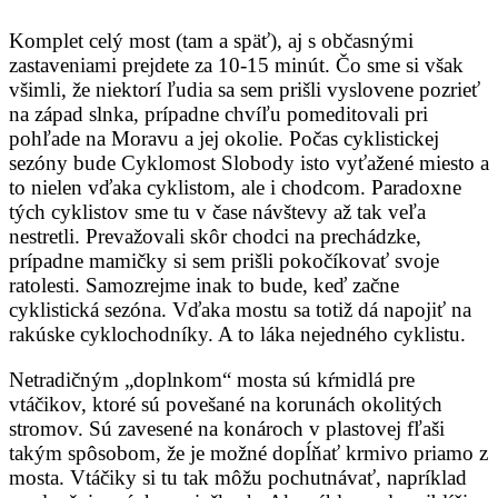
Komplet celý most (tam a späť), aj s občasnými
zastaveniami prejdete za 10-15 minút. Čo sme si však
všimli, že niektorí ľudia sa sem prišli vyslovene pozrieť
na západ slnka, prípadne chvíľu pomeditovali pri
pohľade na Moravu a jej okolie. Počas cyklistickej
sezóny bude Cyklomost Slobody isto vyťažené miesto a
to nielen vďaka cyklistom, ale i chodcom. Paradoxne
tých cyklistov sme tu v čase návštevy až tak veľa
nestretli. Prevažovali skôr chodci na prechádzke,
prípadne mamičky si sem prišli pokočíkovať svoje
ratolesti. Samozrejme inak to bude, keď začne
cyklistická sezóna. Vďaka mostu sa totiž dá napojiť na
rakúske cyklochodníky. A to láka nejedného cyklistu.
Netradičným „doplnkom“ mosta sú kŕmidlá pre
vtáčikov, ktoré sú povešané na korunách okolitých
stromov. Sú zavesené na konároch v plastovej fľaši
takým spôsobom, že je možné dopĺňať krmivo priamo z
mosta. Vtáčiky si tu tak môžu pochutnávať, napríklad