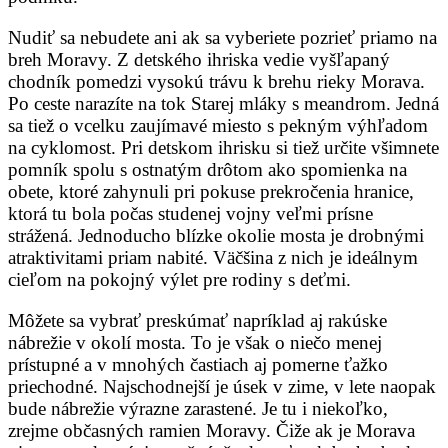
Nudiť sa nebudete ani ak sa vyberiete pozrieť priamo na
breh Moravy. Z detského ihriska vedie vyšľapaný
chodník pomedzi vysokú trávu k brehu rieky Morava.
Po ceste narazíte na tok Starej mláky s meandrom. Jedná
sa tiež o vcelku zaujímavé miesto s pekným výhľadom
na cyklomost. Pri detskom ihrisku si tiež určite všimnete
pomník spolu s ostnatým drôtom ako spomienka na
obete, ktoré zahynuli pri pokuse prekročenia hranice,
ktorá tu bola počas studenej vojny veľmi prísne
strážená. Jednoducho blízke okolie mosta je drobnými
atraktivitami priam nabité. Väčšina z nich je ideálnym
cieľom na pokojný výlet pre rodiny s deťmi.
Môžete sa vybrať preskúmať napríklad aj rakúske
nábrežie v okolí mosta. To je však o niečo menej
prístupné a v mnohých častiach aj pomerne ťažko
priechodné. Najschodnejší je úsek v zime, v lete naopak
bude nábrežie výrazne zarastené. Je tu i niekoľko,
zrejme občasných ramien Moravy. Čiže ak je Morava