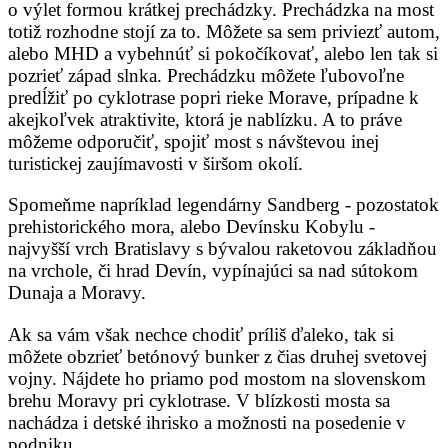
o výlet formou krátkej prechádzky. Prechádzka na most
totiž rozhodne stojí za to. Môžete sa sem priviezť autom,
alebo MHD a vybehnúť si pokočíkovať, alebo len tak si
pozrieť západ slnka. Prechádzku môžete ľubovoľne
predĺžiť po cyklotrase popri rieke Morave, prípadne k
akejkoľvek atraktivite, ktorá je nablízku. A to práve
môžeme odporučiť, spojiť most s návštevou inej
turistickej zaujímavosti v širšom okolí.
Spomeňme napríklad legendárny Sandberg - pozostatok
prehistorického mora, alebo Devínsku Kobylu -
najvyšší vrch Bratislavy s bývalou raketovou základňou
na vrchole, či hrad Devín, vypínajúci sa nad sútokom
Dunaja a Moravy.
Ak sa vám však nechce chodiť príliš ďaleko, tak si
môžete obzrieť betónový bunker z čias druhej svetovej
vojny. Nájdete ho priamo pod mostom na slovenskom
brehu Moravy pri cyklotrase. V blízkosti mosta sa
nachádza i detské ihrisko a možnosti na posedenie v
podniku.