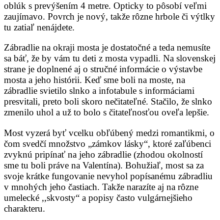
oblúk s prevýšením 4 metre. Opticky to pôsobí veľmi
zaujímavo. Povrch je nový, takže rôzne hrbole či výtlky
tu zatiaľ nenájdete.
Zábradlie na okraji mosta je dostatočné a teda nemusíte
sa báť, že by vám tu deti z mosta vypadli. Na slovenskej
strane je doplnené aj o stručné informácie o výstavbe
mosta a jeho histórii. Keď sme boli na moste, na
zábradlie svietilo slnko a infotabule s informáciami
presvitali, preto boli skoro nečitateľné. Stačilo, že slnko
zmenilo uhol a už to bolo s čitateľnosťou oveľa lepšie.
Most vyzerá byť vcelku obľúbený medzi romantikmi, o
čom svedčí množstvo „zámkov lásky“, ktoré zaľúbenci
zvyknú pripínať na jeho zábradlie (zhodou okolností
sme tu boli práve na Valentína). Bohužiaľ, most sa za
svoje krátke fungovanie nevyhol popísanému zábradliu
v mnohých jeho častiach. Takže narazíte aj na rôzne
umelecké ,,skvosty“ a popisy často vulgárnejšieho
charakteru.