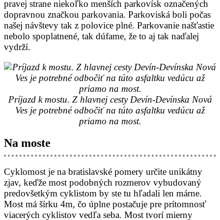
pravej strane niekoľko menších parkovísk označených
dopravnou značkou parkovania. Parkoviská boli počas
našej návštevy tak z polovice plné. Parkovanie našťastie
nebolo spoplatnené, tak dúfame, že to aj tak naďalej
vydrží.
Príjazd k mostu. Z hlavnej cesty Devín-Devínska Nová
Ves je potrebné odbočiť na túto asfaltku vedúcu až
priamo na most.
Na moste
Cyklomost je na bratislavské pomery určite unikátny
zjav, keďže most podobných rozmerov vybudovaný
predovšetkým cyklistom by ste tu hľadali len márne.
Most má šírku 4m, čo úplne postačuje pre prítomnosť
viacerých cyklistov vedľa seba. Most tvorí mierny