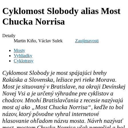
Cyklomost Slobody alias Most
Chucka Norrisa
Detaily
Martin Kiňo, Václav Sulek
Zaujímavosti
Mosty
Vyhliadky
Cyklotrasy
Cyklomost Slobody je most spájajúci brehy
Rakúska a Slovenska, ležiace pri rieke Morava.
Most je situovaný v Bratislave, na okraji Devínskej
Novej Vsi a je určený výhradne pre cyklistov a
chodcov. Mnohí Bratislavčania z recesie nazývajú
most aj ako „Most Chucka Norrisa“, keďže to bol
názov, ktorý pôvodne vyhral internetové
hlasovanie ohľadom názvu mosta. Návrh nazývať
most, mostom Chucka Norrisa však neprešiel a bol