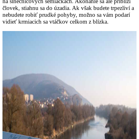
na slnečnicových semiačkach. Akonáhle sa ale priblíži
človek, stiahnu sa do úzadia. Ak však budete trpezliví a
nebudete robiť prudké pohyby, možno sa vám podarí
vidieť krmiacich sa vtáčkov celkom z blízka.