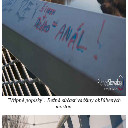
"Vtipné popisky". Bežná súčasť väčšiny obľúbených
mostov.