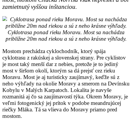
zamietnutý vyššou inštanciou.
Cyklotrasa ponad rieku Moravu. Most sa nachádza
približne 20m nad riekou a sú z neho krásne výhľady.
Mostom prechádza cyklochodník, ktorý spája
cyklotrasu z rakúskej a slovenskej strany. Pre cyklistov
je most taký menší dar z nebies, pretože je to jediný
most v širšom okolí, ktorým sa dá prejsť cez rieku
Moravu. Most je aj turisticky zaujímavý, keďže sú z
neho výhľady na okolie Moravy a smerom na Devínsku
Kobylu v Malých Karpatoch. Lokalita je navyše
rozmanitá aj čo sa zaujímavostí týka. Okrem Moravy, je
veľmi fotogenický jej prítok v podobe meandrujúcej
riečky Mláka. Tá sa vlieva do Moravy priamo pred
mostom.