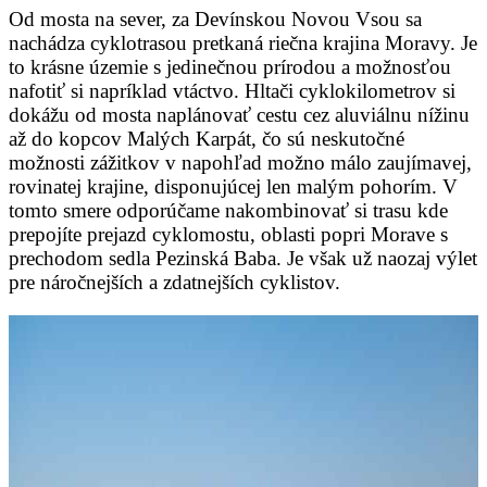
Od mosta na sever, za Devínskou Novou Vsou sa
nachádza cyklotrasou pretkaná riečna krajina Moravy. Je
to krásne územie s jedinečnou prírodou a možnosťou
nafotiť si napríklad vtáctvo. Hltači cyklokilometrov si
dokážu od mosta naplánovať cestu cez aluviálnu nížinu
až do kopcov Malých Karpát, čo sú neskutočné
možnosti zážitkov v napohľad možno málo zaujímavej,
rovinatej krajine, disponujúcej len malým pohorím. V
tomto smere odporúčame nakombinovať si trasu kde
prepojíte prejazd cyklomostu, oblasti popri Morave s
prechodom sedla Pezinská Baba. Je však už naozaj výlet
pre náročnejších a zdatnejších cyklistov.