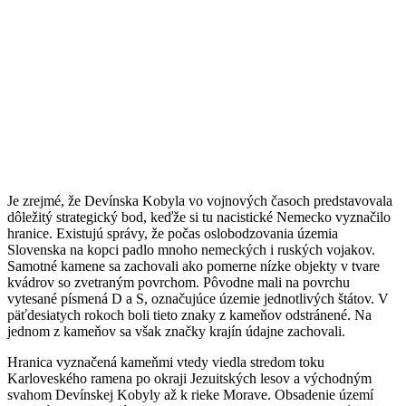
Je zrejmé, že Devínska Kobyla vo vojnových časoch predstavovala
dôležitý strategický bod, keďže si tu nacistické Nemecko vyznačilo
hranice. Existujú správy, že počas oslobodzovania územia
Slovenska na kopci padlo mnoho nemeckých i ruských vojakov.
Samotné kamene sa zachovali ako pomerne nízke objekty v tvare
kvádrov so zvetraným povrchom. Pôvodne mali na povrchu
vytesané písmená D a S, označujúce územie jednotlivých štátov. V
päťdesiatych rokoch boli tieto znaky z kameňov odstránené. Na
jednom z kameňov sa však značky krajín údajne zachovali.
Hranica vyznačená kameňmi vtedy viedla stredom toku
Karloveského ramena po okraji Jezuitských lesov a východným
svahom Devínskej Kobyly až k rieke Morave. Obsadenie území