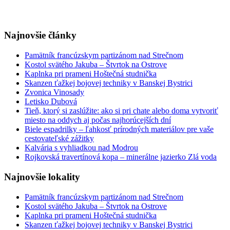
Najnovšie články
Pamätník francúzskym partizánom nad Strečnom
Kostol svätého Jakuba – Štvrtok na Ostrove
Kaplnka pri prameni Hoštečná studnička
Skanzen ťažkej bojovej techniky v Banskej Bystrici
Zvonica Vinosady
Letisko Dubová
Tieň, ktorý si zaslúžite: ako si pri chate alebo doma vytvoriť
miesto na oddych aj počas najhorúcejších dní
Biele espadrilky – ľahkosť prírodných materiálov pre vaše
cestovateľské zážitky
Kalvária s vyhliadkou nad Modrou
Rojkovská travertínová kopa – minerálne jazierko Zlá voda
Najnovšie lokality
Pamätník francúzskym partizánom nad Strečnom
Kostol svätého Jakuba – Štvrtok na Ostrove
Kaplnka pri prameni Hoštečná studnička
Skanzen ťažkej bojovej techniky v Banskej Bystrici