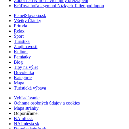
Zobor nad Nitrou - vrch plný prekvapení
Kráľova hoľa - symbol Nízkych Tatier pod lupou
PlanetSlovakia.sk
Všetky Články
Príroda
Relax
Šport
Turistika
Zaujímavosti
Kultúra
Pamiatky
Blog
Tipy na výlet
Dovolenka
Kategórie
Mapa
Turistická výbava
Vyhľadávanie
Ochrana osobných údajov a cookies
Mapa stránky
Odporúčame:
BAinfo.sk
NAJmiesta.sk
Dovolenkainfo.sk