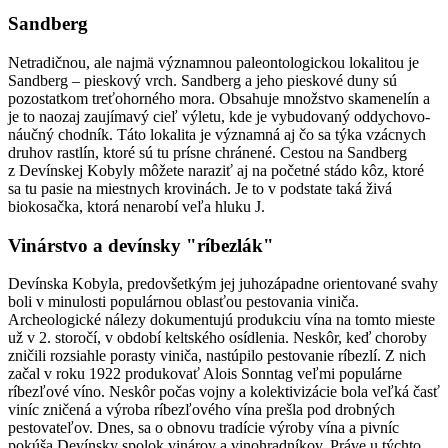
Sandberg
Netradičnou, ale najmä významnou paleontologickou lokalitou je
Sandberg – pieskový vrch. Sandberg a jeho pieskové duny sú
pozostatkom treťohorného mora. Obsahuje množstvo skamenelín a
je to naozaj zaujímavý cieľ výletu, kde je vybudovaný oddychovo-
náučný chodník. Táto lokalita je významná aj čo sa týka vzácnych
druhov rastlín, ktoré sú tu prísne chránené. Cestou na Sandberg
z Devínskej Kobyly môžete naraziť aj na početné stádo kôz, ktoré
sa tu pasie na miestnych krovinách. Je to v podstate taká živá
biokosačka, ktorá nenarobí veľa hluku J.
Vinárstvo a devínsky "ríbezlák"
Devínska Kobyla, predovšetkým jej juhozápadne orientované svahy
boli v minulosti populárnou oblasťou pestovania viniča.
Archeologické nálezy dokumentujú produkciu vína na tomto mieste
už v 2. storočí, v období keltského osídlenia. Neskôr, keď choroby
zničili rozsiahle porasty viniča, nastúpilo pestovanie ríbezlí. Z nich
začal v roku 1922 produkovať Alois Sonntag veľmi populárne
ríbezľové víno. Neskôr počas vojny a kolektivizácie bola veľká časť
viníc zničená a výroba ríbezľového vína prešla pod drobných
pestovateľov. Dnes, sa o obnovu tradície výroby vína a pivníc
pokúša Devínsky spolok vinárov a vinohradníkov. Práve u týchto