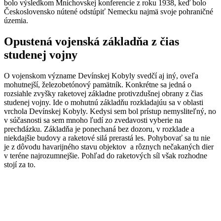
bolo výsledkom Mníchovskej konferencie z roku 1938, keď bolo
Československo nútené odstúpiť Nemecku najmä svoje pohraničné
územia.
Opustená vojenská základňa z čias
studenej vojny
O vojenskom význame Devínskej Kobyly svedčí aj iný, oveľa
mohutnejší, železobetónový pamätník. Konkrétne sa jedná o
rozsiahle zvyšky raketovej základne protivzdušnej obrany z čias
studenej vojny. Ide o mohutnú základňu rozkladajúu sa v oblasti
vrchola Devínskej Kobyly. Kedysi sem bol prístup nemysliteľný, no
v súčasnosti sa sem mnoho ľudí zo zvedavosti vyberie na
prechdázku. Základňa je ponechaná bez dozoru, v rozklade a
niekdajšie budovy a raketové silá prerastá les. Pohybovať sa tu nie
je z dôvodu havarijného stavu objektov a rôznych nečakaných dier
v teréne najrozumnejšie. Pohľad do raketových síl však rozhodne
stojí za to.