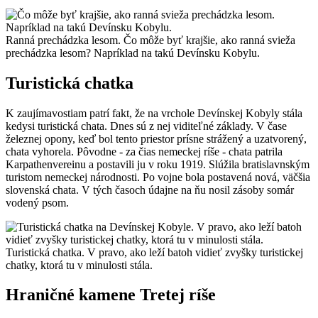
Ranná prechádzka lesom. Čo môže byť krajšie, ako ranná svieža
prechádzka lesom? Napríklad na takú Devínsku Kobylu.
Turistická chatka
K zaujímavostiam patrí fakt, že na vrchole Devínskej Kobyly stála
kedysi turistická chata. Dnes sú z nej viditeľné základy. V čase
železnej opony, keď bol tento priestor prísne strážený a uzatvorený,
chata vyhorela. Pôvodne - za čias nemeckej ríše - chata patrila
Karpathenvereinu a postavili ju v roku 1919. Slúžila bratislavnským
turistom nemeckej národnosti. Po vojne bola postavená nová, väčšia
slovenská chata. V tých časoch údajne na ňu nosil zásoby somár
vodený psom.
Turistická chatka. V pravo, ako leží batoh vidieť zvyšky turistickej
chatky, ktorá tu v minulosti stála.
Hraničné kamene Tretej ríše