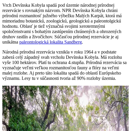
Vrch Devínska Kobyla spadá pod územie národnej prírodnej
rezervácie s rovnakým názvom. NPR Devínska Kobyla chráni
prírodnú rozmanitosť južného výbežku Malých Karpát, ktorá má
mimoriadnu botanickú, zoologickú, geologickú a paleontolgickú
hodnotu. Oblasť je tiež význačná svojimi xerotermnými
spoločenstvami s bohatým zastúpením chránených a ohrozených
druhov rastlín a živočíchov. Súčasťou prírodnej rezervácie je aj
unikátna
paleontologická lokalita Sandberg
.
Národná prírodná rezervácia vznikla v roku 1964 a v podstate
zaberá celý západný svah vrcholu Devínska Kobyla. Má rozlohu
vyše 100 hektárov. Platí tu ochrana 4.stupňa. Prírodná rezervácia sa
vyznačuje veľmi veľkou rozmanitosťou fauny a flóry na veľmi
malej rozlohe. Aj preto táto lokalita spadá do oblastí Európskeho
významu. Lesy tu v súčasnosti tvoria až 90% rozlohy územia.