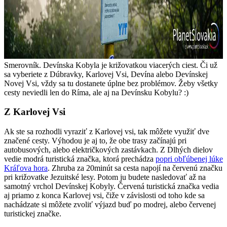
Smerovník. Devínska Kobyla je križovatkou viacerých ciest. Či už
sa vyberiete z Dúbravky, Karlovej Vsi, Devína alebo Devínskej
Novej Vsi, vždy sa tu dostanete úplne bez problémov. Žeby všetky
cesty neviedli len do Ríma, ale aj na Devínsku Kobylu? :)
Z Karlovej Vsi
Ak ste sa rozhodli vyraziť z Karlovej vsi, tak môžete využiť dve
značené cesty. Výhodou je aj to, že obe trasy začínajú pri
autobusových, alebo električkových zastávkach. Z Dlhých dielov
vedie modrá turistická značka, ktorá prechádza
popri obľúbenej lúke
Kráľova hora
. Zhruba za 20minút sa cesta napojí na červenú značku
pri križovatke Jezuitské lesy. Potom ju budete nasledovať až na
samotný vrchol Devínskej Kobyly. Červená turistická značka vedia
aj priamo z konca Karlovej vsi, čiže v závislosti od toho kde sa
nachádzate si môžete zvoliť výjazd buď po modrej, alebo červenej
turistickej značke.