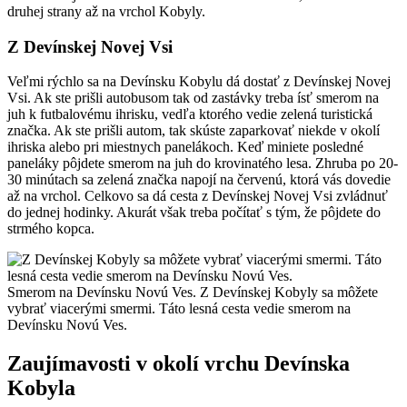
druhej strany až na vrchol Kobyly.
Z Devínskej Novej Vsi
Veľmi rýchlo sa na Devínsku Kobylu dá dostať z Devínskej Novej
Vsi. Ak ste prišli autobusom tak od zastávky treba ísť smerom na
juh k futbalovému ihrisku, vedľa ktorého vedie zelená turistická
značka. Ak ste prišli autom, tak skúste zaparkovať niekde v okolí
ihriska alebo pri miestnych panelákoch. Keď miniete posledné
paneláky pôjdete smerom na juh do krovinatého lesa. Zhruba po 20-
30 minútach sa zelená značka napojí na červenú, ktorá vás dovedie
až na vrchol. Celkovo sa dá cesta z Devínskej Novej Vsi zvládnuť
do jednej hodinky. Akurát však treba počítať s tým, že pôjdete do
strmého kopca.
Smerom na Devínsku Novú Ves. Z Devínskej Kobyly sa môžete
vybrať viacerými smermi. Táto lesná cesta vedie smerom na
Devínsku Novú Ves.
Zaujímavosti v okolí vrchu Devínska
Kobyla