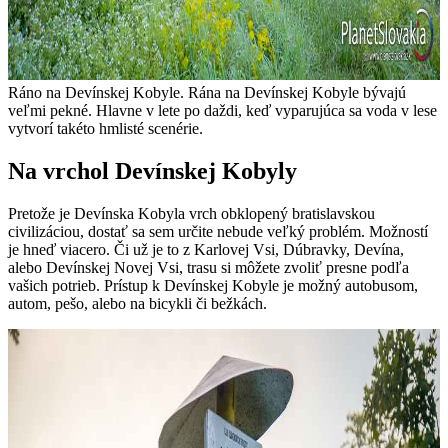
Ráno na Devínskej Kobyle. Rána na Devínskej Kobyle bývajú
veľmi pekné. Hlavne v lete po daždi, keď vyparujúca sa voda v lese
vytvorí takéto hmlisté scenérie.
Na vrchol Devínskej Kobyly
Pretože je Devínska Kobyla vrch obklopený bratislavskou
civilizáciou, dostať sa sem určite nebude veľký problém. Možností
je hneď viacero. Či už je to z Karlovej Vsi, Dúbravky, Devína,
alebo Devínskej Novej Vsi, trasu si môžete zvoliť presne podľa
vašich potrieb. Prístup k Devínskej Kobyle je možný autobusom,
autom, pešo, alebo na bicykli či bežkách.