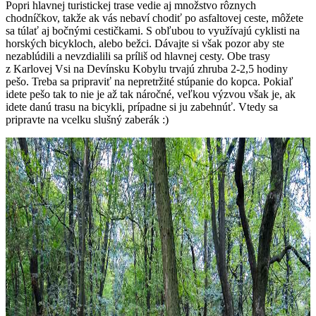
Popri hlavnej turistickej trase vedie aj množstvo rôznych
chodníčkov, takže ak vás nebaví chodiť po asfaltovej ceste, môžete
sa túlať aj bočnými cestičkami. S obľubou to využívajú cyklisti na
horských bicykloch, alebo bežci. Dávajte si však pozor aby ste
nezablúdili a nevzdialili sa príliš od hlavnej cesty. Obe trasy
z Karlovej Vsi na Devínsku Kobylu trvajú zhruba 2-2,5 hodiny
pešo. Treba sa pripraviť na nepretržité stúpanie do kopca. Pokiaľ
idete pešo tak to nie je až tak náročné, veľkou výzvou však je, ak
idete danú trasu na bicykli, prípadne si ju zabehnúť. Vtedy sa
pripravte na vcelku slušný zaberák :)