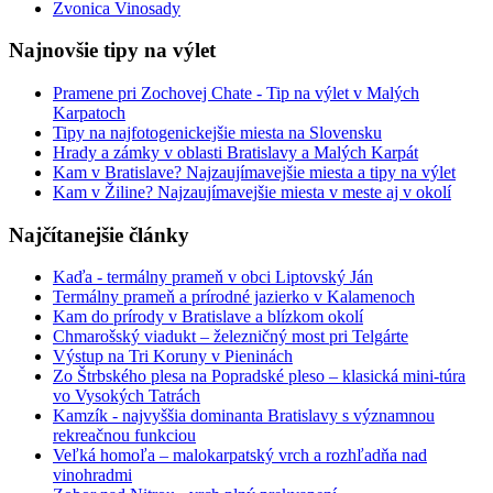
Zvonica Vinosady
Najnovšie tipy na výlet
Pramene pri Zochovej Chate - Tip na výlet v Malých
Karpatoch
Tipy na najfotogenickejšie miesta na Slovensku
Hrady a zámky v oblasti Bratislavy a Malých Karpát
Kam v Bratislave? Najzaujímavejšie miesta a tipy na výlet
Kam v Žiline? Najzaujímavejšie miesta v meste aj v okolí
Najčítanejšie články
Kaďa - termálny prameň v obci Liptovský Ján
Termálny prameň a prírodné jazierko v Kalamenoch
Kam do prírody v Bratislave a blízkom okolí
Chmarošský viadukt – železničný most pri Telgárte
Výstup na Tri Koruny v Pieninách
Zo Štrbského plesa na Popradské pleso – klasická mini-túra
vo Vysokých Tatrách
Kamzík - najvyššia dominanta Bratislavy s významnou
rekreačnou funkciou
Veľká homoľa – malokarpatský vrch a rozhľadňa nad
vinohradmi