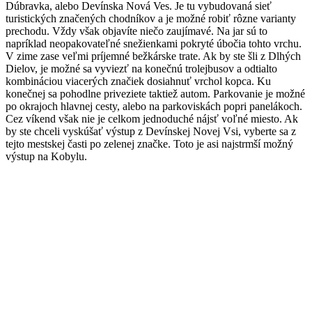
Dúbravka, alebo Devínska Nová Ves. Je tu vybudovaná sieť
turistických značených chodníkov a je možné robiť rôzne varianty
prechodu. Vždy však objavíte niečo zaujímavé. Na jar sú to
napríklad neopakovateľné snežienkami pokryté úbočia tohto vrchu.
V zime zase veľmi príjemné bežkárske trate. Ak by ste šli z Dlhých
Dielov, je možné sa vyviezť na konečnú trolejbusov a odtialto
kombináciou viacerých značiek dosiahnuť vrchol kopca. Ku
konečnej sa pohodlne priveziete taktiež autom. Parkovanie je možné
po okrajoch hlavnej cesty, alebo na parkoviskách popri panelákoch.
Cez víkend však nie je celkom jednoduché nájsť voľné miesto. Ak
by ste chceli vyskúšať výstup z Devínskej Novej Vsi, vyberte sa z
tejto mestskej časti po zelenej značke. Toto je asi najstrmší možný
výstup na Kobylu.