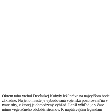
Okrem toho vrchol Devínskej Kobyly leží práve na najvyššom bode
základne. Na jeho mieste je vybudovaná vojenská pozorovateľňa v
tvare rúry, z ktorej je obmedzený výhľad. Lepší výhľad je v čase
mimo vegetačného obdobia stromov. K napútavejším legendám