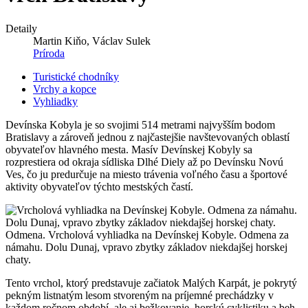
Detaily
Martin Kiňo, Václav Sulek
Príroda
Turistické chodníky
Vrchy a kopce
Vyhliadky
Devínska Kobyla je so svojimi 514 metrami najvyšším bodom
Bratislavy a zároveň jednou z najčastejšie navštevovaných oblastí
obyvateľov hlavného mesta. Masív Devínskej Kobyly sa
rozprestiera od okraja sídliska Dlhé Diely až po Devínsku Novú
Ves, čo ju predurčuje na miesto trávenia voľného času a športové
aktivity obyvateľov týchto mestských častí.
Odmena. Vrcholová vyhliadka na Devínskej Kobyle. Odmena za
námahu. Dolu Dunaj, vpravo zbytky základov niekdajšej horskej
chaty.
Tento vrchol, ktorý predstavuje začiatok Malých Karpát, je pokrytý
pekným listnatým lesom stvoreným na príjemné prechádzky v
každom ročnom období, ale aj bežkovanie, horskú cyklistiku a beh