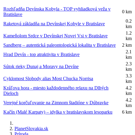
Rozhľadňa Devínska Kobyla - TOP vyhliadková veža v
0 km
Bratislave
0.2
Raketová základňa na Devínskej Kobyle v Bratislave
km
1.2
Kameňolom Srdce v Devínskej Novej Vsi v Bratislave
km
Sandberg – autentická paleontologická lokalita v Bratislave
2 km
2.1
Hrad Devín - top atraktivita v Bratislave
km
2.3
Sútok rieky Dunaj a Moravy na Devíne
km
3.3
Cyklomost Slobody alias Most Chucka Norrisa
km
Kráľova hora - miesto každodenného relaxu na Dlhých
4.2
Dieloch
km
4.2
Verejné korčuľovanie na Zimnom štadióne v Dúbravke
km
Kačín (Malé Karpaty) – idylka v bratislavskom lesoparku
6 km
PlanetSlovakia.sk
Príroda