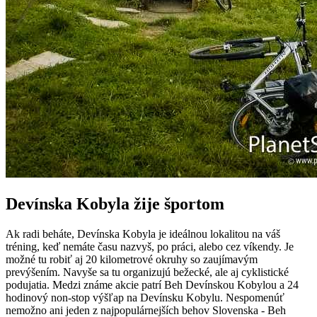
Devínska Kobyla žije športom
Ak radi beháte, Devínska Kobyla je ideálnou lokalitou na váš
tréning, keď nemáte času nazvyš, po práci, alebo cez víkendy. Je
možné tu robiť aj 20 kilometrové okruhy so zaujímavým
prevýšením. Navyše sa tu organizujú bežecké, ale aj cyklistické
podujatia. Medzi známe akcie patrí Beh Devínskou Kobylou a 24
hodinový non-stop výšľap na Devínsku Kobylu. Nespomenúť
nemožno ani jeden z najpopulárnejších behov Slovenska - Beh