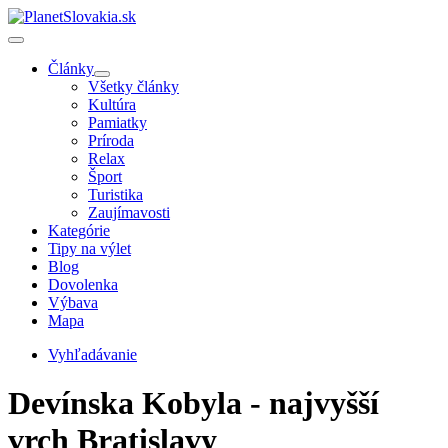
Články
Všetky články
Kultúra
Pamiatky
Príroda
Relax
Šport
Turistika
Zaujímavosti
Kategórie
Tipy na výlet
Blog
Dovolenka
Výbava
Mapa
Vyhľadávanie
Devínska Kobyla - najvyšší
vrch Bratislavy