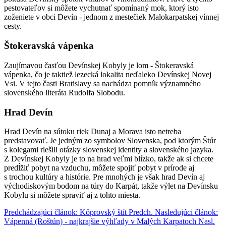
pestovateľov si môžete vychutnať spomínaný mok, ktorý isto
zoženiete v obci Devín - jednom z mestečiek Malokarpatskej vínnej
cesty.
Štokeravská vápenka
Zaujímavou časťou Devínskej Kobyly je lom - Štokeravská
vápenka, čo je taktiež lezecká lokalita neďaleko Devínskej Novej
Vsi. V tejto časti Bratislavy sa nachádza pomník významného
slovenského literáta Rudolfa Slobodu.
Hrad Devín
Hrad Devín na sútoku riek Dunaj a Morava isto netreba
predstavovať. Je jedným zo symbolov Slovenska, pod ktorým Štúr
s kolegami riešili otázky slovenskej identity a slovenského jazyka.
Z Devínskej Kobyly je to na hrad veľmi blízko, takže ak si chcete
predĺžiť pobyt na vzduchu, môžete spojiť pobyt v prírode aj
s trochou kultúry a histórie. Pre mnohých je však hrad Devín aj
východiskovým bodom na túry do Karpát, takže výlet na Devínsku
Kobylu si môžete spraviť aj z tohto miesta.
Predchádzajúci článok: Kôprovský štít
Predch.
Nasledujúci článok:
Vápenná (Roštún) - najkrajšie výhľady v Malých Karpatoch
Nasl.