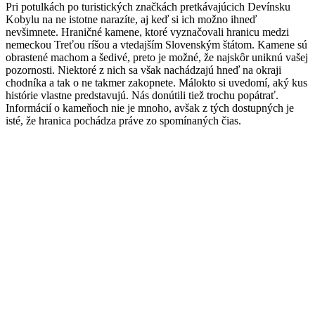
Pri potulkách po turistických značkách pretkávajúcich Devínsku
Kobylu na ne istotne narazíte, aj keď si ich možno ihneď
nevšimnete. Hraničné kamene, ktoré vyznačovali hranicu medzi
nemeckou Treťou ríšou a vtedajším Slovenským štátom. Kamene sú
obrastené machom a šedivé, preto je možné, že najskôr uniknú vašej
pozornosti. Niektoré z nich sa však nachádzajú hneď na okraji
chodníka a tak o ne takmer zakopnete. Málokto si uvedomí, aký kus
histórie vlastne predstavujú. Nás donútili tiež trochu popátrať.
Informácií o kameňoch nie je mnoho, avšak z tých dostupných je
isté, že hranica pochádza práve zo spomínaných čias.