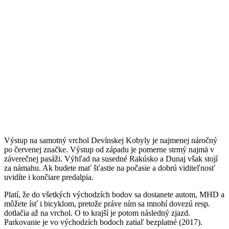
Výstup na samotný vrchol Devínskej Kobyly je najmenej náročný
po červenej značke. Výstup od západu je pomerne strmý najmä v
záverečnej pasáži. Výhľad na susedné Rakúsko a Dunaj však stojí
za námahu. Ak budete mať šťastie na počasie a dobrú viditeľnosť
uvidíte i končiare predalpia.
Platí, že do všetkých východzích bodov sa dostanete autom, MHD a
môžete ísť i bicyklom, pretože práve ním sa mnohí dovezú resp.
dotlačia až na vrchol. O to krajší je potom následný zjazd.
Parkovanie je vo východzích bodoch zatiaľ bezplatné (2017).