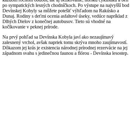
po sympatických lesných chodníčkoch. Po výstupe na najvyšší bod
Devínskej Kobyly sa môžete potešiť výhľadom na Rakúsko a
Dunaj. Rodiny s deťmi ocenia asfaltové úseky, vedúce napríklad z
Dlhých Dielov z konečnej autobusov. Tieto sú vhodné na
kočíkovanie v peknej prírode.
Na prvý pohľad sa Devínska Kobyla javí ako nezaujímavý
zalesnený vrchol, avšak napriek tomu skrýva mnoho zaujímavostí.
Dôkazom jej krás je existencia národnej prírodnej rezervácie na jej
západnom svahu s jedinečnou faunou a flórou - Devínska lesostep.