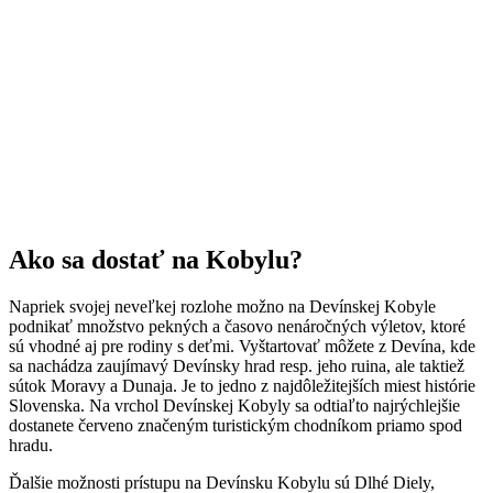
Ako sa dostať na Kobylu?
Napriek svojej neveľkej rozlohe možno na Devínskej Kobyle
podnikať množstvo pekných a časovo nenáročných výletov, ktoré
sú vhodné aj pre rodiny s deťmi. Vyštartovať môžete z Devína, kde
sa nachádza zaujímavý Devínsky hrad resp. jeho ruina, ale taktiež
sútok Moravy a Dunaja. Je to jedno z najdôležitejších miest histórie
Slovenska. Na vrchol Devínskej Kobyly sa odtiaľto najrýchlejšie
dostanete červeno značeným turistickým chodníkom priamo spod
hradu.
Ďalšie možnosti prístupu na Devínsku Kobylu sú Dlhé Diely,