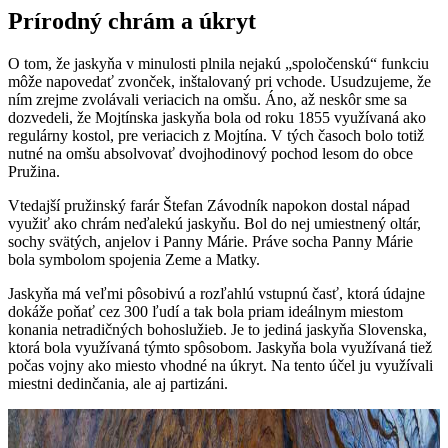
Prírodný chrám a úkryt
O tom, že jaskyňa v minulosti plnila nejakú „spoločenskú“ funkciu
môže napovedať zvonček, inštalovaný pri vchode. Usudzujeme, že
ním zrejme zvolávali veriacich na omšu. Áno, až neskôr sme sa
dozvedeli, že Mojtínska jaskyňa bola od roku 1855 využívaná ako
regulárny kostol, pre veriacich z Mojtína. V tých časoch bolo totiž
nutné na omšu absolvovať dvojhodinový pochod lesom do obce
Pružina.
Vtedajší pružinský farár Štefan Závodník napokon dostal nápad
využiť ako chrám neďalekú jaskyňu. Bol do nej umiestnený oltár,
sochy svätých, anjelov i Panny Márie. Práve socha Panny Márie
bola symbolom spojenia Zeme a Matky.
Jaskyňa má veľmi pôsobivú a rozľahlú vstupnú časť, ktorá údajne
dokáže poňať cez 300 ľudí a tak bola priam ideálnym miestom
konania netradičných bohoslužieb. Je to jediná jaskyňa Slovenska,
ktorá bola využívaná týmto spôsobom. Jaskyňa bola využívaná tiež
počas vojny ako miesto vhodné na úkryt. Na tento účel ju využívali
miestni dedinčania, ale aj partizáni.