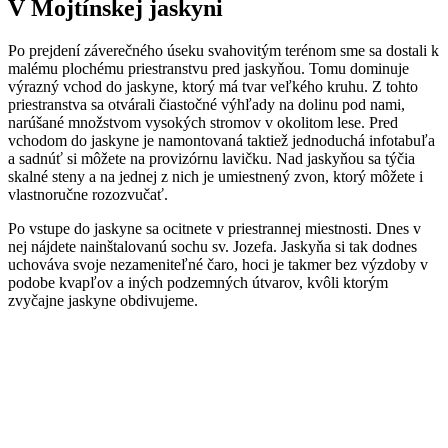
V Mojtínskej jaskyni
Po prejdení záverečného úseku svahovitým terénom sme sa dostali k
malému plochému priestranstvu pred jaskyňou. Tomu dominuje
výrazný vchod do jaskyne, ktorý má tvar veľkého kruhu. Z tohto
priestranstva sa otvárali čiastočné výhľady na dolinu pod nami,
narúšané množstvom vysokých stromov v okolitom lese. Pred
vchodom do jaskyne je namontovaná taktiež jednoduchá infotabuľa
a sadnúť si môžete na provizórnu lavičku. Nad jaskyňou sa týčia
skalné steny a na jednej z nich je umiestnený zvon, ktorý môžete i
vlastnoručne rozozvučať.
Po vstupe do jaskyne sa ocitnete v priestrannej miestnosti. Dnes v
nej nájdete nainštalovanú sochu sv. Jozefa. Jaskyňa si tak dodnes
uchováva svoje nezameniteľné čaro, hoci je takmer bez výzdoby v
podobe kvapľov a iných podzemných útvarov, kvôli ktorým
zvyčajne jaskyne obdivujeme.