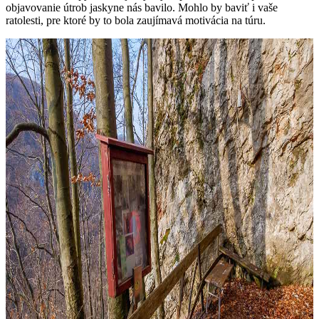
objavovanie útrob jaskyne nás bavilo. Mohlo by baviť i vaše
ratolesti, pre ktoré by to bola zaujímavá motivácia na túru.