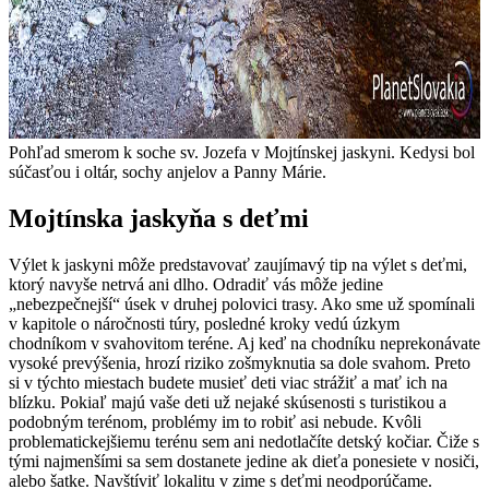
Pohľad smerom k soche sv. Jozefa v Mojtínskej jaskyni. Kedysi bol
súčasťou i oltár, sochy anjelov a Panny Márie.
Mojtínska jaskyňa s deťmi
Výlet k jaskyni môže predstavovať zaujímavý tip na výlet s deťmi,
ktorý navyše netrvá ani dlho. Odradiť vás môže jedine
„nebezpečnejší“ úsek v druhej polovici trasy. Ako sme už spomínali
v kapitole o náročnosti túry, posledné kroky vedú úzkym
chodníkom v svahovitom teréne. Aj keď na chodníku neprekonávate
vysoké prevýšenia, hrozí riziko zošmyknutia sa dole svahom. Preto
si v týchto miestach budete musieť deti viac strážiť a mať ich na
blízku. Pokiaľ majú vaše deti už nejaké skúsenosti s turistikou a
podobným terénom, problémy im to robiť asi nebude. Kvôli
problematickejšiemu terénu sem ani nedotlačíte detský kočiar. Čiže s
tými najmenšími sa sem dostanete jedine ak dieťa ponesiete v nosiči,
alebo šatke. Navštíviť lokalitu v zime s deťmi neodporúčame.