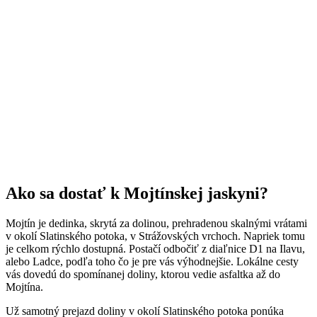
Ako sa dostať k Mojtínskej jaskyni?
Mojtín je dedinka, skrytá za dolinou, prehradenou skalnými vrátami
v okolí Slatinského potoka, v Strážovských vrchoch. Napriek tomu
je celkom rýchlo dostupná. Postačí odbočiť z diaľnice D1 na Ilavu,
alebo Ladce, podľa toho čo je pre vás výhodnejšie. Lokálne cesty
vás dovedú do spomínanej doliny, ktorou vedie asfaltka až do
Mojtína.
Už samotný prejazd doliny v okolí Slatinského potoka ponúka