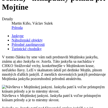
Mojtíne
Detaily
Martin Kiňo, Václav Sulek
Príroda
Jaskyne
Náboženské objekty
Prírodné zaujímavosti
Turistické chodníky
V tomto článku by sme vám radi predstavili Mojtínsku jaskyňu,
známu aj ako Jaskyňa sv. Jozefa. Táto jaskyňa sa nachádza v
CHKO Strážovské vrchy, konkrétnejšie v Mojtínskom krase,
neďaleko Ilavy. Leží v skalnatom údolí pri dedinke Mojtín, plnom
mnohých ďalších jaskýň. Z menších slovenských jaskýň predstavuje
Mojtínska jaskyňa pozoruhodnú prírodnú atraktivitu.
Návšteva v Mojtínskej jaskyni. Jaskyňa patrí k voľne prístupným
krásam prírody a je to miestny skvost.