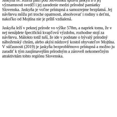
Jaskyňa sv. Jozefa patrí pod Slovenskú správu jaskýň a o jej
významnosti svedčí i jej zaradenie medzi prírodné pamiatky
Slovenska. Jaskyňa je voľne prístupná a samozrejme bezplatná. Jej
návštevu môžu pri troche opatrnosti, absolvovať i rodiny s deťmi,
nakoľko od Mojtína nie je príliš vzdialená.
Jaskyňa leží v peknej prírode vo výške 578m, a napriek tomu, že v
nej nenájdete špecifickú kvapľovú výzdobu, rozhodne stojí za
návštevu. Málokto totiž tuší, že ide v podstate o bývalý prírodný
náboženský chrám, alebo akýsi núdzový kostol obyvateľov Mojtína.
V súčasnosti (2019) je jaskyňa bezproblémovo prístupná a možno ju
zaradiť k tým zaujímavejším prírodným a zároveň nekomerčným
atraktivitám tohto regiónu Slovenska.