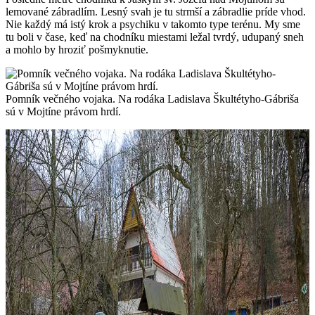
lemované zábradlím. Lesný svah je tu strmší a zábradlie príde vhod.
Nie každý má istý krok a psychiku v takomto type terénu. My sme
tu boli v čase, keď na chodníku miestami ležal tvrdý, udupaný sneh
a mohlo by hroziť pošmyknutie.
Pomník večného vojaka. Na rodáka Ladislava Škultétyho-Gábriša
sú v Mojtíne právom hrdí.