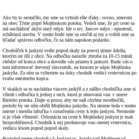
Ako by to nestačilo, my sme sa vybrali ešte ďalej - rovno, smerom
na obec Tŕstie popri Mojtínskom potoku. Vedeli sme, že pri ceste sa
má nachádzať akýsi starý mlyn. Ide o tzv. Jancov mlyn - opustenú,
schátranú stavbu. V tomto bode sme sa otočili aj my a vrátili sme sa
hľadať správnu odbočku, čo sa nám napokon podarilo.
Chodníček k jaskyni vedie popod skaly na pravej strane údolia,
ktorým ste išli z obce. Na odbočku narazíte zhruba za 10-15 minút
chôdze od konca obce a dovedie vás priamo k jaskyni. Bude vás o
tom informovať drevený rázcestník, na ktorom je nápis Mojtínska
jaskyňa. Za ním sa vyberiete na úzky chodník vedúci vrstevnicou po
svahu miestneho kopca.
V skalách sa tu nachádza viacero jaskýň a z nášho chodníčka sme si
všimli i odbočku k jednej z nich, ktorá je situovaná viac v smere
Bieleho potoka. Dajte si pozor, aby ste naň chybne neodbočili,
pretože by ste ním obišli Mojtínsku jaskyňu. Na strome bola v tomto
mieste i menšia tabuľka s označením cesty k tejto jaskyni. Nemusíte
si ju však všimnúť. Orientácia na ceste k Mojtínskej jaskyni je inak
bezproblémová. Chodník k nej predstavuje viac-menej vrstevnicu,
vedúcu lesom popod popod skaly.
Posledné metre chodníka k Jaskyni sv. Jozefa nad Mojtínom sú