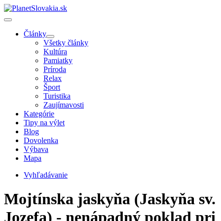
Články
Všetky články
Kultúra
Pamiatky
Príroda
Relax
Šport
Turistika
Zaujímavosti
Kategórie
Tipy na výlet
Blog
Dovolenka
Výbava
Mapa
Vyhľadávanie
Mojtínska jaskyňa (Jaskyňa sv.
Jozefa) - nenápadný poklad pri