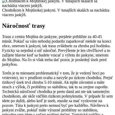
Chodníkom k Mojtínskej jaskyni. V tunajších skalách sa nachádza
viacero jaskýň.
Náročnosť trasy
Trasu z centra Mojtína do jaskyne, prejdete približne za 40-45
minút. Pokiaľ sa vám nebodaj podarilo zaparkovať niekde na konci
obce, smerom k jaskyni, tak trasu zvládnete za zhruba pol hodinku.
Fyzicky sa nejedná o nič náročné. Prevýšenie je len chvíľkové a to
zažijete hlavne keď sa budete vracať z výletu do jaskyne, smerom
do Mojtína. Na čo si však treba dať pozor, je posledný úsek pred
jaskyňou.
Terén je tu miestami problematický v tom, že je vedený hoci po
vrstevnici, no v prudšom svahu a navyše po úzkom chodníku. Prejsť
rizikový úsek trvá zhruba 5-10 minút. Ak trpíte závratmi a máte
strach z výšok, či problémy so stabilitou, tak tu sa zrejme zapotíte.
Technická náročnosť chodníka je preto daná ani nie tak samotným
chodníkom, ale skôr väčším rizikom pošmyknutia. V prípade že sem
idete po daždi, alebo keď je sneh, musíte sa mať vyslovene na
pozore. Túra k jaskyni preto nemusí byť pre každého. Návštevu k
jaskyni zvážte, pokiaľ máte výrazné problémy so stabilitou,
prípadne sem idete s veľmi malými deťmi. Turistické paličky a