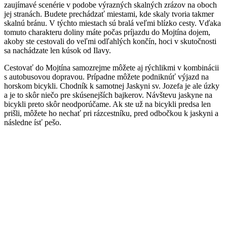
zaujímavé scenérie v podobe výrazných skalných zrázov na oboch
jej stranách. Budete prechádzať miestami, kde skaly tvoria takmer
skalnú bránu. V týchto miestach sú bralá veľmi blízko cesty. Vďaka
tomuto charakteru doliny máte počas príjazdu do Mojtína dojem,
akoby ste cestovali do veľmi odľahlých končín, hoci v skutočnosti
sa nachádzate len kúsok od Ilavy.
Cestovať do Mojtína samozrejme môžete aj rýchlikmi v kombinácii
s autobusovou dopravou. Prípadne môžete podniknúť výjazd na
horskom bicykli. Chodník k samotnej Jaskyni sv. Jozefa je ale úzky
a je to skôr niečo pre skúsenejších bajkerov. Návštevu jaskyne na
bicykli preto skôr neodporúčame. Ak ste už na bicykli predsa len
prišli, môžete ho nechať pri rázcestníku, pred odbočkou k jaskyni a
následne ísť pešo.