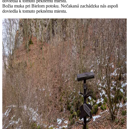
Božia muka pri Bielom potoku. Nečakaná zachádzka nás aspoň
doviedla k tomuto peknému miestu.