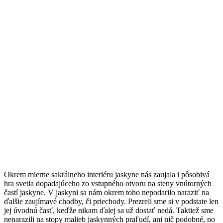
Okrem mierne sakrálneho interiéru jaskyne nás zaujala i pôsobivá
hra svetla dopadajúceho zo vstupného otvoru na steny vnútorných
častí jaskyne. V jaskyni sa nám okrem toho nepodarilo naraziť na
ďalšie zaujímavé chodby, či priechody. Prezreli sme si v podstate len
jej úvodnú časť, keďže nikam ďalej sa už dostať nedá. Taktiež sme
nenarazili na stopy malieb jaskynných praľudí, ani nič podobné, no