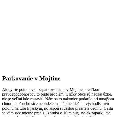
Parkovanie v Mojtíne
Ak by ste potrebovali zaparkovať auto v Mojtíne, s veľkou
pravdepodobnosťou to bude problém. Uličky obce sú naozaj úzke,
nie je veľmi kde zastaviť. Nám sa to nakoniec podarilo pri tunajšom
cintoríne. Z neho síce nebudete mať úplne ideálnu východiskovú
polohu na túru k jaskyni, no aspoň si cestou prezriete dedinu. Cesta
sa vám síce mierne predĺži (zhruba o 10 minút), no ak zaparkujete