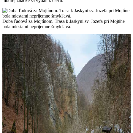
modrej značke sa vydali k cieľu.
Doba ľadová za Mojtínom. Trasa k Jaskyni sv. Jozefa pri Mojtíne
bola miestami nepríjemne šmykľavá.