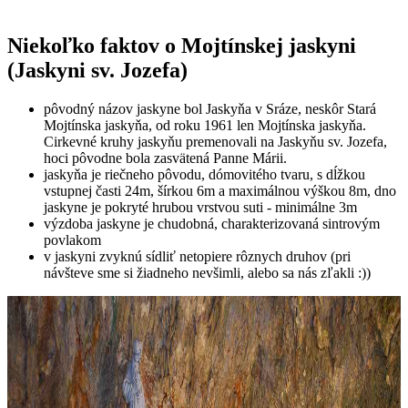
Niekoľko faktov o Mojtínskej jaskyni
(Jaskyni sv. Jozefa)
pôvodný názov jaskyne bol Jaskyňa v Sráze, neskôr Stará
Mojtínska jaskyňa, od roku 1961 len Mojtínska jaskyňa.
Cirkevné kruhy jaskyňu premenovali na Jaskyňu sv. Jozefa,
hoci pôvodne bola zasvätená Panne Márii.
jaskyňa je riečneho pôvodu, dómovitého tvaru, s dĺžkou
vstupnej časti 24m, šírkou 6m a maximálnou výškou 8m, dno
jaskyne je pokryté hrubou vrstvou suti - minimálne 3m
výzdoba jaskyne je chudobná, charakterizovaná sintrovým
povlakom
v jaskyni zvyknú sídliť netopiere rôznych druhov (pri
návšteve sme si žiadneho nevšimli, alebo sa nás zľakli :))