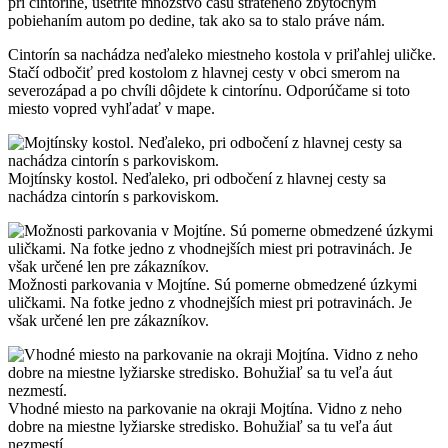
pri cintoríne, ušetríte množstvo času strateného zbytočným
pobiehaním autom po dedine, tak ako sa to stalo práve nám.
Cintorín sa nachádza neďaleko miestneho kostola v priľahlej uličke.
Stačí odbočiť pred kostolom z hlavnej cesty v obci smerom na
severozápad a po chvíli dôjdete k cintorínu. Odporúčame si toto
miesto vopred vyhľadať v mape.
Mojtínsky kostol. Neďaleko, pri odbočení z hlavnej cesty sa
nachádza cintorín s parkoviskom.
Možnosti parkovania v Mojtíne. Sú pomerne obmedzené úzkymi
uličkami. Na fotke jedno z vhodnejších miest pri potravinách. Je
však určené len pre zákazníkov.
Vhodné miesto na parkovanie na okraji Mojtína. Vidno z neho
dobre na miestne lyžiarske stredisko. Bohužiaľ sa tu veľa áut
nezmestí.