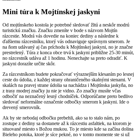
Mini túra k Mojtínskej jaskyni
Od mojtínskeho kostola je potrebné sledovať žltú a neskôr modrú
turistickú značku. Značku zmeníte v bode s názvom Mojtín
rázcestie. Modrá vás dovedie na koniec dediny a následne k
ďalšiemu rázcestníku, ktorý vás odnaviguje správnym smerom. Je
na ňom udávaný aj čas príchodu k Mojtínskej jaskyni, no je značne
prestrelený. Túra z konca obce trvá k jaskyni približne 25-30 minút,
no rázcestník udáva až 1 hodinu. Nenechajte sa preto odradiť. K
jaskyni dorazíte určite skôr.
Za rázcestníkom budete pokračovať výraznejším klesaním po lesnej
ceste do údolia, z každej strany ohraničeného skalnými stenami. V
skalách na pravej strane údolia sa nachádza i Mojtínska jaskyňa, no
z trasy modrej značky ju nie je vidno. Zo značky musíte včas
odbočiť na neznačený lesný chodníček. Odporúčame preto bedlivo
sledovať neformálne označenie odbočky smerom k jaskyni. Ide o
drevený smerovník.
Ak by ste nebodaj odbočku prebehli, ako sa to stalo nám, po
zostupe z dediny sa dostanete až k rázcestiu asfaltiek, na ktorom je
situované miesto s Božou mukou. To je miesto kde sa začína dolina
Bieleho potoka, ktoré je síce pekné, no v tomto momente ste si už