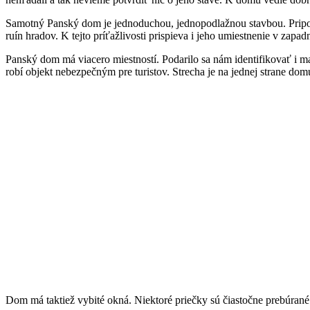
Samotný Panský dom je jednoduchou, jednopodlažnou stavbou. Pripomí
ruín hradov. K tejto príťažlivosti prispieva i jeho umiestnenie v zapa
Panský dom má viacero miestností. Podarilo sa nám identifikovať i ma
robí objekt nebezpečným pre turistov. Strecha je na jednej strane d
Dom má taktiež vybité okná. Niektoré priečky sú čiastočne prebúrané