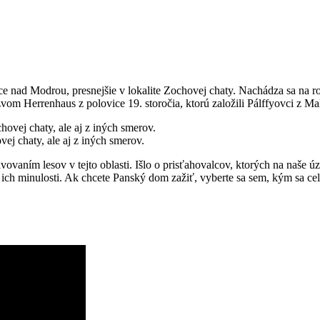
ce nad Modrou, presnejšie v lokalite Zochovej chaty. Nachádza sa na ro
om Herrenhaus z polovice 19. storočia, ktorú založili Pálffyovci z Ma
j chaty, ale aj z iných smerov.
avovaním lesov v tejto oblasti. Išlo o prisťahovalcov, ktorých na naše 
 ich minulosti. Ak chcete Panský dom zažiť, vyberte sa sem, kým sa ce