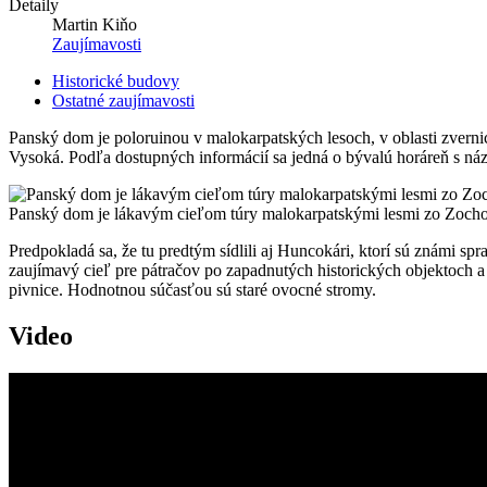
Detaily
Martin Kiňo
Zaujímavosti
Historické budovy
Ostatné zaujímavosti
Panský dom je poloruinou v malokarpatských lesoch, v oblasti zverni
Vysoká. Podľa dostupných informácií sa jedná o bývalú horáreň s názv
Panský dom je lákavým cieľom túry malokarpatskými lesmi zo Zochove
Predpokladá sa, že tu predtým sídlili aj Huncokári, ktorí sú známi spr
zaujímavý cieľ pre pátračov po zapadnutých historických objektoch a
pivnice. Hodnotnou súčasťou sú staré ovocné stromy.
Video