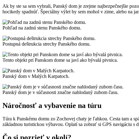
Ak by ste sa sem vybrali, Panský dom je zrejme najbezpečnejšie pozo
hocikedy spadnúť. Špeciálny výlet by sem mohol v zime, alebo na jar.
Pohľad na zadnú stenu Panského domu.
Postupná deštrukcia strechy Panského domu.
Tento objekt pri Panskom dome sa javí ako bývalá pivnica.
Panský dom v Malých Karpatoch.
Panský dom je v súčasnosti značne nahlodaný zubom času.
Náročnosť a vybavenie na túru
Túra k Panskému domu zo Zochovej chaty je ľahkou. Cesta tam a späť 
základnou turistickou výbavou. Oplatí sa zobrať si GPS navigáciu s 
Čo si pozrieť v okolí?