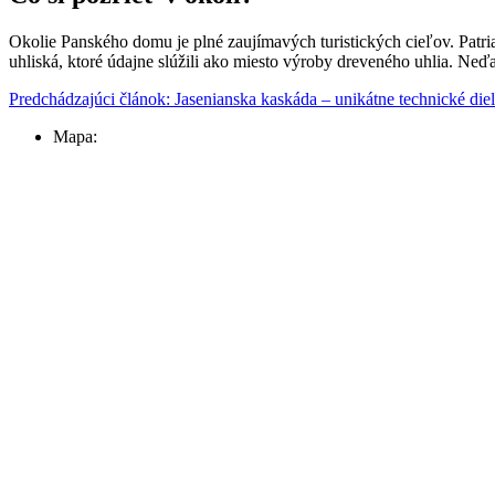
Okolie Panského domu je plné zaujímavých turistických cieľov. Patr
uhliská, ktoré údajne slúžili ako miesto výroby dreveného uhlia. Ne
Predchádzajúci článok: Jasenianska kaskáda – unikátne technické di
Mapa: