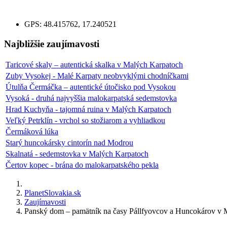
GPS:
48.415762, 17.240521
Najbližšie zaujímavosti
Taricové skaly – autentická skalka v Malých Karpatoch
Zuby Vysokej - Malé Karpaty neobvyklými chodníčkami
Útulňa Čermáčka – autentické útočisko pod Vysokou
Vysoká - druhá najvyššia malokarpatská sedemstovka
Hrad Kuchyňa - tajomná ruina v Malých Karpatoch
Veľký Petrklín - vrchol so stožiarom a vyhliadkou
Čermáková lúka
Starý huncokársky cintorín nad Modrou
Skalnatá - sedemstovka v Malých Karpatoch
Čertov kopec - brána do malokarpatského pekla
PlanetSlovakia.sk
Zaujímavosti
Panský dom – pamätník na časy Pállfyovcov a Huncokárov v 