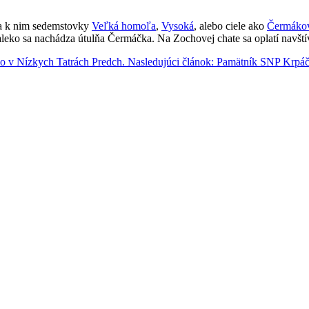
ia k nim sedemstovky
Veľká homoľa
,
Vysoká
, alebo ciele ako
Čermákov
ďaleko sa nachádza útulňa Čermáčka. Na Zochovej chate sa oplatí navšt
elo v Nízkych Tatrách
Predch.
Nasledujúci článok: Pamätník SNP Krpá