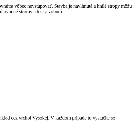
ovnútra vôbec nevstupovať. Stavba je navlhnutá a hnilé stropy môžu
ú ovocné stromy a les sa zobudí.
íklad cez vrchol Vysokej. V každom prípade tu vystačíte so