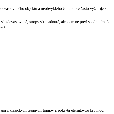
evastovaného objektu a neobvyklého čara, ktoré často vyžaruje z
 sú zdevastované, stropy sú spadnuté, alebo tesne pred spadnutím, čo
úra.
ná z klasických tesaných trámov a pokrytá eternitovou krytinou.