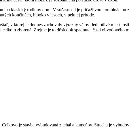
na klasický rodinný dom. V súčasnosti je príťažlivou kombináciou zd
dnutých končinách, hlboko v lesoch, v peknej prírode.
štaľ, v ktorej je dodnes zachovalý výrazný válov. Jednotlivé miestnosti
omu celkom zborená. Zrejme je to dôsledok spadnutej časti obvodového m
. Celkovo je stavba vybudovaná z tehál a kameňov. Strecha je vybudova