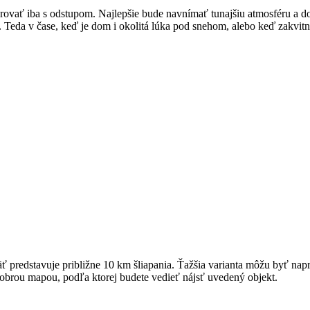
rovať iba s odstupom. Najlepšie bude navnímať tunajšiu atmosféru a d
 Teda v čase, keď je dom i okolitá lúka pod snehom, alebo keď zakvitn
predstavuje približne 10 km šliapania. Ťažšia varianta môžu byť napr
dobrou mapou, podľa ktorej budete vedieť nájsť uvedený objekt.