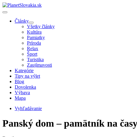
Články
Všetky články
Kultúra
Pamiatky
Príroda
Relax
Šport
Turistika
Zaujímavosti
Kategórie
Tipy na výlet
Blog
Dovolenka
Výbava
Mapa
Vyhľadávanie
Panský dom – pamätník na časy