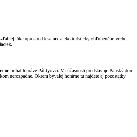
zľahlej lúke uprostred lesa neďaleko turisticky obľúbeného vrchu
laciek.
územie pritiahli práve Pálffyovci. V súčasnosti predstavuje Panský dom
lkom nerozpadne. Okrem bývalej horárne tu nájdete aj pozostatky