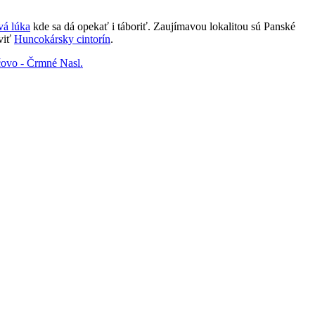
á lúka
kde sa dá opekať i táboriť. Zaujímavou lokalitou sú Panské
íviť
Huncokársky cintorín
.
čovo - Črmné
Nasl.