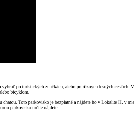
vybrať po turistických značkách, alebo po rôznych lesných cestách. 
alebo bicyklom.
atou. Toto parkovisko je bezplatné a nájdete ho v Lokalite H, v mieste
torou parkovisko určite nájdete.