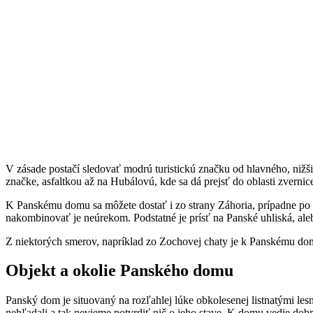
V zásade postačí sledovať modrú turistickú značku od hlavného, niž
značke, asfaltkou až na Hubálovú, kde sa dá prejsť do oblasti zvernic
K Panskému domu sa môžete dostať i zo strany Záhoria, prípadne po 
nakombinovať je neúrekom. Podstatné je prísť na Panské uhliská, ale
Z niektorých smerov, napríklad zo Zochovej chaty je k Panskému domu
Objekt a okolie Panského domu
Panský dom je situovaný na rozľahlej lúke obkolesenej listnatými le
nehľadali a tak nevieme potvrdiť nič o jeho stave. K domu vedie dobr