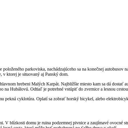
šie položeného parkoviska, nachádzajúceho sa na konečnej autobusov 
e, v ktorej je situovaný aj Panský dom.
hlavnom hrebeni Malých Karpát. Najbližšie miesto kam sa dá dostať a
bo na Hubálovú. Odtiaľ je potrebné vstúpiť do zvernice a lesnou cest
 pekná cyklotúra. Oplatí sa zobrať horský bicykel, alebo elektrobicyk
smi. V blízkosti domu je ruina podzemnej pivnice a zaujímavé ovocné s
á lesná cesta, ktorá môže byť rozbahnená po ťažbe dreva v okolí.