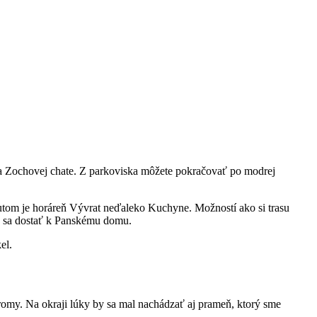
na Zochovej chate. Z parkoviska môžete pokračovať po modrej
utom je horáreň Vývrat neďaleko Kuchyne. Možností ako si trasu
ou sa dostať k Panskému domu.
el.
tromy. Na okraji lúky by sa mal nachádzať aj prameň, ktorý sme