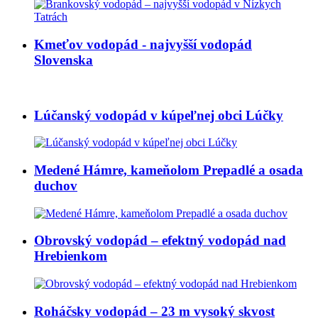
Kmeťov vodopád - najvyšší vodopád
Slovenska
Lúčanský vodopád v kúpeľnej obci Lúčky
Medené Hámre, kameňolom Prepadlé a osada
duchov
Obrovský vodopád – efektný vodopád nad
Hrebienkom
Roháčsky vodopád – 23 m vysoký skvost