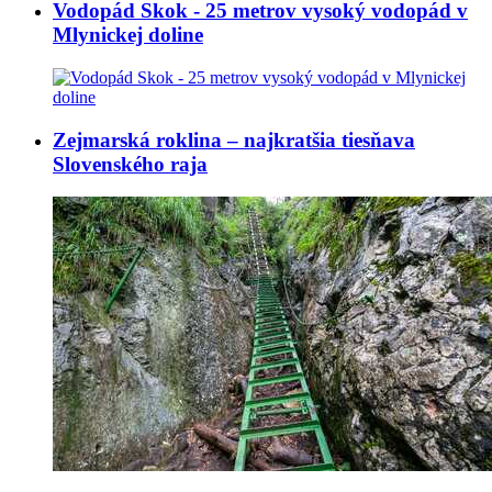
Vodopád Skok - 25 metrov vysoký vodopád v
Mlynickej doline
Zejmarská roklina – najkratšia tiesňava
Slovenského raja