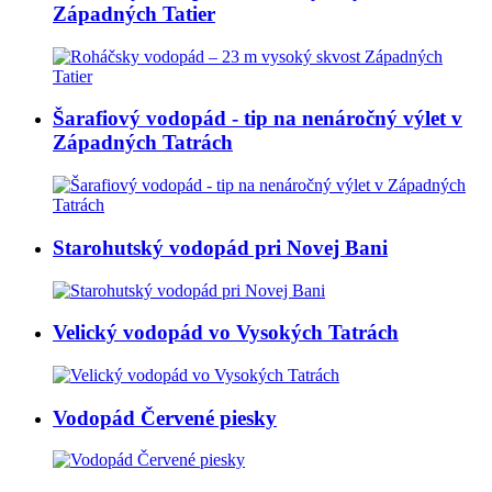
Západných Tatier
Šarafiový vodopád - tip na nenáročný výlet v
Západných Tatrách
Starohutský vodopád pri Novej Bani
Velický vodopád vo Vysokých Tatrách
Vodopád Červené piesky