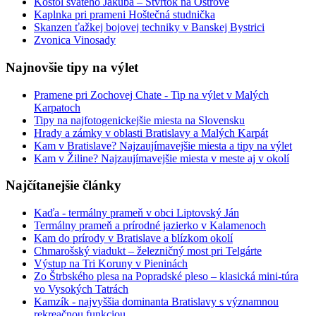
Kostol svätého Jakuba – Štvrtok na Ostrove
Kaplnka pri prameni Hoštečná studnička
Skanzen ťažkej bojovej techniky v Banskej Bystrici
Zvonica Vinosady
Najnovšie tipy na výlet
Pramene pri Zochovej Chate - Tip na výlet v Malých
Karpatoch
Tipy na najfotogenickejšie miesta na Slovensku
Hrady a zámky v oblasti Bratislavy a Malých Karpát
Kam v Bratislave? Najzaujímavejšie miesta a tipy na výlet
Kam v Žiline? Najzaujímavejšie miesta v meste aj v okolí
Najčítanejšie články
Kaďa - termálny prameň v obci Liptovský Ján
Termálny prameň a prírodné jazierko v Kalamenoch
Kam do prírody v Bratislave a blízkom okolí
Chmarošský viadukt – železničný most pri Telgárte
Výstup na Tri Koruny v Pieninách
Zo Štrbského plesa na Popradské pleso – klasická mini-túra
vo Vysokých Tatrách
Kamzík - najvyššia dominanta Bratislavy s významnou
rekreačnou funkciou