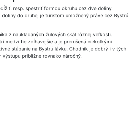
iť, resp. spestriť formou okruhu cez dve doliny.
j doliny do druhej je turistom umožnený práve cez Bystrú
níka z naukladaných žulových skál rôznej veľkosti.
rí medzi tie zdĺhavejšie a je prerušená niekoľkými
živné stúpanie na Bystrú lávku. Chodník je dobrý i v tých
r výstupu približne rovnako náročný.