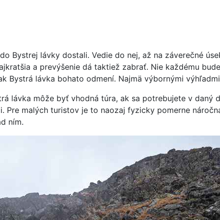
do Bystrej lávky dostali. Vedie do nej, až na záverečné ús
 najkratšia a prevýšenie dá taktiež zabrať. Nie každému bu
šak Bystrá lávka bohato odmení. Najmä výbornými výhľadmi
rá lávka môže byť vhodná túra, ak sa potrebujete v daný de
i. Pre malých turistov je to naozaj fyzicky pomerne nároč
ad ním.