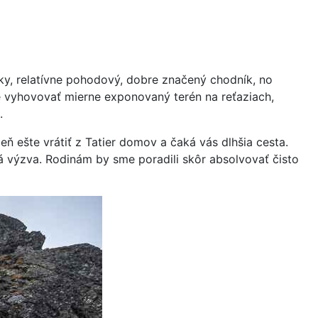
eky, relatívne pohodový, dobre značený chodník, no
de vyhovovať mierne exponovaný terén na reťaziach,
.
ň ešte vrátiť z Tatier domov a čaká vás dlhšia cesta.
ná výzva. Rodinám by sme poradili skôr absolvovať čisto