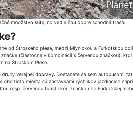
načné množstvo sute, no vedie ňou dobre schodná trasa.
vke?
ne od Štrbského plesa, medzi Mlynickou a Furkotskou dolino
 značke (čiastočne v kombinácii s červenou značkou), ktor
om na Štrbskom Plese.
e druhy verejnej dopravy. Dostanete sa sem autobusom, ta
m obe tieto miesta sú zastávkami rýchlikov jazdiacich napr
tou resp. červenou turistickou značkou do Furkotskej alebo