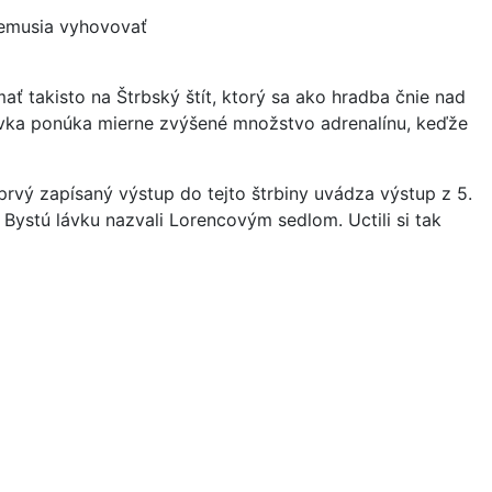
nemusia vyhovovať
ť takisto na Štrbský štít, ktorý sa ako hradba čnie nad
vka ponúka mierne zvýšené množstvo adrenalínu, keďže
prvý zapísaný výstup do tejto štrbiny uvádza výstup z 5.
. Bystú lávku nazvali Lorencovým sedlom. Uctili si tak