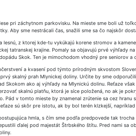
lese pri záchytnom parkovisku. Na mieste sme boli už toľk
y. Aby sme nestrácali čas, snažili sme sa čo najskôr dosta
 lesnú, z ktorej kde-tu vykúkajú korene stromov a kamene 
ckej tatranskej krajine. Pomaly sa objavujú prvé výhľady na
odopádu Skok. Ten je mimochodom vhodný pre seniorov a d
čerstvení a kvasení pod týmto prírodným skvostom Sloven
rvý skalný prah Mlynickej doliny. Určite by sme odporučili
 nad Skokom ako aj výhľady na Mlynickú dolinu. Reťaze však
zovať skalnú platňu, ktorá je síce položená, no ak je pokr
ho. Pád v tomto mieste by znamenal zrútenie sa cez hranu 
aze sú skôr pre istotu, ak by bol terén klzkejší, napríklad
tupujúca hmla, s čím sme podľa predpovede tak trocha počíta
pustili ďalej pod majestát Štrbského štítu. Pred nami sa ob
liny.