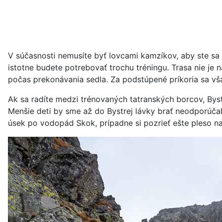
V súčasnosti nemusíte byť lovcami kamzíkov, aby ste sa 
istotne budete potrebovať trochu tréningu. Trasa nie je
počas prekonávania sedla. Za podstúpené príkoria sa v
Ak sa radíte medzi trénovaných tatranských borcov, Byst
Menšie deti by sme až do Bystrej lávky brať neodporúčal
úsek po vodopád Skok, prípadne si pozrieť ešte pleso n