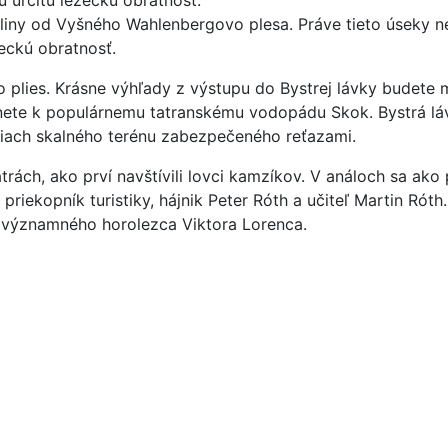
doliny od Vyšného Wahlenbergovo plesa. Práve tieto úseky 
zeckú obratnosť.
plies. Krásne výhľady z výstupu do Bystrej lávky budete ma
nete k populárnemu tatranskému vodopádu Skok. Bystrá lá
iach skalného terénu zabezpečeného reťazami.
ách, ako prví navštívili lovci kamzíkov. V análoch sa ako 
riekopník turistiky, hájnik Peter Róth a učiteľ Martin Róth
 významného horolezca Viktora Lorenca.