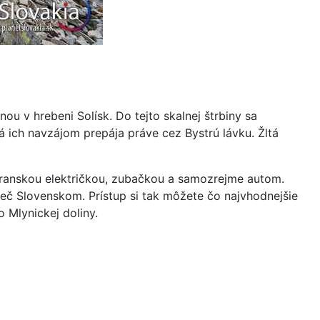
u v hrebeni Solísk. Do tejto skalnej štrbiny sa
á ich navzájom prepája práve cez Bystrú lávku. Žltá
transkou električkou, zubačkou a samozrejme autom.
ieč Slovenskom. Prístup si tak môžete čo najvhodnejšie
 Mlynickej doliny.