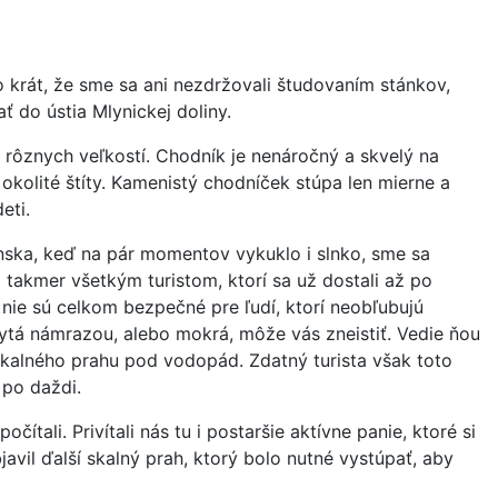
o krát, že sme sa ani nezdržovali študovaním stánkov,
ť do ústia Mlynickej doliny.
rôznych veľkostí. Chodník je nenáročný a skvelý na
 okolité štíty. Kamenistý chodníček stúpa len mierne a
eti.
ska, keď na pár momentov vykuklo i slnko, sme sa
 takmer všetkým turistom, ktorí sa už dostali až po
 nie sú celkom bezpečné pre ľudí, ktorí neobľubujú
ytá námrazou, alebo mokrá, môže vás zneistiť. Vedie ňou
skalného prahu pod vodopád. Zdatný turista však toto
 po daždi.
li. Privítali nás tu i postaršie aktívne panie, ktoré si
javil ďalší skalný prah, ktorý bolo nutné vystúpať, aby