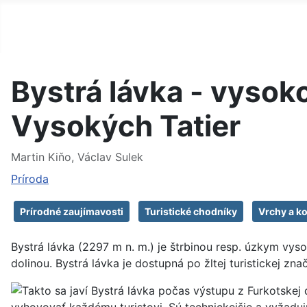
Bystrá lávka - vysok
Vysokých Tatier
Detaily
Martin Kiňo, Václav Sulek
Príroda
Prírodné zaujímavosti
Turistické chodníky
Vrchy a k
Bystrá lávka (2297 m n. m.) je štrbinou resp. úzkym v
dolinou. Bystrá lávka je dostupná po žltej turistickej z