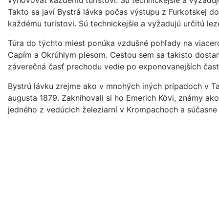
Takto sa javí Bystrá lávka počas výstupu z Furkotskej 
každému turistovi. Sú technickejšie a vyžadujú určitú le
Túra do týchto miest ponúka vzdušné pohľady na viacero 
Capím a Okrúhlym plesom. Cestou sem sa takisto dosta
záverečná časť prechodu vedie po exponovanejších čast
Bystrú lávku zrejme ako v mnohých iných prípadoch v Tatr
augusta 1879. Zaknihovali si ho Emerich Kövi, známy ako p
jedného z vedúcich železiarní v Krompachoch a súčasne