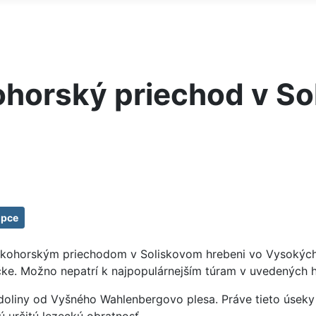
ohorský priechod v S
opce
ysokohorským priechodom v Soliskovom hrebeni vo Vysokých
načke. Možno nepatrí k najpopulárnejším túram v uvedených 