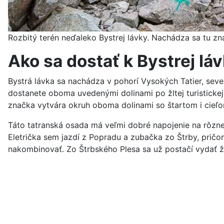
Rozbitý terén neďaleko Bystrej lávky. Nachádza sa tu z
Ako sa dostať k Bystrej lá
Bystrá lávka sa nachádza v pohorí Vysokých Tatier, sever
dostanete oboma uvedenými dolinami po žltej turistickej
značka vytvára okruh oboma dolinami so štartom i cieľ
Táto tatranská osada má veľmi dobré napojenie na rôzn
Eletrička sem jazdí z Popradu a zubačka zo Štrby, pričo
nakombinovať. Zo Štrbského Plesa sa už postačí vydať žl