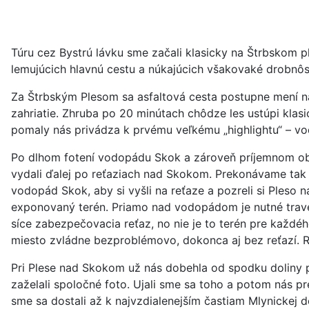
Túru cez Bystrú lávku sme začali klasicky na Štrbskom p
lemujúcich hlavnú cestu a núkajúcich všakovaké drobnôstk
Za Štrbským Plesom sa asfaltová cesta postupne mení na
zahriatie. Zhruba po 20 minútach chôdze les ustúpi klasi
pomaly nás privádza k prvému veľkému „highlightu“ – v
Po dlhom fotení vodopádu Skok a zároveň príjemnom ob
vydali ďalej po reťaziach nad Skokom. Prekonávame tak p
vodopád Skok, aby si vyšli na reťaze a pozreli si Pleso
exponovaný terén. Priamo nad vodopádom je nutné traver
síce zabezpečovacia reťaz, no nie je to terén pre každé
miesto zvládne bezproblémovo, dokonca aj bez reťazí. Reť
Pri Plese nad Skokom už nás dobehla od spodku doliny pos
zaželali spoločné foto. Ujali sme sa toho a potom nás pre
sme sa dostali až k najvzdialenejším častiam Mlynickej do