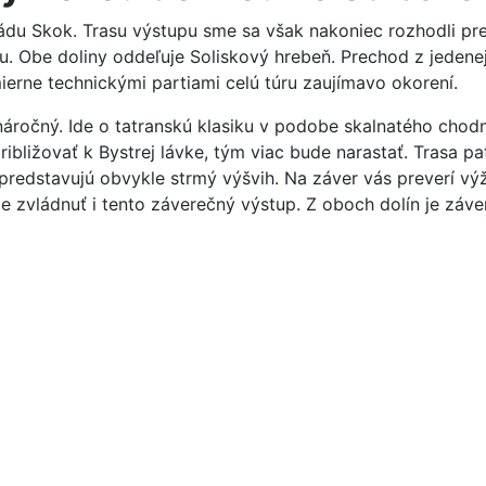
Skok. Trasu výstupu sme sa však nakoniec rozhodli predĺž
ou. Obe doliny oddeľuje Soliskový hrebeň. Prechod z jedene
mierne technickými partiami celú túru zaujímavo okorení.
 náročný. Ide o tatranskú klasiku v podobe skalnatého chod
bližovať k Bystrej lávke, tým viac bude narastať. Trasa pat
u predstavujú obvykle strmý výšvih. Na záver vás preverí vý
e zvládnuť i tento záverečný výstup. Z oboch dolín je záve