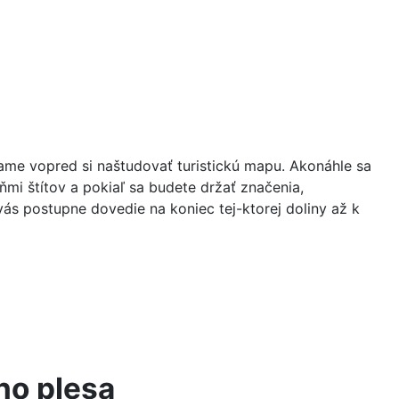
čame vopred si naštudovať turistickú mapu. Akonáhle sa
mi štítov a pokiaľ sa budete držať značenia,
vás postupne dovedie na koniec tej-ktorej doliny až k
ho plesa