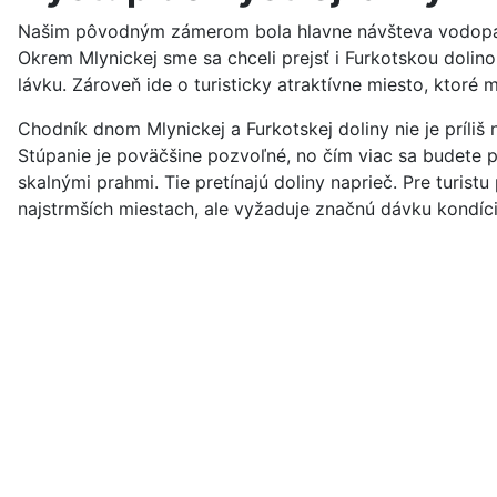
Našim pôvodným zámerom bola hlavne návšteva vodopádu 
Okrem Mlynickej sme sa chceli prejsť i Furkotskou dolin
lávku. Zároveň ide o turisticky atraktívne miesto, ktoré 
Chodník dnom Mlynickej a Furkotskej doliny nie je príliš
Stúpanie je poväčšine pozvoľné, no čím viac sa budete pri
skalnými prahmi. Tie pretínajú doliny naprieč. Pre turist
najstrmších miestach, ale vyžaduje značnú dávku kondíci