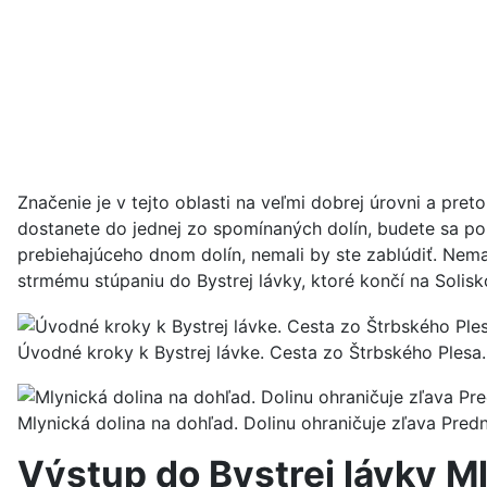
Značenie je v tejto oblasti na veľmi dobrej úrovni a pr
dostanete do jednej zo spomínaných dolín, budete sa poh
prebiehajúceho dnom dolín, nemali by ste zablúdiť. Nema
strmému stúpaniu do Bystrej lávky, ktoré končí na Solis
Úvodné kroky k Bystrej lávke. Cesta zo Štrbského Plesa.
Mlynická dolina na dohľad. Dolinu ohraničuje zľava Predn
Výstup do Bystrej lávky M